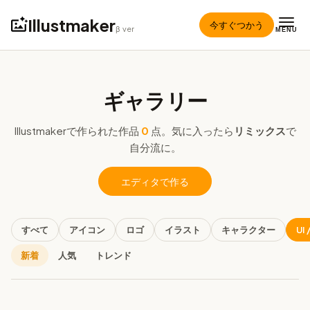
Illustmaker
今すぐつかう
β ver
MENU
ギャラリー
Illustmakerで作られた作品
0
点。気に入ったら
リミックス
で
自分流に。
エディタで作る
すべて
アイコン
ロゴ
イラスト
キャラクター
UI
新着
人気
トレンド