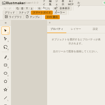
ァ
編
ジ
表
AI /
Illustmaker
ル
β ver
v1.0.0
イ
集
ェ
示
MCP
プ
ル
ク
12%
全体表示
ト
グリッド
スナップ
スマートガイド
ルーラー
SVG 書出
ライブラリ
テンプレ
≡
≡
プロパティ
レイヤー
設定
V
オブジェクトを選択するとプロパティが表
A
示されます。
Q
左のツールで図形を描画してください。
P
R
O
L