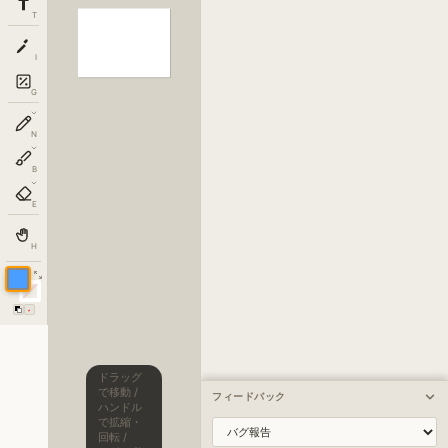
T
I
G
N
B
E
H
ドラッグ
で移動 /
フィードバック
ハンドル
で拡縮・
回転 /