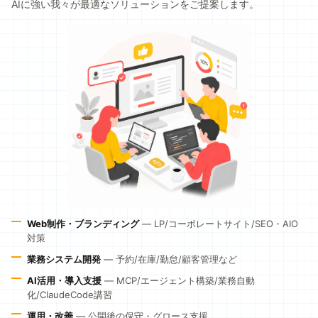
AIに強い我々が最適なソリューションをご提案します。
Web制作・ブランディング
— LP/コーポレートサイト/SEO・AIO
対策
業務システム開発
— 予約/在庫/勤怠/顧客管理など
AI活用・導入支援
— MCP/エージェント構築/業務自動
化/ClaudeCode講習
運用・改善
— 公開後の保守・グロース支援