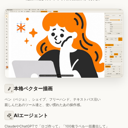
本格ベクター描画
P
ペン（ベジェ）、シェイプ、フリーハンド、テキストパス沿い
親しんだあのツール達と、使い慣れたあの操作感。
AIエージェント
AI
ClaudeやChatGPTで「ロゴ作って」「100枚ラベル一括書出して」