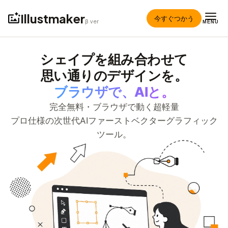
Illustmaker
今すぐつかう
β ver
MENU
シェイプを組み合わせて
思い通りのデザインを。
ブラウザで、AIと。
完全無料・ブラウザで動く超軽量
プロ仕様の次世代AIファーストベクターグラフィック
ツール。