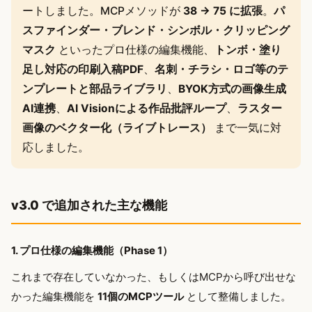
ートしました。MCPメソッドが
38 → 75 に拡張
。
パ
スファインダー・ブレンド・シンボル・クリッピング
マスク
といったプロ仕様の編集機能、
トンボ・塗り
足し対応の印刷入稿PDF
、
名刺・チラシ・ロゴ等のテ
ンプレートと部品ライブラリ
、
BYOK方式の画像生成
AI連携
、
AI Visionによる作品批評ループ
、
ラスター
画像のベクター化（ライブトレース）
まで一気に対
応しました。
v3.0 で追加された主な機能
1. プロ仕様の編集機能（Phase 1）
これまで存在していなかった、もしくはMCPから呼び出せな
かった編集機能を
11個のMCPツール
として整備しました。