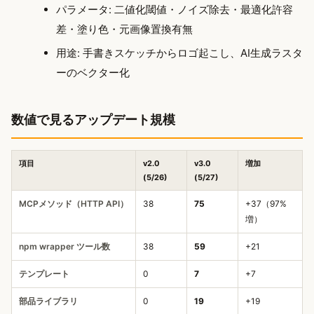
パラメータ: 二値化閾値・ノイズ除去・最適化許容
差・塗り色・元画像置換有無
用途: 手書きスケッチからロゴ起こし、AI生成ラスタ
ーのベクター化
数値で見るアップデート規模
項目
v2.0
v3.0
増加
(5/26)
(5/27)
MCPメソッド（HTTP API）
38
75
+37（97%
増）
npm wrapper ツール数
38
59
+21
テンプレート
0
7
+7
部品ライブラリ
0
19
+19