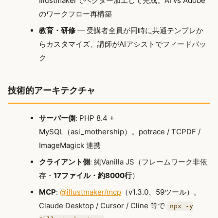
Illustmakerでベクター加工して完成。AI vs Adobe
のワークフロー再構築
教育・研修
— 受講者全員が同時に共通テンプレか
らカスタマイズ、講師がAIアシストでフィードバッ
ク
技術的アーキテクチャ
サーバー側
: PHP 8.4 +
MySQL（asi_mothership）。potrace / TCPDF /
ImageMagick 連携
クライアント側
: 純Vanilla JS（フレームワーク非依
存・
17ファイル・約8000行
）
MCP
:
@illustmaker/mcp
（v1.3.0、59ツール）。
Claude Desktop / Cursor / Cline 等で
npx -y