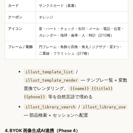
カード
サンクスカード（葉書）
クーポン
オレンジ
アイコン
星・ハート・チェック・矢印・メール・電話・位置・
カレンダー・地球・歯車・人・時計（計12種）
フレーム / 装飾
円フレーム・角飾り四角・角丸 / ジグザグ・星3つ・
二重線・フラリッシュ（計7種）
/
illust_template_list
— テンプレ一覧 + 変数
illust_template_render
置換でレンダリング。
{{name}} {{title}}
等を自然言語で埋める
{{phone}}
/
illust_library_search
illust_library_use
— 部品検索 + セッションへ配置
4. BYOK 画像生成AI連携（Phase 4）