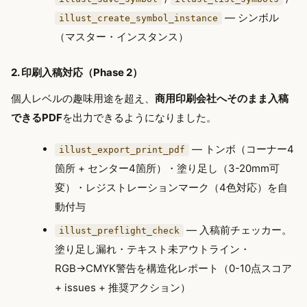
— シンボル
illust_create_symbol_instance
（マスター・インスタンス）
2. 印刷入稿対応（Phase 2）
個人レベルの趣味用途を超え、
商用印刷会社へそのまま入稿
できるPDF
を出力できるようになりました。
— トンボ（コーナー4
illust_export_print_pdf
箇所 + センター4箇所）・塗り足し（3-20mm可
変）・レジストレーションマーク（4色対応）を自
動付与
— 入稿前チェッカー。
illust_preflight_check
塗り足し漏れ・テキスト未アウトライン・
RGB→CMYK警告を構造化レポート（0-10点スコア
+ issues + 推奨アクション）