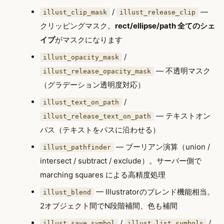
/
—
illust_clip_mask
illust_release_clip
クリッピングマスク。
rect/ellipse/path 全てのシェ
イプ
がマスクになります
/
illust_opacity_mask
— 不透明マスク
illust_release_opacity_mask
（グラデーション透明度対応）
/
illust_text_on_path
— テキストオン
illust_release_text_on_path
パス（テキストをパスに沿わせる）
— ブーリアン演算（union /
illust_pathfinder
intersect / subtract / exclude）。サーバー側で
marching squares による高精度処理
— Illustratorのブレンド機能相当。
illust_blend
2オブジェクト間でN段階補間、色も補間
/
/
illust_save_symbol
illust_list_symbols