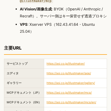
@illustmaker/mcp
AI Vision/画像生成
: BYOK（OpenAI / Anthropic /
Recraft）。サーバー側はキー保管せず透過プロキシ
VPS
: Xserver VPS（162.43.41.64・Ubuntu
25.04）
主要URL
サービストップ
https://asi.co.jp/illustmaker/
エディタ
https://asi.co.jp/illustmaker/app/
ギャラリー
https://asi.co.jp/illustmaker/gallery/
MCPドキュメント（JP）
https://asi.co.jp/illustmaker/mcp/
MCPドキュメント（EN）
https://asi.co.jp/illustmaker/mcp/en/