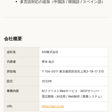
多言語対応の追加（中国語 / 韓国語 / スペイン語）
会社概要
会社名
ASI株式会社
代表者
齊木 祐介
所在地
〒154-0011 東京都世田谷区上馬3-18-17 310
設立
2022年
事業内容
AIファーストWebサービス・MCPサーバー・
受託開発（AI活用 / Web制作 / 業務システム）
URL
https://asi.co.jp/