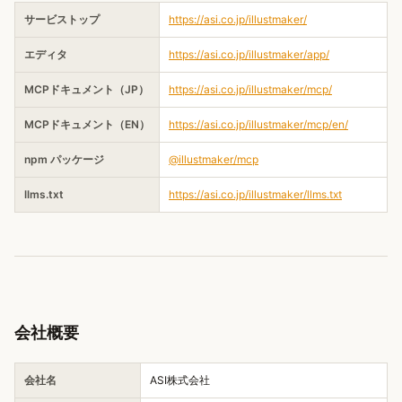
サービストップ
https://asi.co.jp/illustmaker/
エディタ
https://asi.co.jp/illustmaker/app/
MCPドキュメント（JP）
https://asi.co.jp/illustmaker/mcp/
MCPドキュメント（EN）
https://asi.co.jp/illustmaker/mcp/en/
npm パッケージ
@illustmaker/mcp
llms.txt
https://asi.co.jp/illustmaker/llms.txt
会社概要
会社名
ASI株式会社