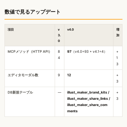
数値で見るアップデート
項目
v
v4.0
増
3.
加
0
MCPメソッド（HTTP API）
8
97
（v4.0=93 + v4.1=4）
+
4
1
3
エディタモーダル数
9
12
+
3
DB新規テーブル
—
illust_maker_brand_kits /
+
illust_maker_share_links /
3
illust_maker_share_com
ments