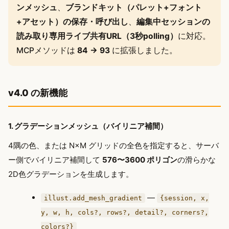
ンメッシュ
、
ブランドキット（パレット+フォント
+アセット）の保存・呼び出し
、
編集中セッションの
読み取り専用ライブ共有URL（3秒polling）
に対応。
MCPメソッドは
84 → 93
に拡張しました。
v4.0 の新機能
1. グラデーションメッシュ（バイリニア補間）
4隅の色、または N×M グリッドの全色を指定すると、サーバ
ー側でバイリニア補間して
576〜3600 ポリゴン
の滑らかな
2D色グラデーションを生成します。
—
illust.add_mesh_gradient
{session, x,
y, w, h, cols?, rows?, detail?, corners?,
colors?}