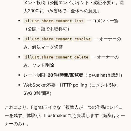
メント投稿（公開エンドポイント・認証不要）。最
大2000字。x/y省略で「全体への意見」
— コメント一覧
illust.share_comment_list
（公開・誰でも取得可）
— オーナーの
illust.share_comment_resolve
み、解決マーク切替
— オーナーの
illust.share_comment_delete
み、ソフト削除
レート制限:
20件/時間/閲覧者
（ip+ua hash 識別）
WebSocket不要・HTTP polling（コメント5秒、
SVG 3秒間隔）
これにより、Figmaライクな「複数人が一つの作品にレビュ
ーを残す」体験が、Illustmaker でも実現します（編集はオー
ナーのみ）。