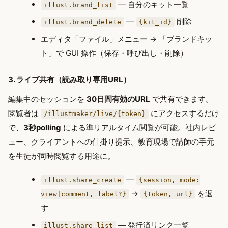
— 自分のキット一覧
illust.brand_list
—
削除
illust.brand_delete
{kit_id}
エディタ「ファイル」メニュー → 「ブランドキッ
ト」で GUI 操作（保存・呼び出し・削除）
3. ライブ共有（読み取り専用URL）
編集中のセッションを
30日間有効のURL
で共有できます。
閲覧者は
にアクセスするだけ
/illustmaker/live/{token}
で、
3秒polling
による準リアルタイム閲覧が可能。社内レビ
ュー、クライアントへの仕掛り提示、教育現場で講師の手元
を生徒が同時閲覧する用途に。
—
illust.share_create
{session, mode:
→
を返
view|comment, label?}
{token, url}
す
— 発行済リンク一覧
illust.share_list