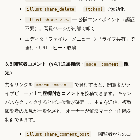
—
で無効化
illust.share_delete
{token}
— 公開エンドポイント（認証
illust.share_view
不要）。閲覧ページが内部で叩く
エディタ「ファイル」メニュー → 「ライブ共有」で
発行・URLコピー・取消
3.5 閲覧者コメント（v4.1 追加機能・
限
mode='comment'
定）
共有リンクを
で発行すると、閲覧者がラ
mode='comment'
イブビューア上で
座標付きコメント
を投稿できます。キャン
バスをクリックするとピン位置が確定し、本文を送信。複数
閲覧者の意見が一覧化され、オーナーが解決マーク・削除を
制御できます。
— 閲覧者からのコ
illust.share_comment_post