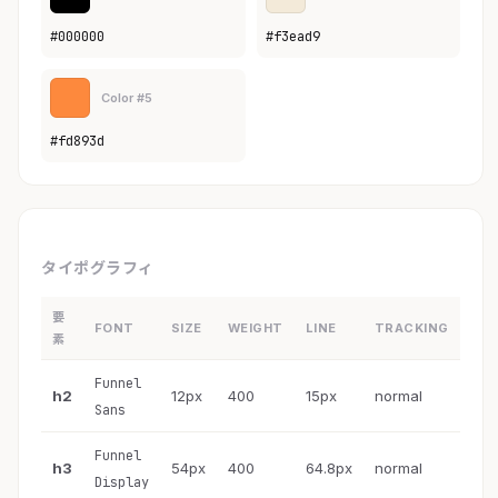
#000000
#f3ead9
Color #5
#fd893d
タイポグラフィ
要
FONT
SIZE
WEIGHT
LINE
TRACKING
素
Funnel
h2
12px
400
15px
normal
Sans
Funnel
h3
54px
400
64.8px
normal
Display