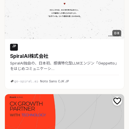
D 8
JP
AI・SaaS
SpiralAI株式会社
SpiralAI独自の、日本初、感情特化型LLMエンジン「Geppetto」
をはじめコミュニケーシ…
go-spiral.ai
· Noto Sans CJK JP