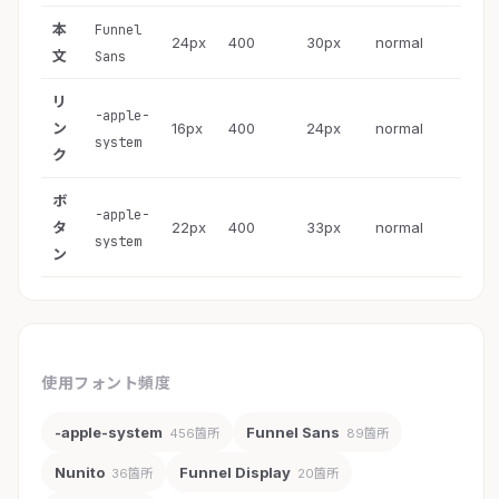
本
Funnel
24px
400
30px
normal
文
Sans
リ
-apple-
ン
16px
400
24px
normal
system
ク
ボ
-apple-
タ
22px
400
33px
normal
system
ン
使用フォント頻度
-apple-system
Funnel Sans
456箇所
89箇所
Nunito
Funnel Display
36箇所
20箇所