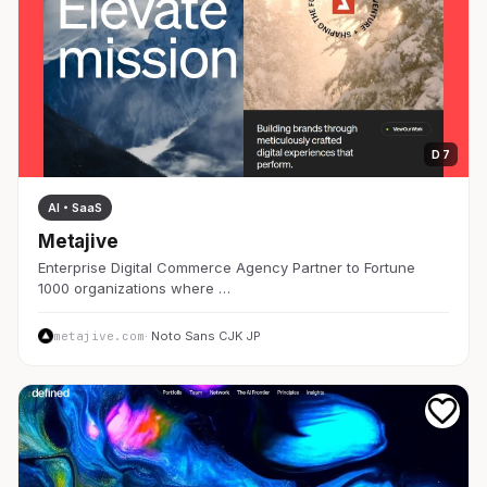
D 7
AI・SaaS
Metajive
Enterprise Digital Commerce Agency Partner to Fortune
1000 organizations where …
metajive.com
· Noto Sans CJK JP