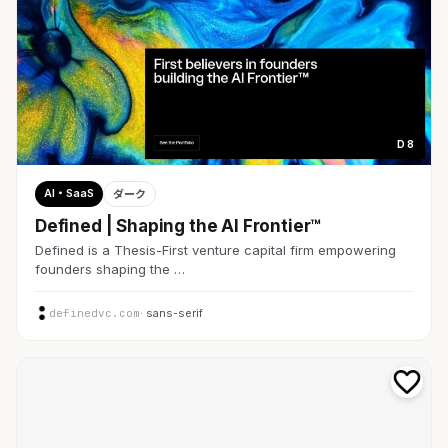
D 8
AI・SaaS
ダーク
Defined | Shaping the AI Frontier™
Defined is a Thesis-First venture capital firm empowering
founders shaping the …
definedvc.com
· sans-serif