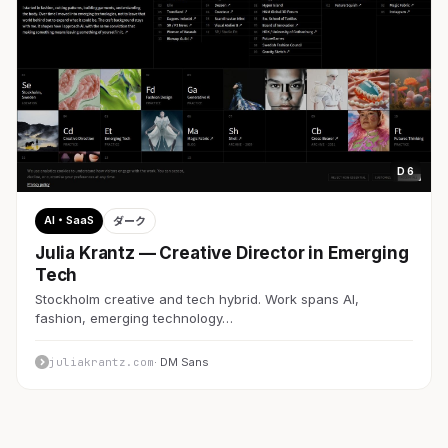
D 6
AI・SaaS
ダーク
Julia Krantz — Creative Director in Emerging
Tech
Stockholm creative and tech hybrid. Work spans AI,
fashion, emerging technology…
juliakrantz.com
· DM Sans