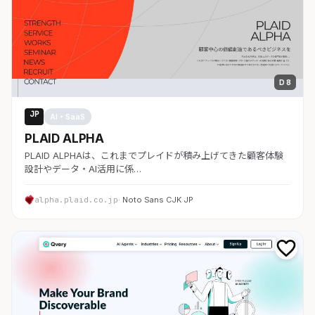
D 8
JP
AI・SaaS
PLAID ALPHA
PLAID ALPHAは、これまでプレイドが積み上げてきた顧客体験
設計やデータ・AI活用に係…
alpha.plaid.co.jp
· Noto Sans CJK JP