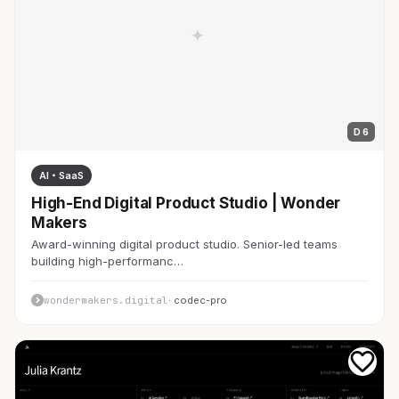
D 6
AI・SaaS
High-End Digital Product Studio | Wonder
Makers
Award-winning digital product studio. Senior-led teams
building high-performanc…
wondermakers.digital
· codec-pro