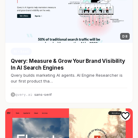
D 8
AI・SaaS
Qvery: Measure & Grow Your Brand Visibility
In AI Search Engines
Qvery builds marketing AI agents. AI Engine Researcher is
our first product tha…
qvery.ai
· sans-serif