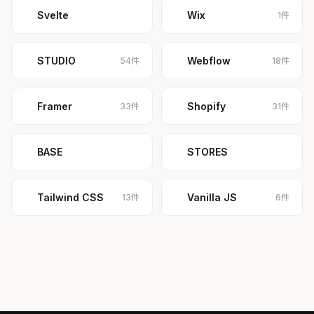
Svelte
Wix
1件
STUDIO
Webflow
54件
18件
Framer
Shopify
33件
31件
BASE
STORES
Tailwind CSS
Vanilla JS
13件
6件