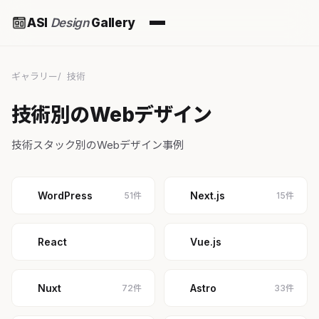
ASI
Design
Gallery
ギャラリー
技術
技術別のWebデザイン
技術スタック別のWebデザイン事例
WordPress
Next.js
51件
15件
React
Vue.js
Nuxt
Astro
72件
33件