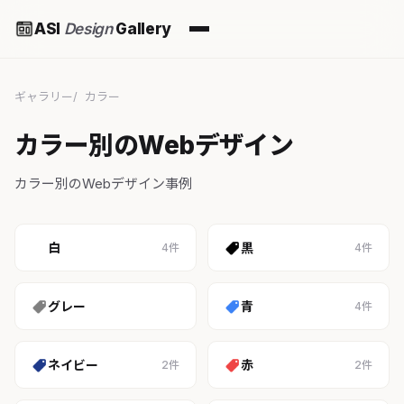
ASI
Design
Gallery
ギャラリー
カラー
カラー別のWebデザイン
カラー別のWebデザイン事例
白
黒
4件
4件
グレー
青
4件
ネイビー
赤
2件
2件