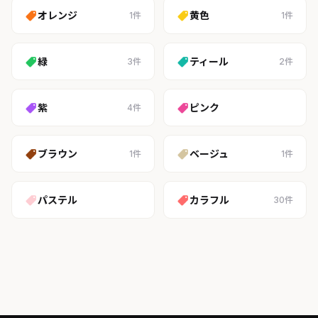
オレンジ
黄色
1件
1件
緑
ティール
3件
2件
紫
ピンク
4件
ブラウン
ベージュ
1件
1件
パステル
カラフル
30件