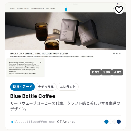
D 92
S 86
A 82
飲食・フード
ナチュラル
エレガント
Blue Bottle Coffee
サードウェーブコーヒーの代表。クラフト感と美しい写真主導の
デザイン。
bluebottlecoffee.com
· GT America