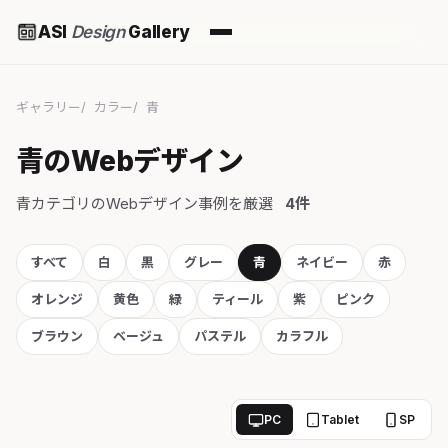
ASI
Design
Gallery
ギャラリー
カラー
青
青のWebデザイン
青カテゴリのWebデザイン事例を厳選
4件
すべて
白
黒
グレー
青
ネイビー
赤
オレンジ
黄色
緑
ティール
紫
ピンク
ブラウン
ベージュ
パステル
カラフル
PC
Tablet
SP