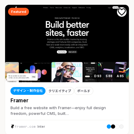
Featured
D 93
S 88
A 85
デザイン・制作会社
クリエイティブ
ボールド
Framer
Build a free website with Framer—enjoy full design
freedom, powerful CMS, built…
framer.com
· Inter