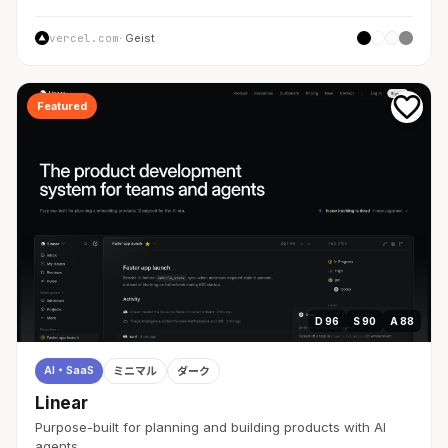
vercel.com
· Geist
Featured
D 96
S 90
A 88
AI・SaaS
ミニマル
ダーク
Linear
Purpose-built for planning and building products with AI
agents.