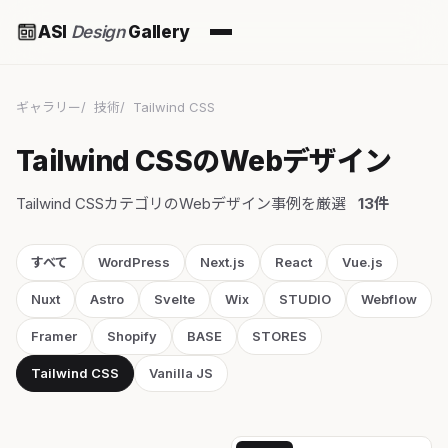
ASI
Design
Gallery
ギャラリー
技術
Tailwind CSS
Tailwind CSSのWebデザイン
Tailwind CSSカテゴリのWebデザイン事例を厳選
13件
すべて
WordPress
Next.js
React
Vue.js
Nuxt
Astro
Svelte
Wix
STUDIO
Webflow
Framer
Shopify
BASE
STORES
Tailwind CSS
Vanilla JS