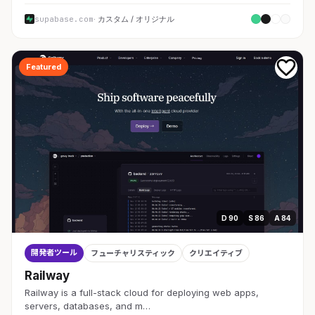
supabase.com
· カスタム / オリジナル
Featured
D 90
S 86
A 84
開発者ツール
フューチャリスティック
クリエイティブ
Railway
Railway is a full-stack cloud for deploying web apps,
servers, databases, and m…