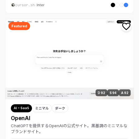
cursor.sh
· Inter
Featured
D 92
S 94
A 92
AI・SaaS
ミニマル
ダーク
OpenAI
ChatGPTを提供するOpenAIの公式サイト。黒基調のミニマルな
ブランドサイト。