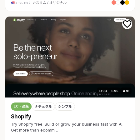
arc.net
· カスタム / オリジナル
D 93
S 95
A 91
EC・通販
ナチュラル
シンプル
Shopify
Try Shopify free. Build or grow your business fast with AI.
Get more than ecomm…