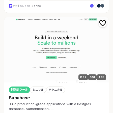
stripe.com
· Söhne
D 92
S 91
A 89
開発者ツール
ミニマル
テクニカル
Supabase
Build production-grade applications with a Postgres
database, Authentication, i…