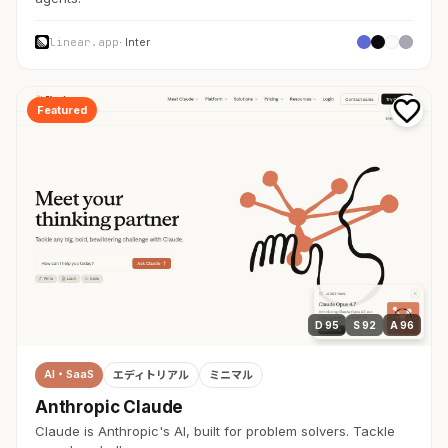
linear.app
· Inter
Featured
D 95
S 92
A 96
AI・SaaS
エディトリアル
ミニマル
Anthropic Claude
Claude is Anthropic's AI, built for problem solvers. Tackle