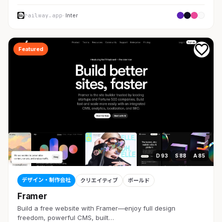
railway.app
· Inter
Featured
D 93
S 88
A 85
デザイン・制作会社
クリエイティブ
ボールド
Framer
Build a free website with Framer—enjoy full design
freedom, powerful CMS, built…