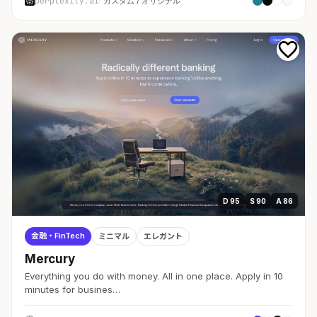
perplexity.ai
· カスタム / オリジナル
D 95
S 90
A 86
金融・FinTech
ミニマル
エレガント
Mercury
Everything you do with money. All in one place. Apply in 10
minutes for busines…