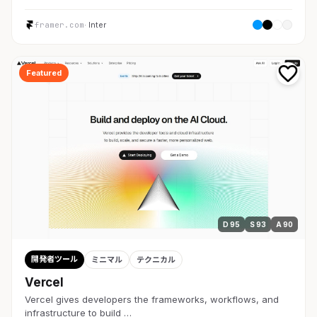
framer.com
· Inter
Featured
D 95
S 93
A 90
開発者ツール
ミニマル
テクニカル
Vercel
Vercel gives developers the frameworks, workflows, and
infrastructure to build …