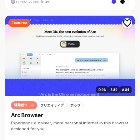
mercury.com
· Inter
Featured
D 96
S 89
A 84
開発者ツール
クリエイティブ
ポップ
Arc Browser
Experience a calmer, more personal internet in this browser
designed for you. L…