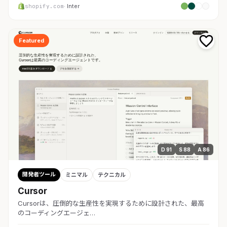
shopify.com
· Inter
Featured
D 91
S 88
A 86
開発者ツール
ミニマル
テクニカル
Cursor
Cursorは、圧倒的な生産性を実現するために設計された、最高
のコーディングエージェ…