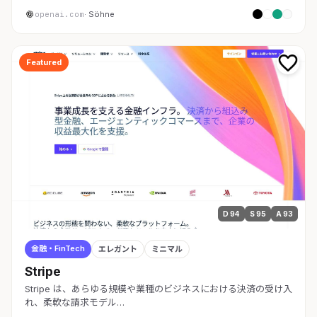
openai.com
· Söhne
Featured
D 94
S 95
A 93
金融・FinTech
エレガント
ミニマル
Stripe
Stripe は、あらゆる規模や業種のビジネスにおける決済の受け入
れ、柔軟な請求モデル…