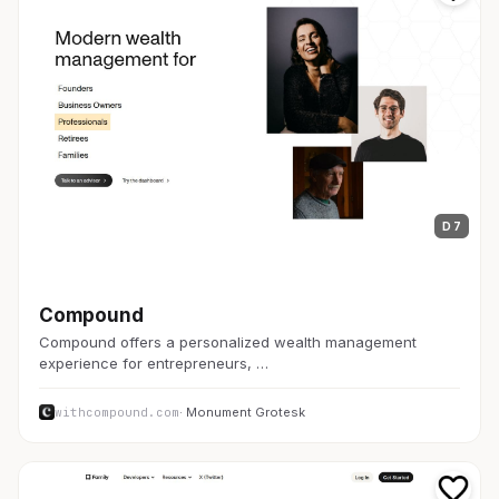
D 7
金融・FinTech
Compound
Compound offers a personalized wealth management
experience for entrepreneurs, …
withcompound.com
· Monument Grotesk