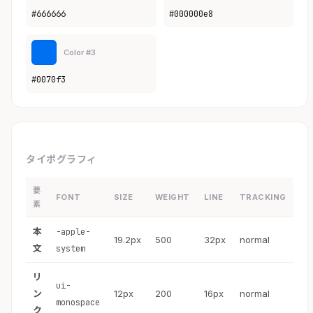
#666666
#000000e8
Color #3
#0070f3
タイポグラフィ
要
FONT
SIZE
WEIGHT
LINE
TRACKING
素
本
-apple-
19.2px
500
32px
normal
文
system
リ
ui-
ン
12px
200
16px
normal
monospace
ク