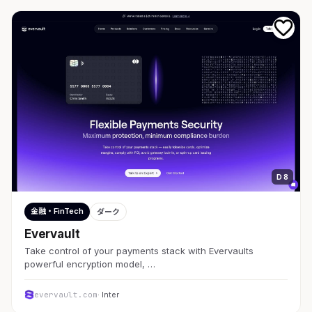
D 8
金融・FinTech
ダーク
Evervault
Take control of your payments stack with Evervaults
powerful encryption model, …
evervault.com
· Inter