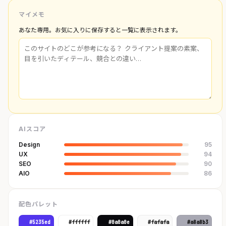
マイメモ
あなた専用。お気に入りに保存すると一覧に表示されます。
AIスコア
Design
95
UX
94
SEO
90
AIO
86
配色パレット
#5235ed
#ffffff
#0a0a0e
#fafafa
#a8a8b3