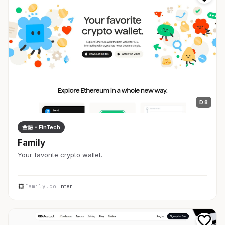
D 8
金融・FinTech
Family
Your favorite crypto wallet.
family.co
· Inter