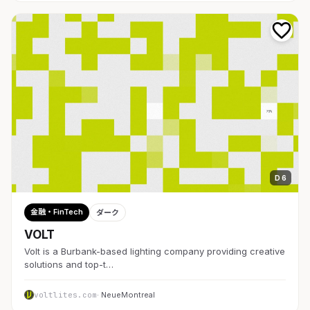
D 6
金融・FinTech
ダーク
VOLT
Volt is a Burbank-based lighting company providing creative
solutions and top-t…
voltlites.com
· NeueMontreal