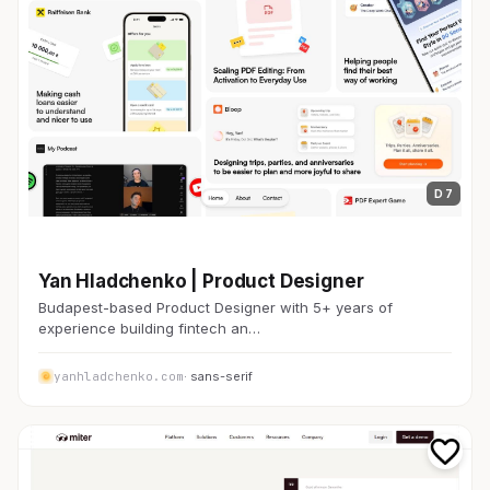
D 7
金融・FinTech
Yan Hladchenko | Product Designer
Budapest-based Product Designer with 5+ years of
experience building fintech an…
yanhladchenko.com
· sans-serif