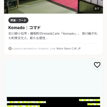
D 7
飲食・フード
Komado｜コマド
石川県小松市・龍助町のHotel&Cafe「Komado」。 受け継がれ
た町衆文化と、新たな感性…
nipponiakomatsu-komado.com
· Noto Sans CJK JP