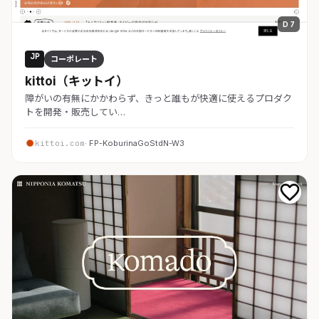
D 7
JP
コーポレート
kittoi（キットイ）
障がいの有無にかかわらず、きっと誰もが快適に使えるプロダク
トを開発・販売してい…
kittoi.com
· FP-KoburinaGoStdN-W3