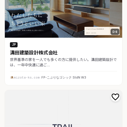
D 6
JP
溝田建築設計株式会社
世界基準の家を一人でも多くの方に提供したい。溝田建築設計で
は、一年中快適に過ご…
mizota-ks.com
· FP-こぶりなゴシック StdN W3