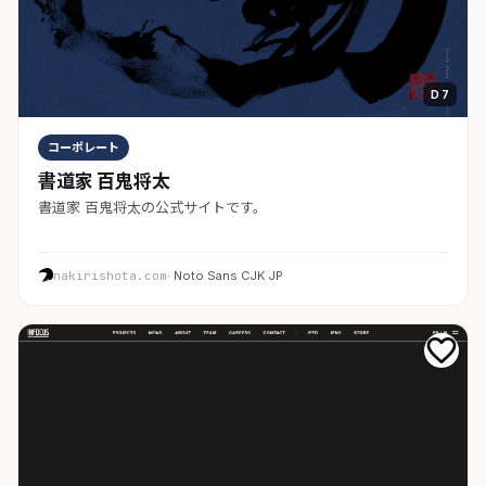
D 7
コーポレート
書道家 百鬼将太
書道家 百鬼将太の公式サイトです。
nakirishota.com
· Noto Sans CJK JP