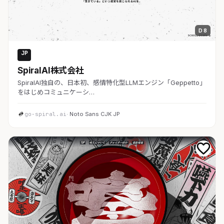
D 8
JP
AI・SaaS
SpiralAI株式会社
SpiralAI独自の、日本初、感情特化型LLMエンジン「Geppetto」
をはじめコミュニケーシ…
go-spiral.ai
· Noto Sans CJK JP