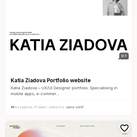
D 7
コーポレート
Katia Ziadova Portfolio website
Katia Ziadova – UX/UI Designer portfolio. Specialising in
mobile apps, e-commer…
kziadova.framer.website
· sans-serif