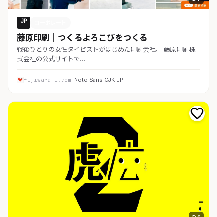
JP
コーポレート
藤原印刷｜つくるよろこびをつくる
戦後ひとりの女性タイピストがはじめた印刷会社。 藤原印刷株
式会社の公式サイトで…
fujiwara-i.com
· Noto Sans CJK JP
D 6