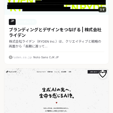
D 8
JP
コーポレート
ブランディングとデザインをつなげる | 株式会社
ライデン
株式会社ライデン（RYDEN Inc.）は、クリエイティブと戦略の
両面から「長期に渡って…
ryden.co.jp
· Noto Sans CJK JP