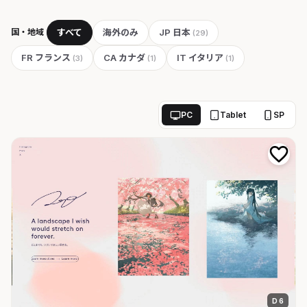
国・地域
すべて
海外のみ
JP 日本
(29)
FR フランス
CA カナダ
IT イタリア
(3)
(1)
(1)
PC
Tablet
SP
D 6