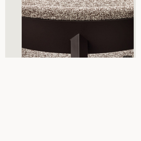
D 7
IT
コーポレート
Mara, arredi di design per ufficio, contract e
casa. 100% made in Italy.
Tavoli e scrivanie, sedute e complementi d'arredo
innovativi, funzionali e di d…
marasrl.it
· Neue Haas Grotesk Display Pro