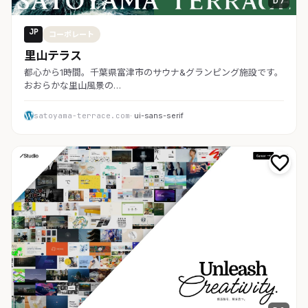
D 7
JP
コーポレート
里山テラス
都心から1時間。千葉県富津市のサウナ&グランピング施設です。
おおらかな里山風景の…
satoyama-terrace.com
· ui-sans-serif