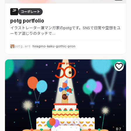
JP
コーポレート
potg portfolio
イラストレーター兼マンガ家のpotgです。SNSで日常や空想をユ
ーモア混じりのタッチで…
potg.art
· hiragino-kaku-gothic-pron
D 7