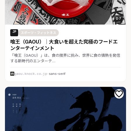
D 7
JP
スポーツ・フィットネス
喰王（GAOU）｜大食いを超えた究極のフードエ
ンターテインメント
「喰王（GAOU）」は、食の限界に挑み、世界に食の情熱を発信
する新時代のエンターテ…
gaou.knock.co.jp
· sans-serif