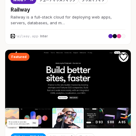
フューチャリスティック
クリエイティブ
Railway
Railway is a full-stack cloud for deploying web apps,
servers, databases, and m…
railway.app
· Inter
Featured
D 93
S 88
A 85