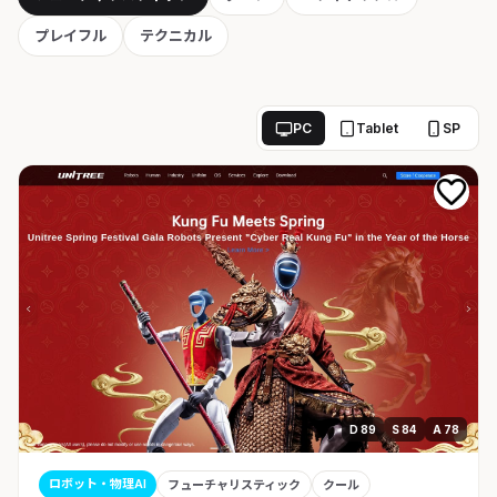
プレイフル
テクニカル
PC
Tablet
SP
D 89
S 84
A 78
ロボット・物理AI
フューチャリスティック
クール