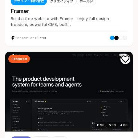
デザイン・制作会社
クリエイティブ
ボールド
Framer
Build a free website with Framer—enjoy full design
freedom, powerful CMS, built…
framer.com
· Inter
Featured
D 96
S 90
A 88