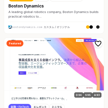
Boston Dynamics
A leading global robotics company, Boston Dynamics builds
practical robotics to…
bostondynamics.com
· カスタム / オリジナル
Featured
D 94
S 95
A 93
金融・FinTech
エレガント
ミニマル