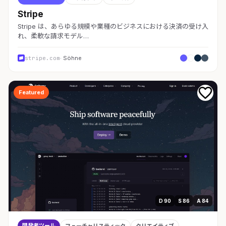
Stripe
Stripe は、あらゆる規模や業種のビジネスにおける決済の受け入
れ、柔軟な請求モデル…
stripe.com
· Söhne
Featured
D 90
S 86
A 84
開発者ツール