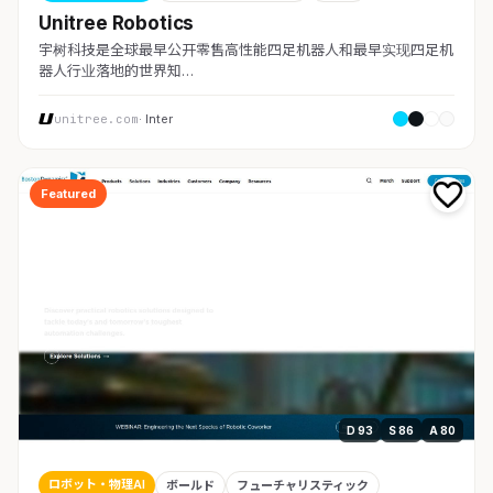
Unitree Robotics
宇树科技是全球最早公开零售高性能四足机器人和最早实现四足机
器人行业落地的世界知…
unitree.com
· Inter
Featured
D 93
S 86
A 80
ロボット・物理AI
ボールド
フューチャリスティック