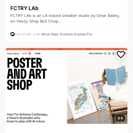
FCTRY LAb
FCTRY LAb is an LA-based sneaker studio by Omar Bailey,
ex-Yeezy. Shop NLE Chop…
fctrylab.com
· Neue Haas Grotesk Display Pro
D 6
EC・通販