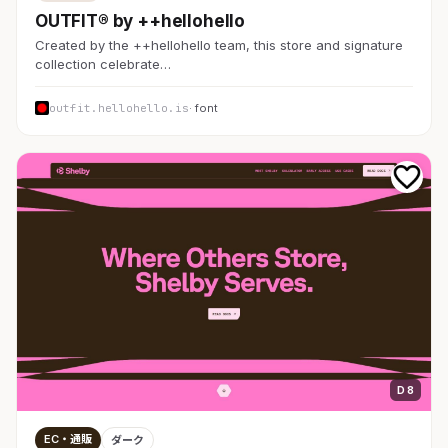
OUTFIT® by ++hellohello
Created by the ++hellohello team, this store and signature
collection celebrate…
outfit.hellohello.is
· font
D 8
EC・通販
ダーク