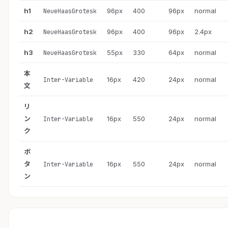
h1
96px
400
96px
normal
NeueHaasGrotesk
h2
96px
400
96px
2.4px
NeueHaasGrotesk
h3
55px
330
64px
normal
NeueHaasGrotesk
本
16px
420
24px
normal
Inter-Variable
文
リ
ン
16px
550
24px
normal
Inter-Variable
ク
ボ
タ
16px
550
24px
normal
Inter-Variable
ン