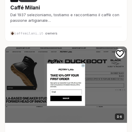
Caffé Milani
Dal 1937 selezioniamo, tostiamo e raccontiamo il caffè con
passione artigianale…
caffemilani.it
· owners
D 6
EC・通販