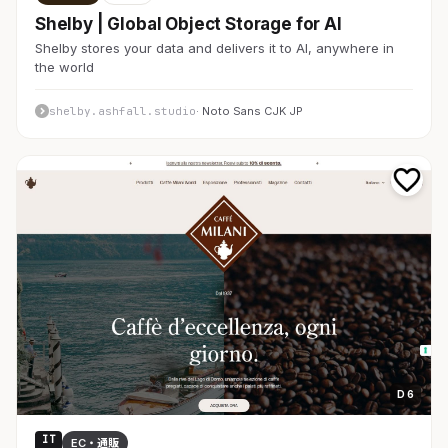
Shelby | Global Object Storage for AI
Shelby stores your data and delivers it to AI, anywhere in
the world
shelby.ashfall.studio
· Noto Sans CJK JP
D 6
IT
EC・通販