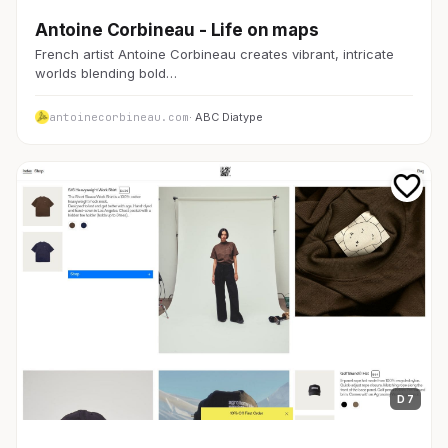
Antoine Corbineau - Life on maps
French artist Antoine Corbineau creates vibrant, intricate
worlds blending bold…
antoinecorbineau.com
· ABC Diatype
D 7