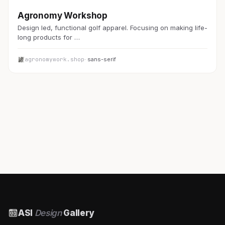
EC・通販
Agronomy Workshop
Design led, functional golf apparel. Focusing on making life-
long products for …
agronomywork.shop
· sans-serif
ASI
Design
Gallery