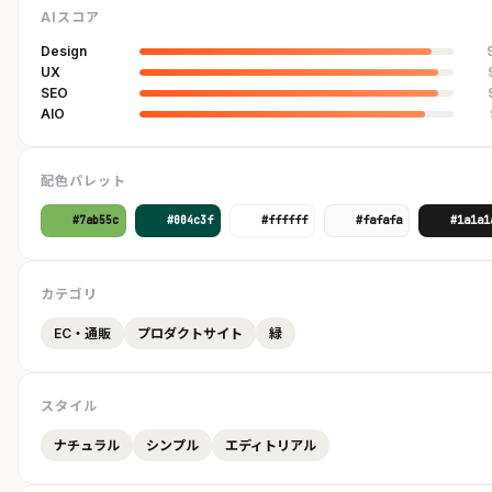
AIスコア
Design
UX
SEO
AIO
配色パレット
#7ab55c
#004c3f
#ffffff
#fafafa
#1a1a1
カテゴリ
EC・通販
プロダクトサイト
緑
スタイル
ナチュラル
シンプル
エディトリアル