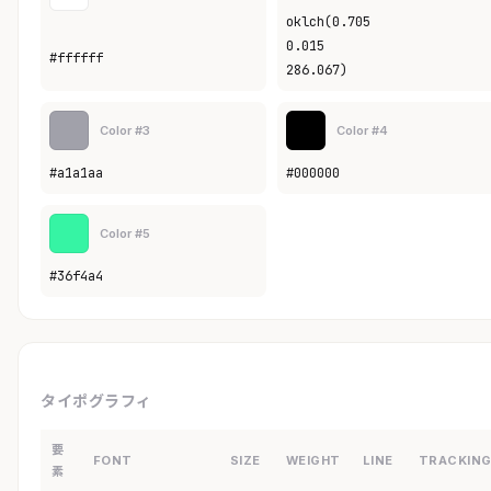
oklch(0.705
0.015
#ffffff
286.067)
Color #3
Color #4
#a1a1aa
#000000
Color #5
#36f4a4
タイポグラフィ
要
FONT
SIZE
WEIGHT
LINE
TRACKIN
素