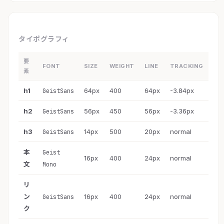
タイポグラフィ
要
FONT
SIZE
WEIGHT
LINE
TRACKING
素
h1
64px
400
64px
-3.84px
GeistSans
h2
56px
450
56px
-3.36px
GeistSans
h3
14px
500
20px
normal
GeistSans
本
Geist
16px
400
24px
normal
文
Mono
リ
ン
16px
400
24px
normal
GeistSans
ク