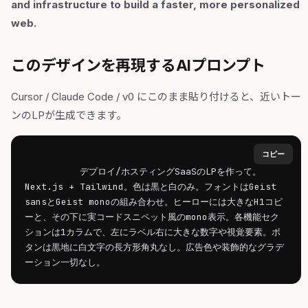
and infrastructure to build a faster, more personalized
web.
このデザインを再現するAIプロンプト
Cursor / Claude Code / v0 にこのまま貼り付けると、近いトー
ンのLPが生成できます。
コピー
デプロイ/ホスティングSaaSのLPを作って。
Next.js + Tailwind。色は黒と白のみ。フォントはGeist 
sansとGeist monoの組み合わせ。ヒーローには大きなH1コピ
ーと、その下に実コードスニペット風のmono表示。各機能セク
ションは1カラムで、左にラベル右に大きな数字や視覚要素。ボ
タンは黒地に白文字の長方形角丸なし。広告色や装飾的なグラデ
ーション一切なし。        