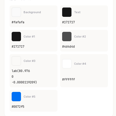
Background
Text
#fafafa
#171717
Color #1
Color #2
#171717
#4d4d4d
Color #3
Color #4
lab(80.976
0
#ffffff
-0.0000119209)
Color #5
#0072f5