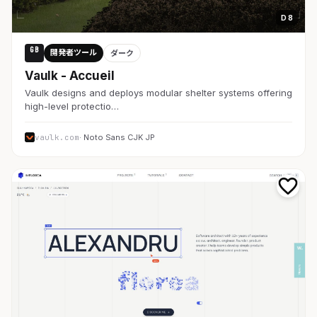
D 8
GB
開発者ツール
ダーク
Vaulk - Accueil
Vaulk designs and deploys modular shelter systems offering
high-level protectio…
vaulk.com
· Noto Sans CJK JP