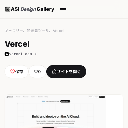
ASI
Design
Gallery
ギャラリー
開発者ツール
Vercel
Vercel
vercel.com ↗
保存
♡
0
サイトを開く