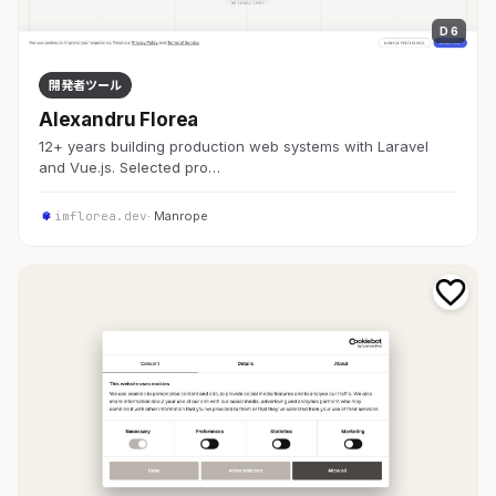
D 6
開発者ツール
Alexandru Florea
12+ years building production web systems with Laravel
and Vue.js. Selected pro…
imflorea.dev
· Manrope