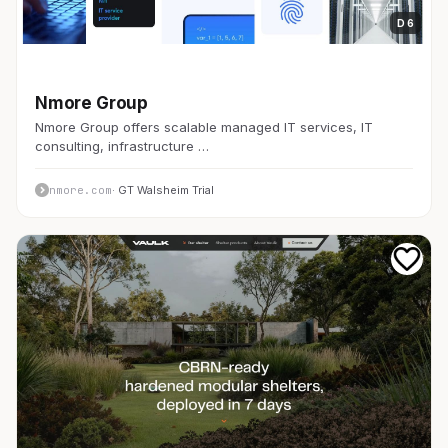
D 6
開発者ツール
Nmore Group
Nmore Group offers scalable managed IT services, IT
consulting, infrastructure …
nmore.com
· GT Walsheim Trial