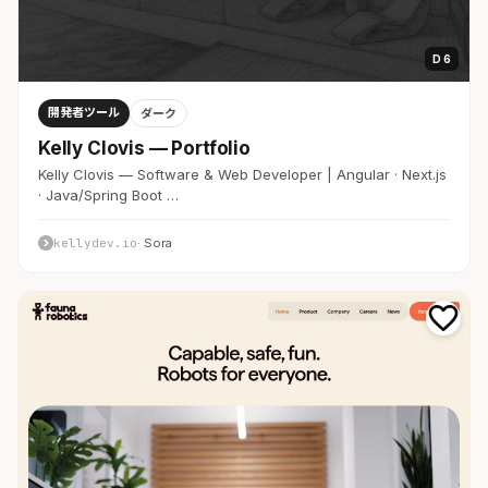
D 6
開発者ツール
ダーク
Kelly Clovis — Portfolio
Kelly Clovis — Software & Web Developer | Angular · Next.js
· Java/Spring Boot …
kellydev.io
· Sora