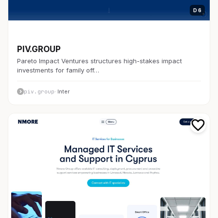
D 6
開発者ツール
PIV.GROUP
Pareto Impact Ventures structures high-stakes impact
investments for family off…
piv.group
· Inter