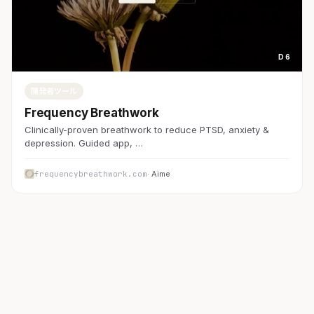
D 6
開発者ツール
Frequency Breathwork
Clinically-proven breathwork to reduce PTSD, anxiety &
depression. Guided app, …
frequencybreathwork.com
· Aime