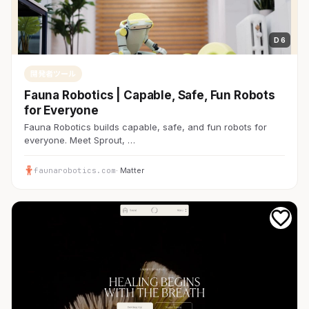
D 6
開発者ツール
Fauna Robotics | Capable, Safe, Fun Robots
for Everyone
Fauna Robotics builds capable, safe, and fun robots for
everyone. Meet Sprout, …
faunarobotics.com
· Matter