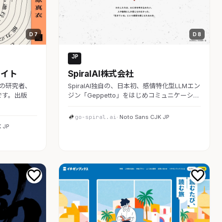
D 7
D 8
JP
AI・SaaS
サイト
SpiralAI株式会社
の研究者、
SpiralAI独自の、日本初、感情特化型LLMエン
です。出版
ジン「Geppetto」をはじめコミュニケーシ…
go-spiral.ai
· Noto Sans CJK JP
K JP