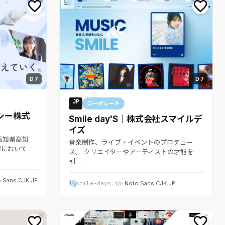
D 7
D 7
JP
コーポレート
シー株式
Smile day'S｜株式会社スマイルデ
イズ
高知県高知
音楽制作、ライブ・イベントのプロデュー
容において
ス。 クリエイターやアーティストの才能を
引…
o Sans CJK JP
smile-days.jp
· Noto Sans CJK JP