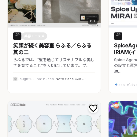
D 7
JP
JP
美容・コスメ
コーポ
笑顔が続く美容室 らふる／らふる
SpiceAg
其の二
IRIAM
らふるでは、“髪を通じてサステナブルな美し
Spice Age
さを育てること”を大切にしています。プ…
の設立と運
通…
laughful-hair.com
· Noto Sans CJK JP
sas-vliv