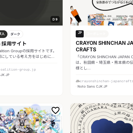
D 9
JP
求人
コーポレート
ダーク
CRAYON SHINCHAN J
ion 採用サイト
CRAFTS
lition Groupの採用サイトです。
切にしている考え方をはじめに…
「CRAYON SHINCHAN JAPAN 
は、秋田県・埼玉県・熊本県の
様とし…
coalition-group.jp
CJK JP
crayonshinchan-japancraft
· Noto Sans CJK JP