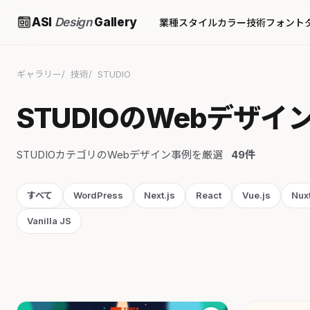
ASI
Design
Gallery
業種
スタイル
カラー
技術
フォント
ギャラリー
技術
STUDIO
STUDIOのWebデザイ
STUDIOカテゴリのWebデザイン事例を厳選
49件
すべて
WordPress
Next.js
React
Vue.js
Nux
Vanilla JS