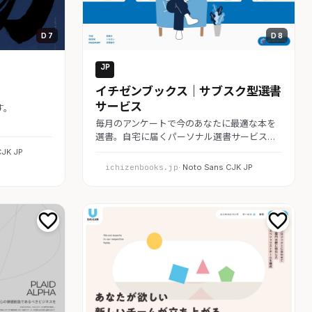
D 7
D 8
JP
コーポレート
イチゼンブックス｜サブスク型選書
サービス
す。
毎月のアンケートで今のあなたに最適な本を
選書。自宅に届くパーソナル選書サービス…
CJK JP
ichizenbooks.jp
· Noto Sans CJK JP