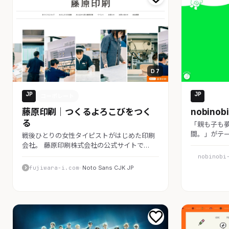
D 7
JP
JP
コーポレート
コーポ
藤原印刷｜つくるよろこびをつく
nobinob
る
「親も子も
間。」がテー
戦後ひとりの女性タイピストがはじめた印刷
会社。 藤原印刷株式会社の公式サイトで…
nobinobi
fujiwara-i.com
· Noto Sans CJK JP