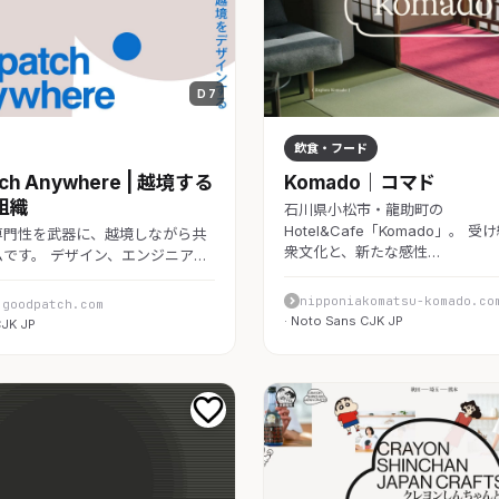
D 7
レート
飲食・フード
ch Anywhere | 越境する
Komado｜コマド
組織
石川県小松市・龍助町の
Hotel&Cafe「Komado」。 
専門性を武器に、越境しながら共
衆文化と、新たな感性…
です。 デザイン、エンジニア…
nipponiakomatsu-komado.co
.goodpatch.com
· Noto Sans CJK JP
CJK JP