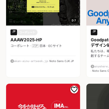
D 7
JP
JP
コーポレート
コーポ
AAAW2025-HP
Goodpat
デザイン
コーポレート · 🇯🇵 日本 · ECサイト
私たちは、
創するチーム
akan-ainu-artweek.jp
· Noto Sans CJK JP
anywhere
· Noto Sans 