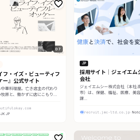
D 7
JP
採用サイト｜ジェイエム
イフ・イズ・ビューティフ
会社
ケー』公式サイト
ジェイエムシー株式会社（本社:
る中華料理屋。亡き店主の代わり
市）は、保健、福祉、医療、美
つ牧原と、働かずに店にこもり…
課…
autifulokay.com
recruit.jmc-ltd.co.jp
· Not
CJK JP