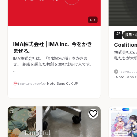
D 7
JP
コーポレート
採用・
IMA株式会社 | IMA Inc. 今をかき
Coalit
まぜろ。
株式会社Coa
私たちが大
IMA株式会社は、「挑戦の火種」をかきま
ぜ、 組織を超えた共創を生む仕掛け人です。
…
recruit.
· Noto Sans 
ima-inc.world
· Noto Sans CJK JP