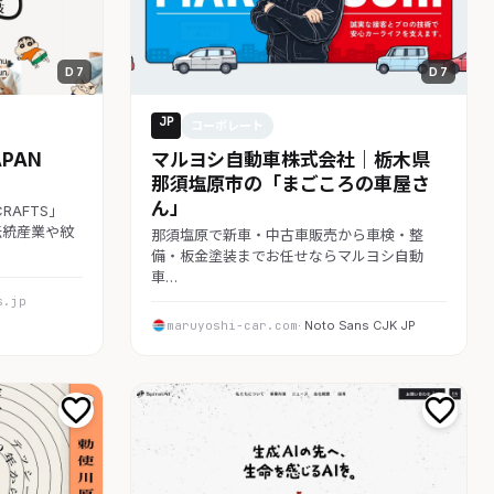
D 7
D 7
JP
コーポレート
APAN
マルヨシ自動車株式会社｜栃木県
那須塩原市の「まごころの車屋さ
ん」
CRAFTS」
伝統産業や紋
那須塩原で新車・中古車販売から車検・整
備・板金塗装までお任せならマルヨシ自動
車…
s.jp
maruyoshi-car.com
· Noto Sans CJK JP