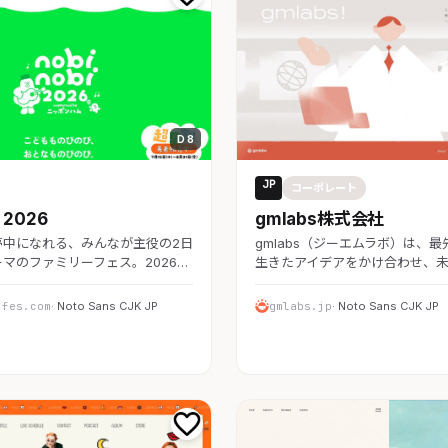
D 8
JP
レート
コーポレート
i 2026
gmlabs株式会社
夢中になれる、みんなが主役の2日
gmlabs（ジーエムラボ）は、
マのファミリーフェス。2026…
生きたアイデアをかけ合わせ、未
-fes.com
· Noto Sans CJK JP
gmlabs.jp
· Noto Sans CJK JP