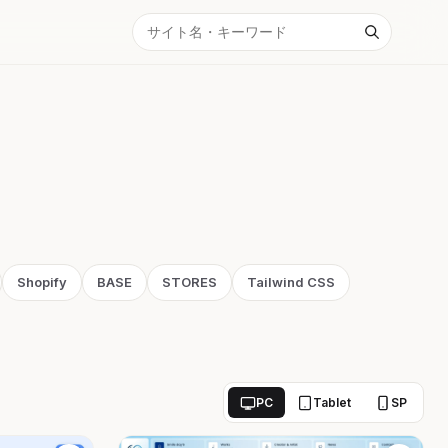
Shopify
BASE
STORES
Tailwind CSS
PC
Tablet
SP