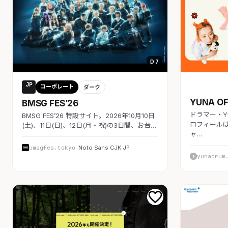
D 7
JP
コーポレート
コーポレート
ダーク
YUNA OF
BMSG FES’26
ドラマー・Y
BMSG FES’26 特設サイト。2026年10月10日
ロフィール
(土)、11日(日)、12日(月・祝)の3日間、お台…
ャ…
bmsgfes.tokyo
· Noto Sans CJK JP
yunadrum