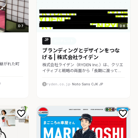
D 7
D 8
JP
コーポレート
ブランディングとデザインをつな
げる | 株式会社ライデン
受け継がれた町
株式会社ライデン（RYDEN Inc.）は、クリエ
イティブと戦略の両面から「長期に渡って…
m
ryden.co.jp
· Noto Sans CJK JP