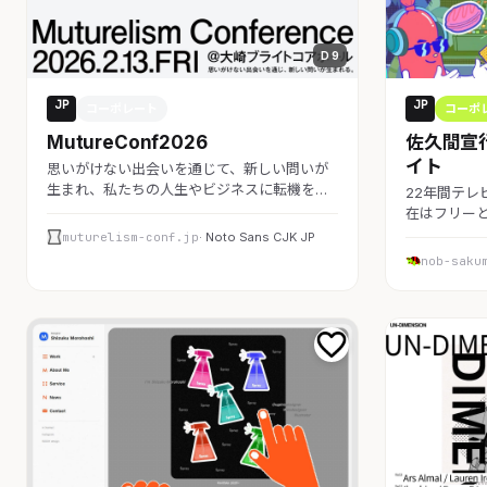
D 9
JP
JP
コーポレート
コーポ
MutureConf2026
佐久間宣
イト
思いがけない出会いを通じて、新しい問いが
生まれ、私たちの人生やビジネスに転機を…
22年間テレ
在はフリーと
muturelism-conf.jp
· Noto Sans CJK JP
nob-saku