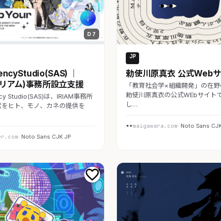
D 7
JP
レート
教育・スクール
encyStudio(SAS) ｜
勅使川原真衣 公式Web
(イリアム)事務所設立支援
「教育社会学×組織開発」の在野
勅使川原真衣の公式WEbサイト
ncy Studio(SAS)は、IRIAM事務所
し…
営をヒト、モノ、カネの提供を
maigawara.com
· Noto Sans CJ
er.com
· Noto Sans CJK JP