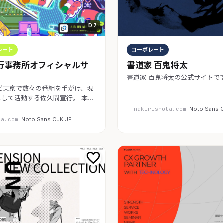
D 7
レート
コーポレート
行事務所オフィシャルサ
書道家 百鬼将太
書道家 百鬼将太の公式サイトで
ビ東京で数々の番組を手がけ、現
して活動する佐久間宣行。 本…
nakirishota.com
· Noto Sans 
ma.com
· Noto Sans CJK JP