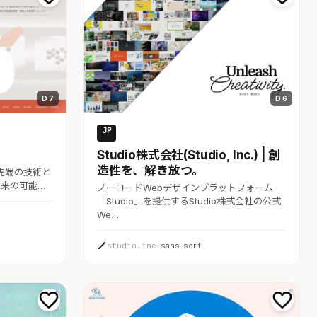
D 7
D 6
JP
コーポレート
Studio株式会社(Studio, Inc.) | 創
造性を、解き放つ。
最先端の技術と
来の可能…
ノーコードWebデザインプラットフォーム
「Studio」を提供するStudio株式会社の公式
We…
studio.inc
· sans-serif