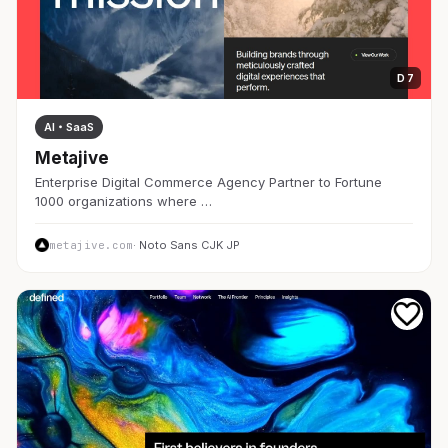
D 7
AI・SaaS
Metajive
Enterprise Digital Commerce Agency Partner to Fortune
1000 organizations where …
metajive.com
· Noto Sans CJK JP