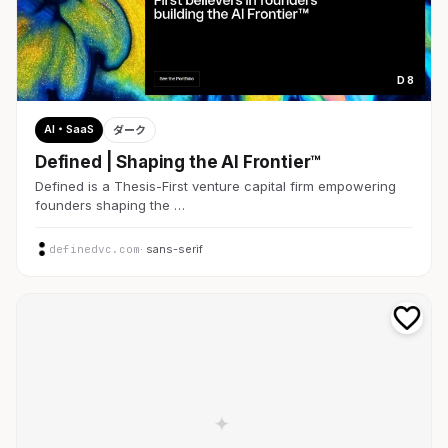
D 8
AI・SaaS
ダーク
Defined | Shaping the AI Frontier™
Defined is a Thesis-First venture capital firm empowering
founders shaping the …
definedvc.com
· sans-serif