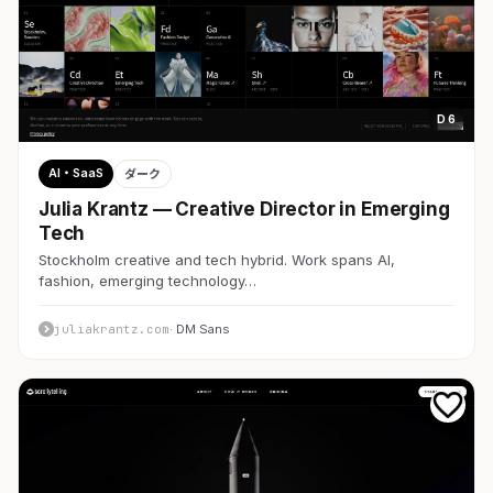
D 6
AI・SaaS
ダーク
Julia Krantz — Creative Director in Emerging
Tech
Stockholm creative and tech hybrid. Work spans AI,
fashion, emerging technology…
juliakrantz.com
· DM Sans