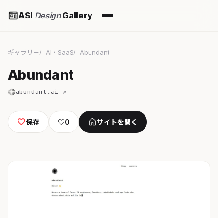
ASI
Design
Gallery
ギャラリー
AI・SaaS
Abundant
Abundant
abundant.ai ↗
保存
♡
0
サイトを開く