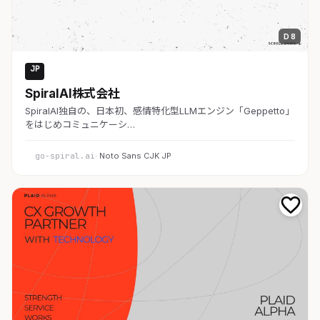
D 8
JP
AI・SaaS
SpiralAI株式会社
SpiralAI独自の、日本初、感情特化型LLMエンジン「Geppetto」
をはじめコミュニケーシ…
go-spiral.ai
· Noto Sans CJK JP