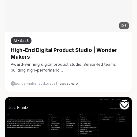
D 6
AI・SaaS
High-End Digital Product Studio | Wonder
Makers
Award-winning digital product studio. Senior-led teams
building high-performanc…
wondermakers.digital
· codec-pro