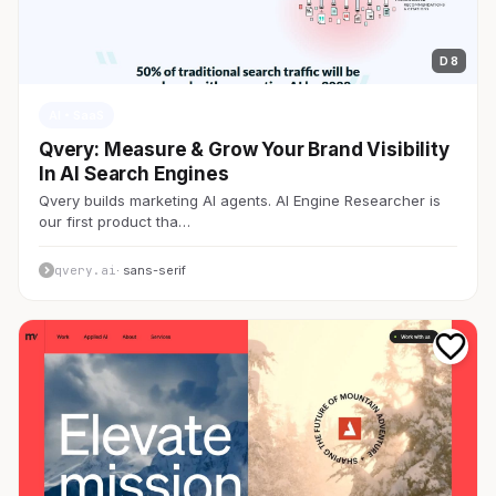
D 8
AI・SaaS
Qvery: Measure & Grow Your Brand Visibility
In AI Search Engines
Qvery builds marketing AI agents. AI Engine Researcher is
our first product tha…
qvery.ai
· sans-serif