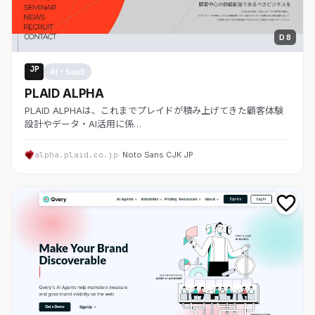
D 8
JP
AI・SaaS
PLAID ALPHA
PLAID ALPHAは、これまでプレイドが積み上げてきた顧客体験
設計やデータ・AI活用に係…
alpha.plaid.co.jp
· Noto Sans CJK JP