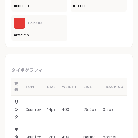
#000000
#ffffff
Color #3
#e53935
タイポグラフィ
要
FONT
SIZE
WEIGHT
LINE
TRACKING
素
リ
ン
14px
400
25.2px
0.5px
Courier
ク
ボ
タ
12px
400
normal
normal
Courier