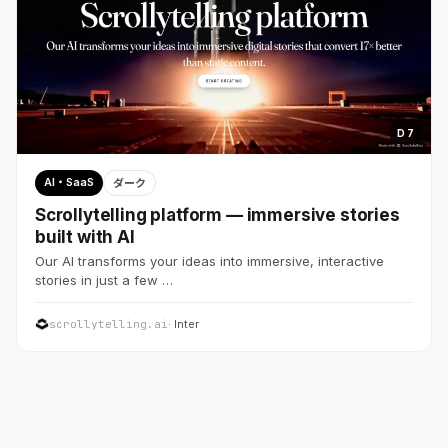
D 7
AI・SaaS
ダーク
Scrollytelling platform — immersive stories
built with AI
Our AI transforms your ideas into immersive, interactive
stories in just a few …
scrollytelling.ai
· Inter