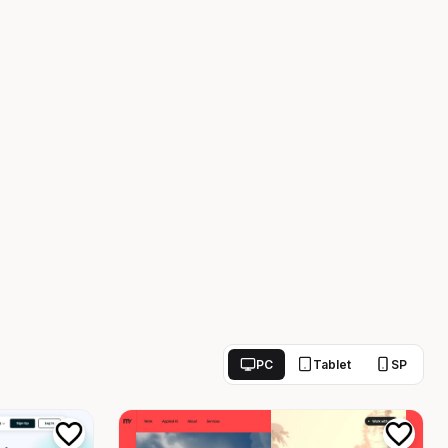
PC
Tablet
SP