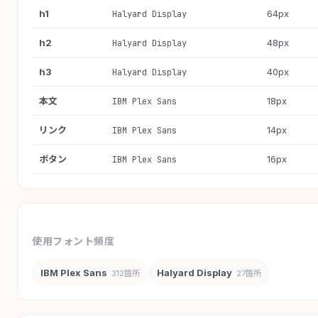
h1
64px
Halyard Display
h2
48px
Halyard Display
h3
40px
Halyard Display
本文
18px
IBM Plex Sans
リンク
14px
IBM Plex Sans
ボタン
16px
IBM Plex Sans
使用フォント頻度
IBM Plex Sans
Halyard Display
312箇所
27箇所