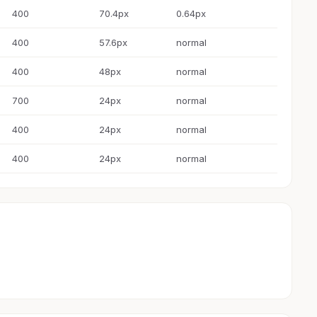
400
70.4px
0.64px
400
57.6px
normal
400
48px
normal
700
24px
normal
400
24px
normal
400
24px
normal