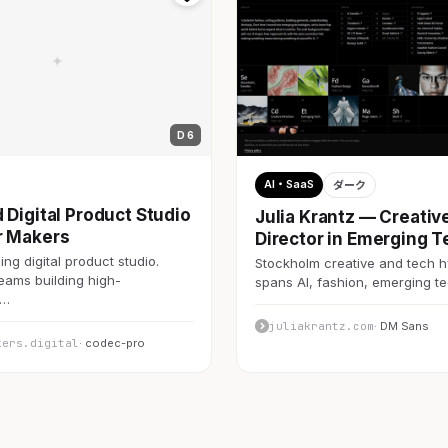
D 6
AI・SaaS
ダーク
 Digital Product Studio
Julia Krantz — Creativ
r Makers
Director in Emerging T
ng digital product studio.
Stockholm creative and tech h
teams building high-
spans AI, fashion, emerging 
c…
juliakrantz.com
· DM Sans
kers.digital
· codec-pro