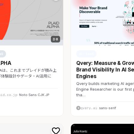
D 8
aS
AI・SaaS
LPHA
Qvery: Measure & Gro
Brand Visibility In AI S
LPHAは、これまでプレイドが積み上
Engines
体験設計やデータ・AI活用に
Qvery builds marketing AI agen
Engine Researcher is our first
tha…
aid.co.jp
· Noto Sans CJK JP
qvery.ai
· sans-serif