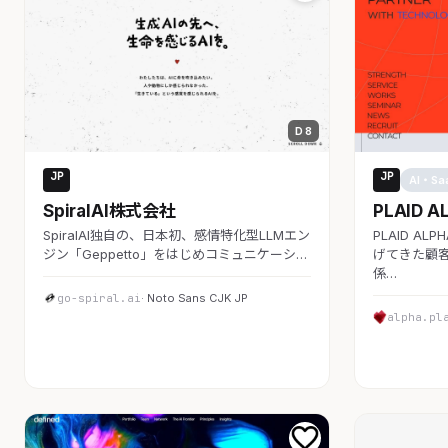
D 8
JP
JP
AI・SaaS
AI・Sa
SpiralAI株式会社
PLAID A
SpiralAI独自の、日本初、感情特化型LLMエン
PLAID A
ジン「Geppetto」をはじめコミュニケーシ…
げてきた顧客
係…
go-spiral.ai
· Noto Sans CJK JP
alpha.pl