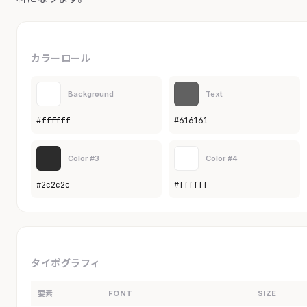
カラーロール
Background
Text
#ffffff
#616161
Color #3
Color #4
#2c2c2c
#ffffff
タイポグラフィ
要素
FONT
SIZE