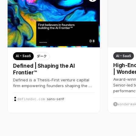
D 8
AI・SaaS
AI・SaaS
ダーク
High-End
Defined | Shaping the AI
| Wonde
Frontier™
Award-winni
Defined is a Thesis-First venture capital
Senior-led 
firm empowering founders shaping the …
performan
definedvc.com
· sans-serif
wonderma