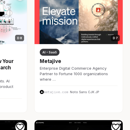
D 8
D 7
AI・SaaS
w Your
Metajive
earch
Enterprise Digital Commerce Agency
Partner to Fortune 1000 organizations
where …
ts. AI
 product
metajive.com
· Noto Sans CJK JP