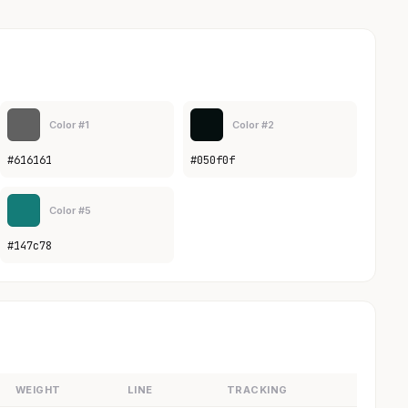
Color #1
Color #2
#616161
#050f0f
Color #5
#147c78
WEIGHT
LINE
TRACKING