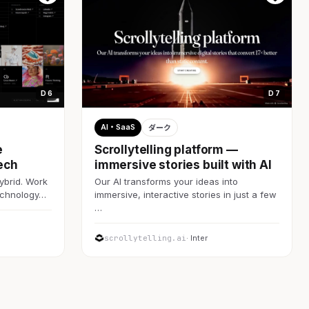
D 6
D 7
AI・SaaS
ダーク
e
Scrollytelling platform —
ech
immersive stories built with AI
ybrid. Work
Our AI transforms your ideas into
technology…
immersive, interactive stories in just a few
…
scrollytelling.ai
· Inter