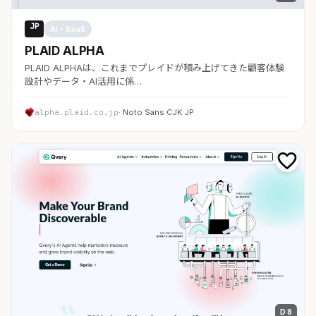
JP
AI・SaaS
PLAID ALPHA
PLAID ALPHAは、これまでプレイドが積み上げてきた顧客体験
設計やデータ・AI活用に係…
alpha.plaid.co.jp
· Noto Sans CJK JP
D 8