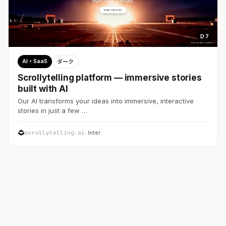
D 7
AI・SaaS
ダーク
Scrollytelling platform — immersive stories
built with AI
Our AI transforms your ideas into immersive, interactive
stories in just a few …
scrollytelling.ai
· Inter