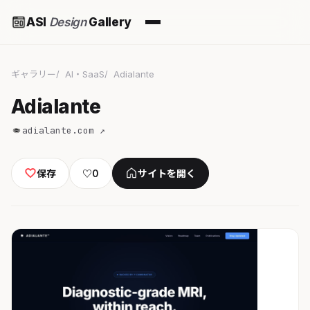
ASI
Design
Gallery
ギャラリー
AI・SaaS
Adialante
Adialante
adialante.com ↗
保存
♡
0
サイトを開く