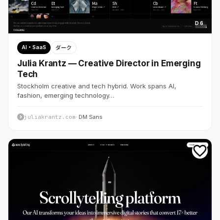
D 6
AI・SaaS
ダーク
Julia Krantz — Creative Director in Emerging
Tech
Stockholm creative and tech hybrid. Work spans AI,
fashion, emerging technology…
juliakrantz.com
· DM Sans