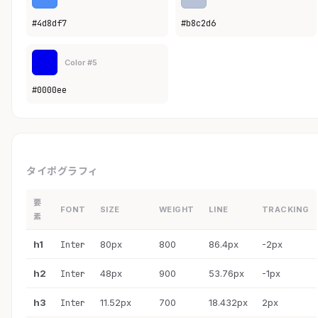
#4d8df7
#b8c2d6
Color #5
#0000ee
タイポグラフィ
要
FONT
SIZE
WEIGHT
LINE
TRACKING
素
h1
80px
800
86.4px
-2px
Inter
h2
48px
900
53.76px
-1px
Inter
h3
11.52px
700
18.432px
2px
Inter