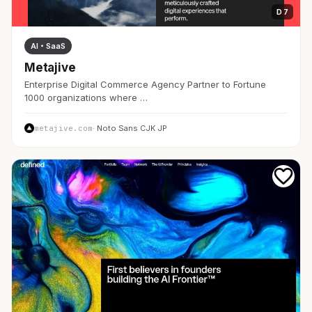
D 7
AI・SaaS
Metajive
Enterprise Digital Commerce Agency Partner to Fortune
1000 organizations where …
metajive.com
· Noto Sans CJK JP