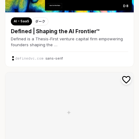
D 8
AI・SaaS
ダーク
Defined | Shaping the AI Frontier™
Defined is a Thesis-First venture capital firm empowering
founders shaping the …
definedvc.com
· sans-serif