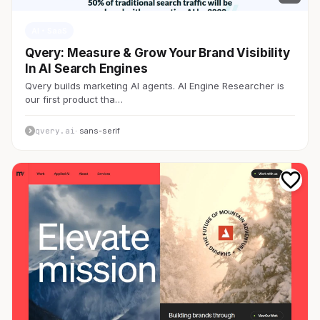
AI・SaaS
Qvery: Measure & Grow Your Brand Visibility
In AI Search Engines
Qvery builds marketing AI agents. AI Engine Researcher is
our first product tha…
qvery.ai
· sans-serif