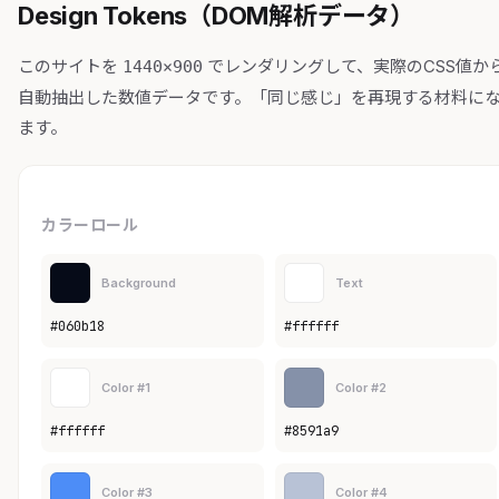
Design Tokens（DOM解析データ）
このサイトを
でレンダリングして、実際のCSS値か
1440×900
自動抽出した数値データです。「同じ感じ」を再現する材料に
ます。
カラーロール
Background
Text
#060b18
#ffffff
Color #1
Color #2
#ffffff
#8591a9
Color #3
Color #4