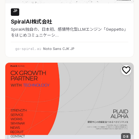
JP
AI・SaaS
SpiralAI株式会社
SpiralAI独自の、日本初、感情特化型LLMエンジン「Geppetto」
をはじめコミュニケーシ…
go-spiral.ai
· Noto Sans CJK JP
D 8