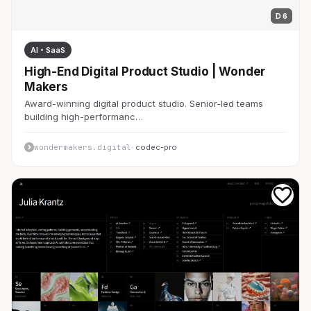
D 6
AI・SaaS
High-End Digital Product Studio | Wonder
Makers
Award-winning digital product studio. Senior-led teams
building high-performanc…
wondermakers.digital
· codec-pro