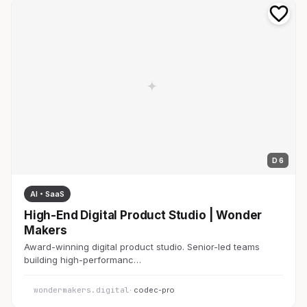
D 6
AI・SaaS
High-End Digital Product Studio | Wonder
Makers
Award-winning digital product studio. Senior-led teams
building high-performanc…
wondermakers.digital
· codec-pro