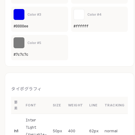
Color #3
Color #4
#0000ee
#ffffff
Color #5
#7c7c7c
タイポグラフィ
要
FONT
SIZE
WEIGHT
LINE
TRACKING
素
Inter
Tight
h1
50px
400
62px
normal
(Variable-