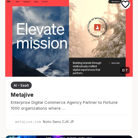
D 7
AI・SaaS
Metajive
Enterprise Digital Commerce Agency Partner to Fortune
1000 organizations where …
metajive.com
· Noto Sans CJK JP