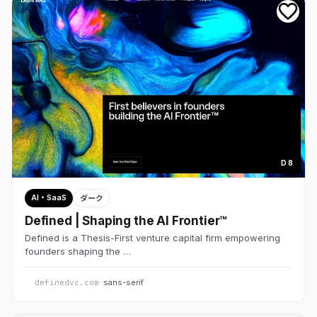
D 8
AI・SaaS
ダーク
Defined | Shaping the AI Frontier™
Defined is a Thesis-First venture capital firm empowering
founders shaping the …
definedvc.com
· sans-serif