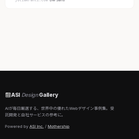
juliakrantz.com
· DM Sans
ASI
Design
Gallery
AIが毎日厳選する、世界中の優れたWebデザイン事例集。受
託開発と自社サービスの参考に。
Powered by
ASI Inc.
/
Mothership