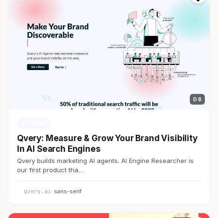
D 8
AI・SaaS
Qvery: Measure & Grow Your Brand Visibility
In AI Search Engines
Qvery builds marketing AI agents. AI Engine Researcher is
our first product tha…
qvery.ai
· sans-serif