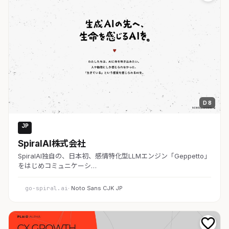
D 8
JP
AI・SaaS
SpiralAI株式会社
SpiralAI独自の、日本初、感情特化型LLMエンジン「Geppetto」
をはじめコミュニケーシ…
go-spiral.ai
· Noto Sans CJK JP