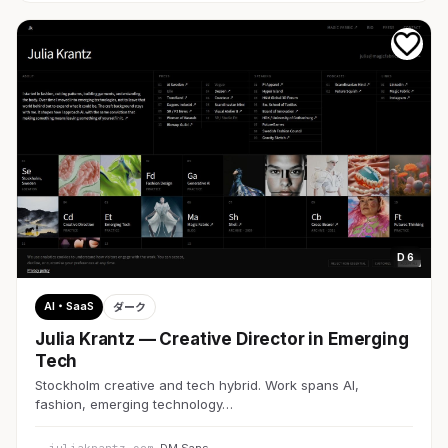
D 6
AI・SaaS
ダーク
Julia Krantz — Creative Director in Emerging
Tech
Stockholm creative and tech hybrid. Work spans AI,
fashion, emerging technology…