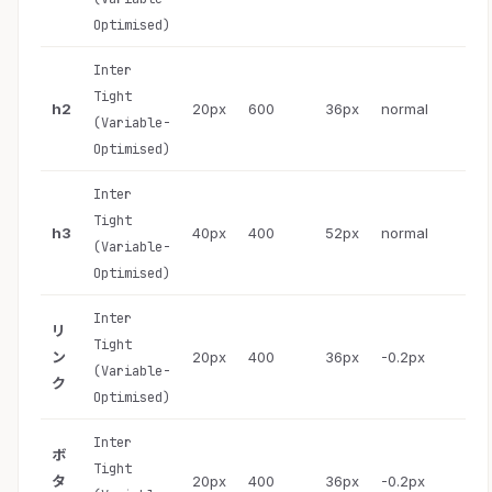
Optimised)
Inter
Tight
h2
20px
600
36px
normal
(Variable-
Optimised)
Inter
Tight
h3
40px
400
52px
normal
(Variable-
Optimised)
Inter
リ
Tight
ン
20px
400
36px
-0.2px
(Variable-
ク
Optimised)
Inter
ボ
Tight
タ
20px
400
36px
-0.2px