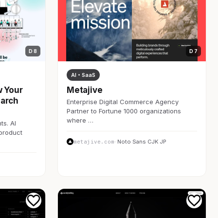
D 8
D 7
AI・SaaS
w Your
Metajive
earch
Enterprise Digital Commerce Agency
Partner to Fortune 1000 organizations
where …
ts. AI
 product
metajive.com
· Noto Sans CJK JP