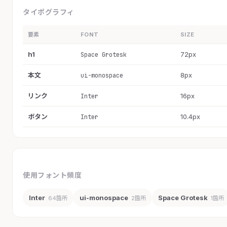
タイポグラフィ
要素
FONT
SIZE
h1
72px
Space Grotesk
本文
8px
ui-monospace
リンク
16px
Inter
ボタン
10.4px
Inter
使用フォント頻度
Inter
ui-monospace
Space Grotesk
64箇所
2箇所
1箇所