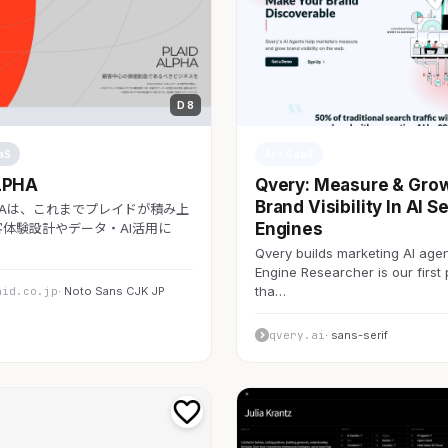
D 8
aS
AI・SaaS
LPHA
Qvery: Measure & Gro
Brand Visibility In AI S
LPHAは、これまでプレイドが積み上
Engines
体験設計やデータ・AI活用に
Qvery builds marketing AI agen
Engine Researcher is our first
tha…
aid.co.jp
· Noto Sans CJK JP
qvery.ai
· sans-serif