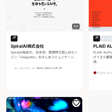
D 8
JP
JP
AI・SaaS
AI・Sa
SpiralAI株式会社
PLAID A
SpiralAI独自の、日本初、感情特化型LLMエン
PLAID A
ジン「Geppetto」をはじめコミュニケーシ…
げてきた顧客
係…
go-spiral.ai
· Noto Sans CJK JP
alpha.pl