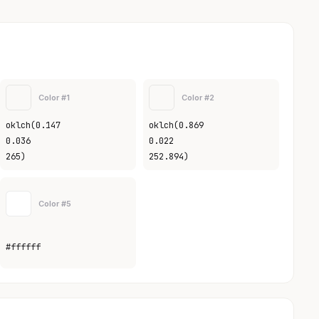
Color #1
Color #2
oklch(0.147
oklch(0.869
0.036
0.022
265)
252.894)
Color #5
#ffffff