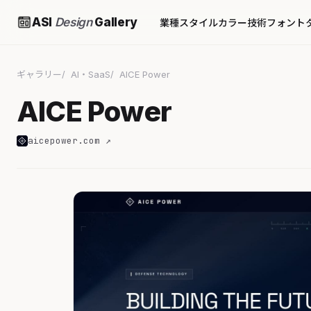
ASI
Design
Gallery
業種
スタイル
カラー
技術
フォント
ギャラリー
AI・SaaS
AICE Power
AICE Power
aicepower.com ↗