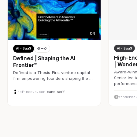
D 8
AI・SaaS
AI・SaaS
ダーク
High-End
Defined | Shaping the AI
| Wonde
Frontier™
Award-winni
Defined is a Thesis-First venture capital
Senior-led 
firm empowering founders shaping the …
performan
definedvc.com
· sans-serif
wonderma