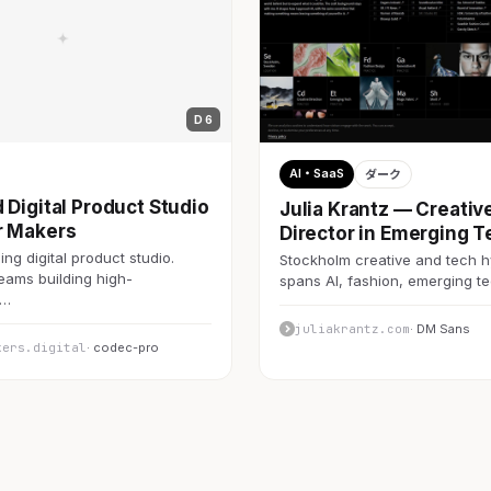
D 6
AI・SaaS
ダーク
 Digital Product Studio
Julia Krantz — Creativ
r Makers
Director in Emerging T
ng digital product studio.
Stockholm creative and tech h
teams building high-
spans AI, fashion, emerging 
c…
juliakrantz.com
· DM Sans
kers.digital
· codec-pro