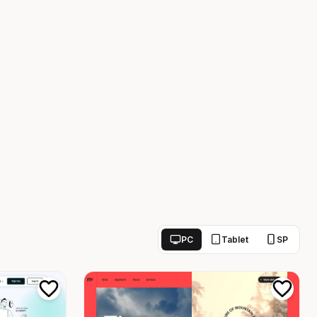
PC
Tablet
SP