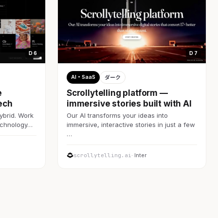
D 6
D 7
AI・SaaS
ダーク
e
Scrollytelling platform —
ech
immersive stories built with AI
ybrid. Work
Our AI transforms your ideas into
technology…
immersive, interactive stories in just a few
…
scrollytelling.ai
· Inter