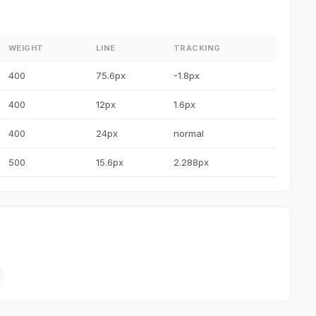
WEIGHT
LINE
TRACKING
400
75.6px
-1.8px
400
12px
1.6px
400
24px
normal
500
15.6px
2.288px