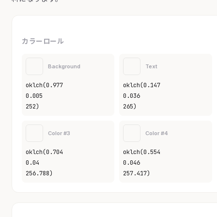
カラーロール
Background
Text
oklch(0.977
oklch(0.147
0.005
0.036
252)
265)
Color #3
Color #4
oklch(0.704
oklch(0.554
0.04
0.046
256.788)
257.417)