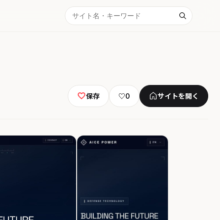
保存
♡
0
サイトを開く