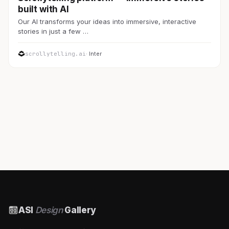
built with AI
Our AI transforms your ideas into immersive, interactive
stories in just a few …
scrollytelling.ai
· Inter
ASI
Design
Gallery