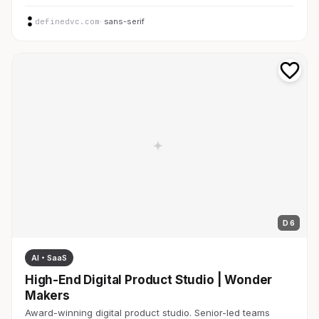
definedvc.com
· sans-serif
D 6
AI・SaaS
High-End Digital Product Studio | Wonder
Makers
Award-winning digital product studio. Senior-led teams