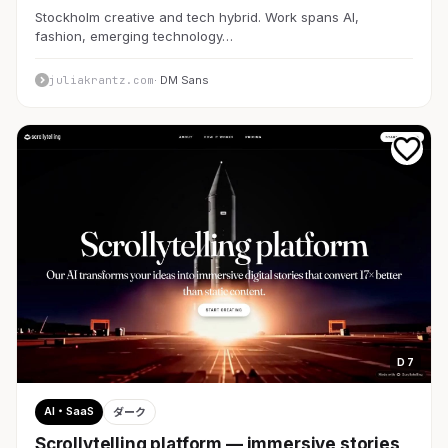
Stockholm creative and tech hybrid. Work spans AI,
fashion, emerging technology…
juliakrantz.com
· DM Sans
D 7
AI・SaaS
ダーク
Scrollytelling platform — immersive stories