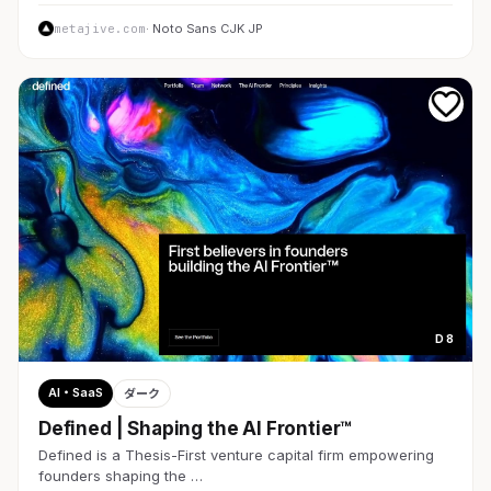
metajive.com
· Noto Sans CJK JP
D 8
AI・SaaS
ダーク
Defined | Shaping the AI Frontier™
Defined is a Thesis-First venture capital firm empowering
founders shaping the …