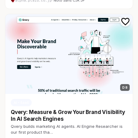
alpha.plaid.co.jp
· Noto Sans CJK JP
D 8
AI・SaaS
Qvery: Measure & Grow Your Brand Visibility
In AI Search Engines
Qvery builds marketing AI agents. AI Engine Researcher is
our first product tha…