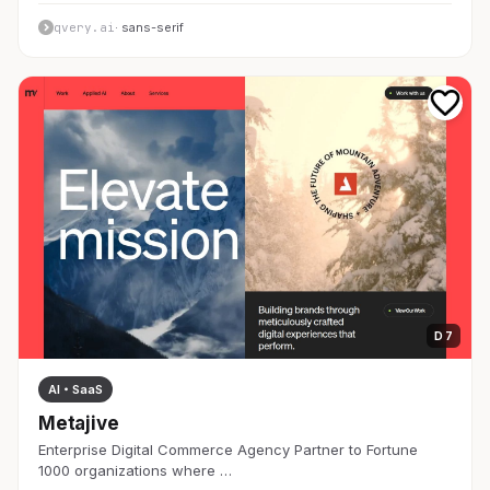
qvery.ai
· sans-serif
D 7
AI・SaaS
Metajive
Enterprise Digital Commerce Agency Partner to Fortune
1000 organizations where …