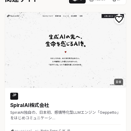
D 8
JP
AI・SaaS
SpiralAI株式会社
SpiralAI独自の、日本初、感情特化型LLMエンジン「Geppetto」
をはじめコミュニケーシ…
go-spiral.ai
· Noto Sans CJK JP