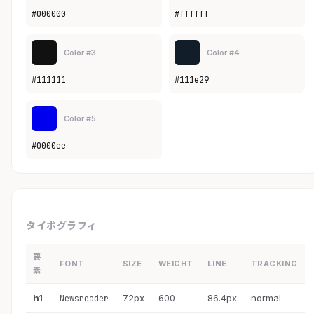
#000000
#ffffff
Color #3
Color #4
#111111
#111e29
Color #5
#0000ee
タイポグラフィ
要
FONT
SIZE
WEIGHT
LINE
TRACKING
素
h1
72px
600
86.4px
normal
Newsreader