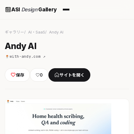
ASI
Design
Gallery
ギャラリー
AI・SaaS
Andy AI
Andy AI
with-andy.com ↗
保存
♡
0
サイトを開く