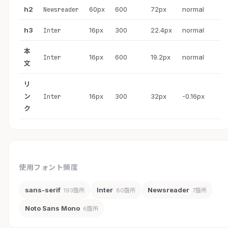
h2
60px
600
72px
normal
Newsreader
h3
16px
300
22.4px
normal
Inter
本
16px
600
19.2px
normal
Inter
文
リ
ン
16px
300
32px
-0.16px
Inter
ク
使用フォント頻度
sans-serif
Inter
Newsreader
193箇所
80箇所
7箇所
Noto Sans Mono
6箇所