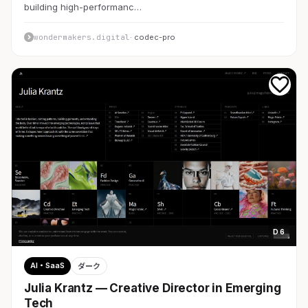
building high-performanc…
wondermakers.digital
· codec-pro
D 6
AI・SaaS
ダーク
Julia Krantz — Creative Director in Emerging
Tech