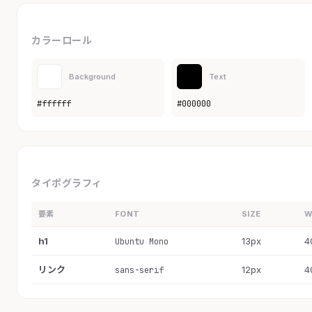
カラーロール
Background
Text
#ffffff
#000000
タイポグラフィ
要素
FONT
SIZE
W
h1
13px
4
Ubuntu Mono
リンク
12px
4
sans-serif