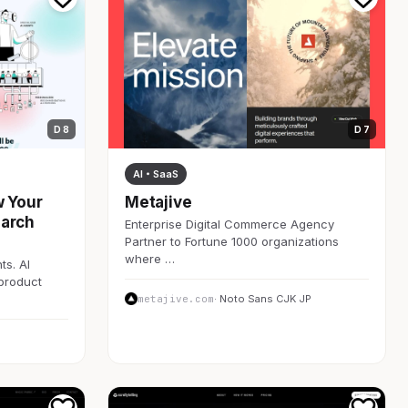
D 8
D 7
AI・SaaS
w Your
Metajive
earch
Enterprise Digital Commerce Agency
Partner to Fortune 1000 organizations
where …
ts. AI
 product
metajive.com
· Noto Sans CJK JP