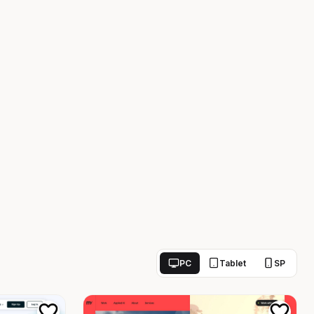
PC
Tablet
SP