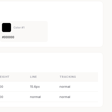
Color #1
#000000
EIGHT
LINE
TRACKING
00
15.6px
normal
00
normal
normal