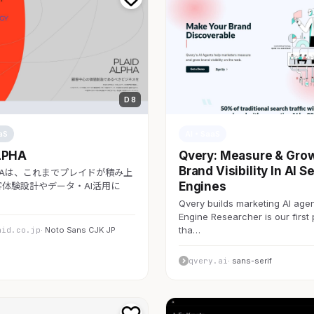
D 8
aS
AI・SaaS
LPHA
Qvery: Measure & Gro
Brand Visibility In AI S
LPHAは、これまでプレイドが積み上
Engines
体験設計やデータ・AI活用に
Qvery builds marketing AI agen
Engine Researcher is our first
tha…
aid.co.jp
· Noto Sans CJK JP
qvery.ai
· sans-serif