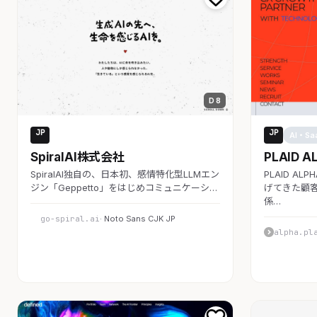
D 8
JP
JP
AI・SaaS
AI・Sa
SpiralAI株式会社
PLAID A
SpiralAI独自の、日本初、感情特化型LLMエン
PLAID A
ジン「Geppetto」をはじめコミュニケーシ…
げてきた顧客
係…
go-spiral.ai
· Noto Sans CJK JP
alpha.pl