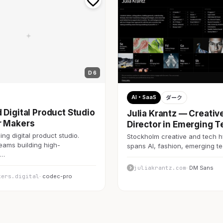
D 6
AI・SaaS
ダーク
 Digital Product Studio
Julia Krantz — Creativ
r Makers
Director in Emerging T
ng digital product studio.
Stockholm creative and tech h
teams building high-
spans AI, fashion, emerging 
c…
juliakrantz.com
· DM Sans
kers.digital
· codec-pro