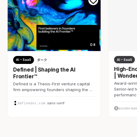
D 8
AI・SaaS
AI・SaaS
ダーク
High-End
Defined | Shaping the AI
| Wonde
Frontier™
Award-winni
Defined is a Thesis-First venture capital
Senior-led 
firm empowering founders shaping the …
performan
definedvc.com
· sans-serif
wonderma