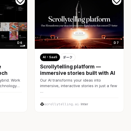
D 6
D 7
AI・SaaS
ダーク
e
Scrollytelling platform —
ech
immersive stories built with AI
ybrid. Work
Our AI transforms your ideas into
technology…
immersive, interactive stories in just a few
…
scrollytelling.ai
· Inter