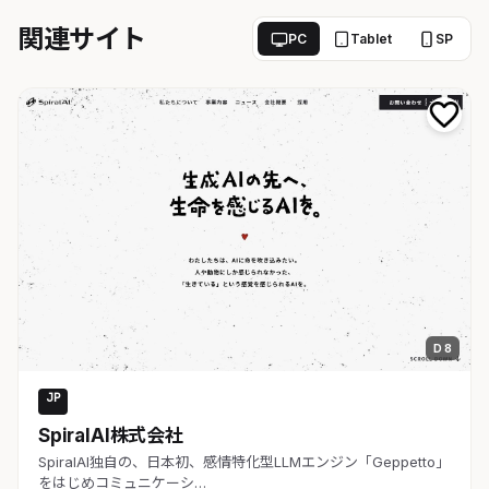
関連サイト
PC
Tablet
SP
D 8
JP
AI・SaaS
SpiralAI株式会社
SpiralAI独自の、日本初、感情特化型LLMエンジン「Geppetto」
をはじめコミュニケーシ…