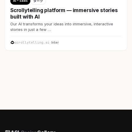
AI・SaaS
ダーク
Scrollytelling platform — immersive stories
built with AI
Our AI transforms your ideas into immersive, interactive
stories in just a few …
scrollytelling.ai
· Inter