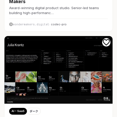
Makers
Award-winning digital product studio. Senior-led teams
building high-performanc…
wondermakers.digital
· codec-pro
D 6
AI・SaaS
ダーク