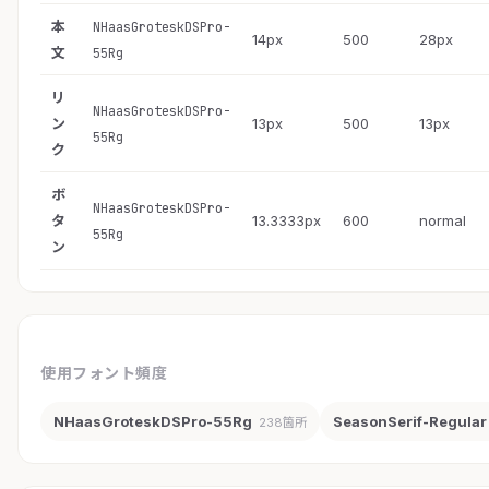
本
NHaasGroteskDSPro-
14px
500
28px
文
55Rg
リ
NHaasGroteskDSPro-
ン
13px
500
13px
55Rg
ク
ボ
NHaasGroteskDSPro-
タ
13.3333px
600
normal
55Rg
ン
使用フォント頻度
NHaasGroteskDSPro-55Rg
SeasonSerif-Regular
238箇所