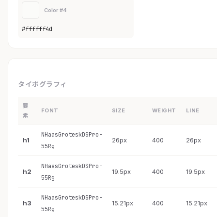
Color #4
#ffffff4d
タイポグラフィ
要
FONT
SIZE
WEIGHT
LINE
素
NHaasGroteskDSPro-
h1
26px
400
26px
55Rg
NHaasGroteskDSPro-
h2
19.5px
400
19.5px
55Rg
NHaasGroteskDSPro-
h3
15.21px
400
15.21px
55Rg