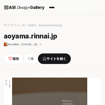
ASI
Design
Gallery
ギャラリー
AI・SaaS
aoyama.rinnai.jp
aoyama.rinnai.jp
aoyama.rinnai.jp ↗
保存
♡
0
サイトを開く