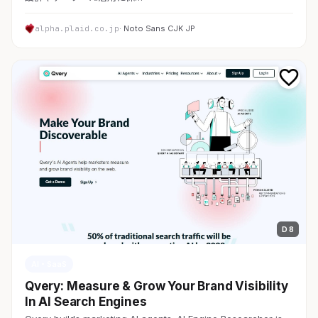
alpha.plaid.co.jp
· Noto Sans CJK JP
D 8
AI・SaaS
Qvery: Measure & Grow Your Brand Visibility
In AI Search Engines