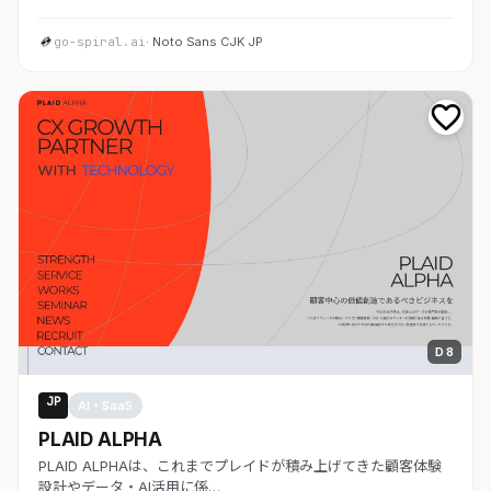
go-spiral.ai
· Noto Sans CJK JP
D 8
JP
AI・SaaS
PLAID ALPHA
PLAID ALPHAは、これまでプレイドが積み上げてきた顧客体験
設計やデータ・AI活用に係…