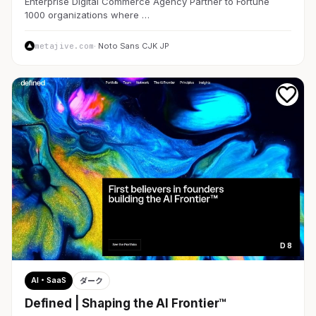
Enterprise Digital Commerce Agency Partner to Fortune
1000 organizations where …
metajive.com
· Noto Sans CJK JP
D 8
AI・SaaS
ダーク
Defined | Shaping the AI Frontier™