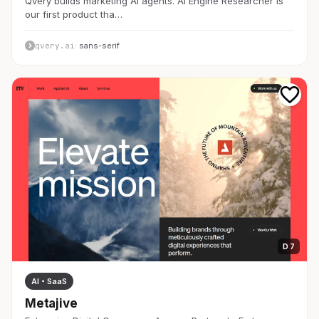
Qvery builds marketing AI agents. AI Engine Researcher is
our first product tha…
qvery.ai
· sans-serif
D 7
AI・SaaS
Metajive