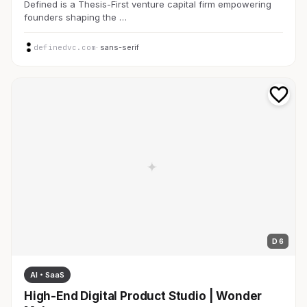
Defined is a Thesis-First venture capital firm empowering
founders shaping the …
definedvc.com
· sans-serif
D 6
AI・SaaS
High-End Digital Product Studio | Wonder