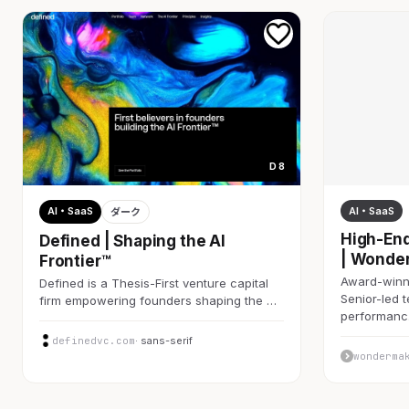
D 8
AI・SaaS
AI・SaaS
ダーク
High-End
Defined | Shaping the AI
| Wonde
Frontier™
Award-winni
Defined is a Thesis-First venture capital
Senior-led 
firm empowering founders shaping the …
performan
definedvc.com
· sans-serif
wonderma