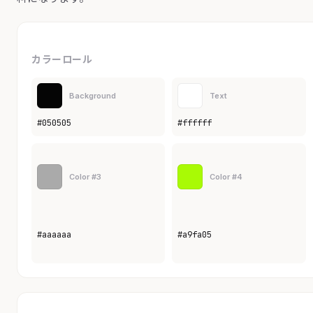
カラーロール
Background
Text
#050505
#ffffff
Color #3
Color #4
#aaaaaa
#a9fa05