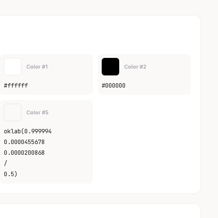
Color #1
Color #2
#ffffff
#000000
Color #5
oklab(0.999994
0.0000455678
0.0000200868
/
0.5)