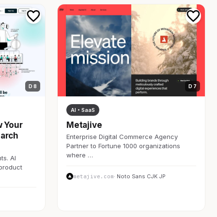
D 8
D 7
AI・SaaS
w Your
Metajive
earch
Enterprise Digital Commerce Agency
Partner to Fortune 1000 organizations
where …
ts. AI
 product
metajive.com
· Noto Sans CJK JP