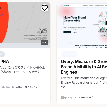
D 8
aS
AI・SaaS
LPHA
Qvery: Measure & Gro
Brand Visibility In AI S
LPHAは、これまでプレイドが積み上
Engines
体験設計やデータ・AI活用に
Qvery builds marketing AI agen
Engine Researcher is our first
tha…
aid.co.jp
· Noto Sans CJK JP
qvery.ai
· sans-serif