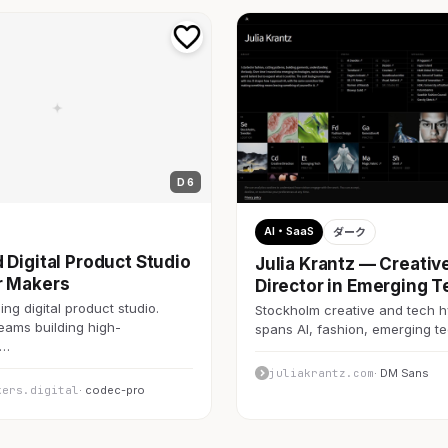
D 6
AI・SaaS
ダーク
 Digital Product Studio
Julia Krantz — Creativ
r Makers
Director in Emerging T
ng digital product studio.
Stockholm creative and tech h
teams building high-
spans AI, fashion, emerging 
c…
juliakrantz.com
· DM Sans
kers.digital
· codec-pro