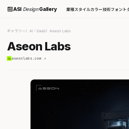
ASI
Design
Gallery
業種
スタイル
カラー
技術
フォント
ギャラリー
AI・SaaS
Aseon Labs
Aseon Labs
aseonlabs.com ↗