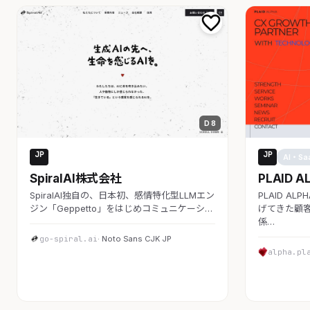
D 8
JP
JP
AI・SaaS
AI・Sa
SpiralAI株式会社
PLAID A
SpiralAI独自の、日本初、感情特化型LLMエン
PLAID A
ジン「Geppetto」をはじめコミュニケーシ…
げてきた顧客
係…
go-spiral.ai
· Noto Sans CJK JP
alpha.pl