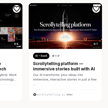
D 6
D 7
AI・SaaS
ダーク
e
Scrollytelling platform —
ech
immersive stories built with AI
ybrid. Work
Our AI transforms your ideas into
technology…
immersive, interactive stories in just a few
…
scrollytelling.ai
· Inter