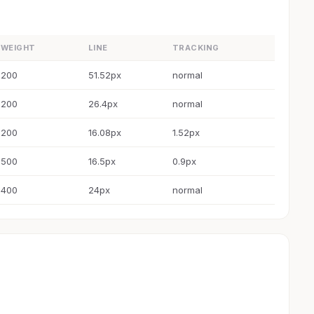
WEIGHT
LINE
TRACKING
200
51.52px
normal
200
26.4px
normal
200
16.08px
1.52px
500
16.5px
0.9px
400
24px
normal