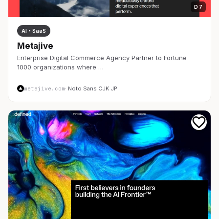
D 7
AI・SaaS
Metajive
Enterprise Digital Commerce Agency Partner to Fortune
1000 organizations where …
metajive.com
· Noto Sans CJK JP