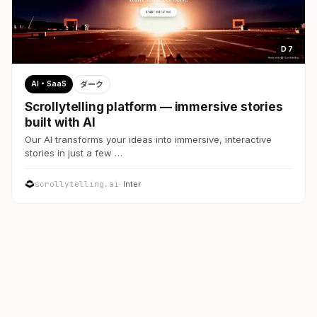
D 7
AI・SaaS
ダーク
Scrollytelling platform — immersive stories
built with AI
Our AI transforms your ideas into immersive, interactive
stories in just a few …
scrollytelling.ai
· Inter