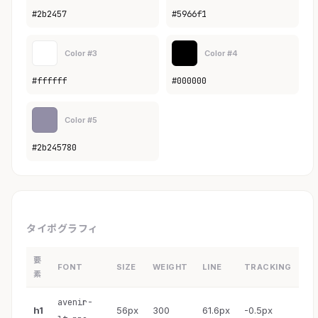
#2b2457
#5966f1
Color #3
Color #4
#ffffff
#000000
Color #5
#2b245780
タイポグラフィ
要
FONT
SIZE
WEIGHT
LINE
TRACKING
素
avenir-
h1
56px
300
61.6px
-0.5px