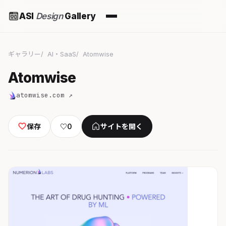
ASI
Design
Gallery
ギャラリー
AI・SaaS
Atomwise
Atomwise
atomwise.com ↗
保存
♡
0
サイトを開く