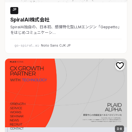
JP
AI・SaaS
SpiralAI株式会社
SpiralAI独自の、日本初、感情特化型LLMエンジン「Geppetto」
をはじめコミュニケーシ…
go-spiral.ai
· Noto Sans CJK JP
D 8