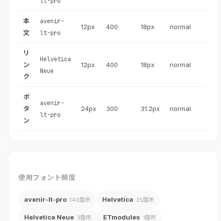
lt-pro
本
avenir-
12px
400
18px
normal
文
lt-pro
リ
Helvetica
ン
12px
400
18px
normal
Neue
ク
ボ
avenir-
タ
24px
300
31.2px
normal
lt-pro
ン
使用フォント頻度
avenir-lt-pro
Helvetica
140箇所
25箇所
Helvetica Neue
ETmodules
3箇所
1箇所