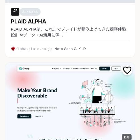
JP
AI・SaaS
PLAID ALPHA
PLAID ALPHAは、これまでプレイドが積み上げてきた顧客体験
設計やデータ・AI活用に係…
alpha.plaid.co.jp
· Noto Sans CJK JP
D 8