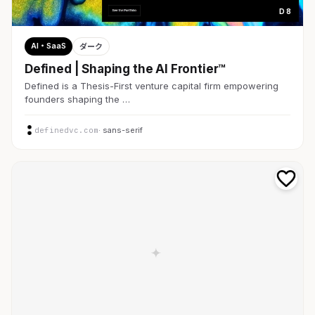
D 8
AI・SaaS
ダーク
Defined | Shaping the AI Frontier™
Defined is a Thesis-First venture capital firm empowering
founders shaping the …
definedvc.com
· sans-serif