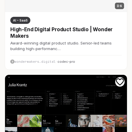
D 6
AI・SaaS
High-End Digital Product Studio | Wonder
Makers
Award-winning digital product studio. Senior-led teams
building high-performanc…
wondermakers.digital
· codec-pro