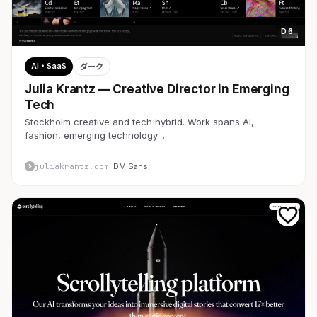
D 6
AI・SaaS
ダーク
Julia Krantz — Creative Director in Emerging
Tech
Stockholm creative and tech hybrid. Work spans AI,
fashion, emerging technology…
juliakrantz.com
· DM Sans