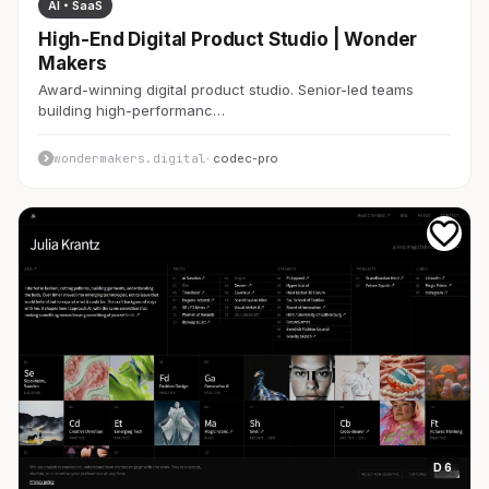
AI・SaaS
High-End Digital Product Studio | Wonder
Makers
Award-winning digital product studio. Senior-led teams
building high-performanc…
wondermakers.digital
· codec-pro
D 6