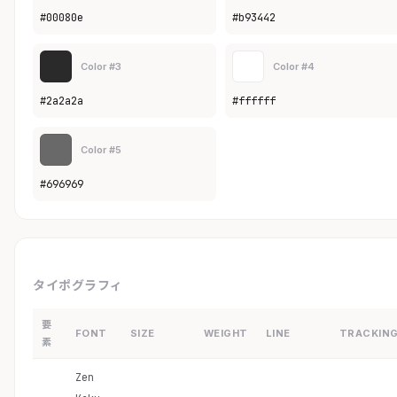
#00080e
#b93442
Color #3
Color #4
#2a2a2a
#ffffff
Color #5
#696969
タイポグラフィ
要
FONT
SIZE
WEIGHT
LINE
TRACKIN
素
Zen