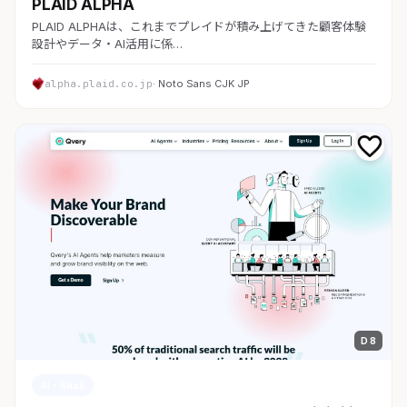
PLAID ALPHA
PLAID ALPHAは、これまでプレイドが積み上げてきた顧客体験
設計やデータ・AI活用に係…
alpha.plaid.co.jp
· Noto Sans CJK JP
D 8
AI・SaaS