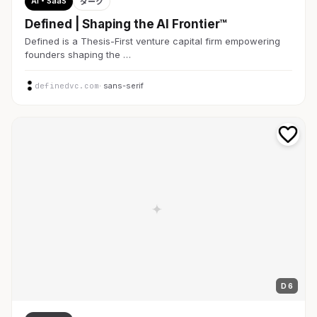
AI・SaaS
ダーク
Defined | Shaping the AI Frontier™
Defined is a Thesis-First venture capital firm empowering
founders shaping the …
definedvc.com
· sans-serif
D 6