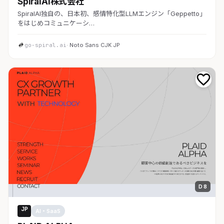
SpiralAI株式会社
SpiralAI独自の、日本初、感情特化型LLMエンジン「Geppetto」
をはじめコミュニケーシ…
go-spiral.ai
· Noto Sans CJK JP
D 8
JP
AI・SaaS