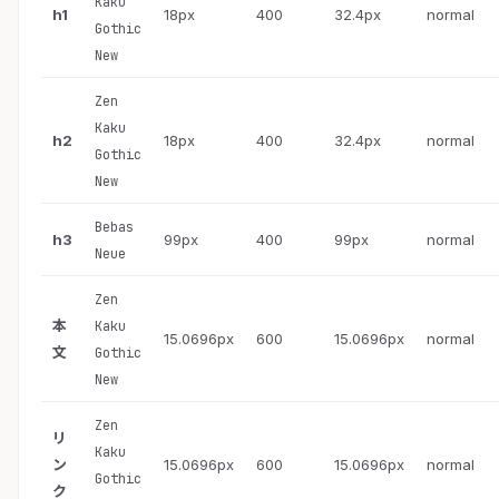
Kaku
h1
18px
400
32.4px
normal
Gothic
New
Zen
Kaku
h2
18px
400
32.4px
normal
Gothic
New
Bebas
h3
99px
400
99px
normal
Neue
Zen
本
Kaku
15.0696px
600
15.0696px
normal
文
Gothic
New
Zen
リ
Kaku
ン
15.0696px
600
15.0696px
normal
Gothic
ク