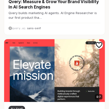
Qvery: Measure & Grow Your Brand Visibility
In AI Search Engines
Qvery builds marketing AI agents. AI Engine Researcher is
our first product tha…
qvery.ai
· sans-serif
D 7
AI・SaaS