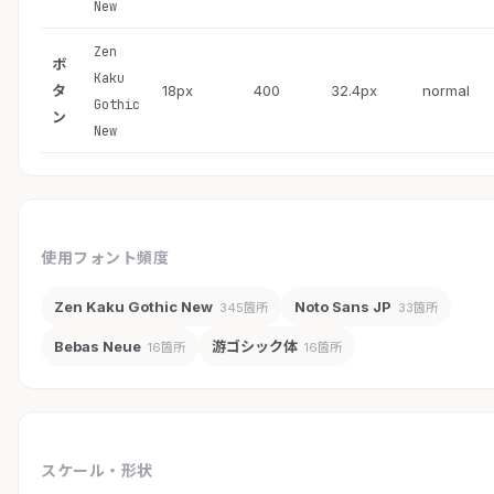
New
Zen
ボ
Kaku
タ
18px
400
32.4px
normal
Gothic
ン
New
使用フォント頻度
Zen Kaku Gothic New
Noto Sans JP
345箇所
33箇所
Bebas Neue
游ゴシック体
16箇所
16箇所
スケール・形状