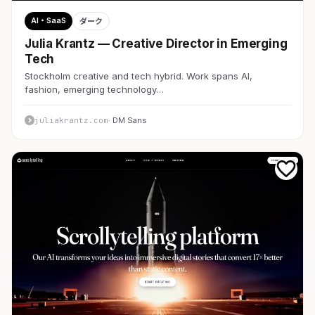
AI・SaaS
ダーク
Julia Krantz — Creative Director in Emerging
Tech
Stockholm creative and tech hybrid. Work spans AI,
fashion, emerging technology…
juliakrantz.com
· DM Sans