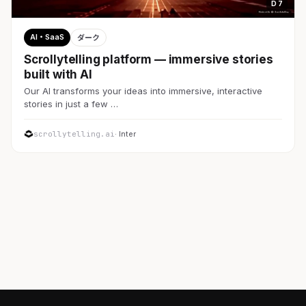
D 7
AI・SaaS
ダーク
Scrollytelling platform — immersive stories
built with AI
Our AI transforms your ideas into immersive, interactive
stories in just a few …
scrollytelling.ai
· Inter