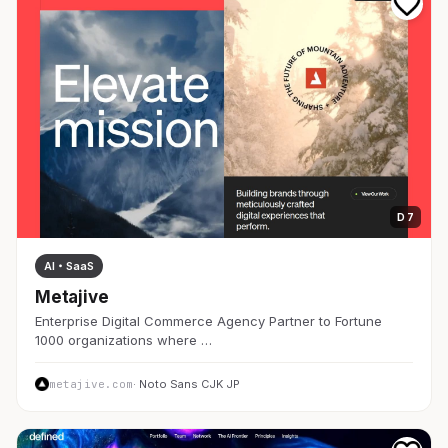
D 7
AI・SaaS
Metajive
Enterprise Digital Commerce Agency Partner to Fortune
1000 organizations where …
metajive.com
· Noto Sans CJK JP