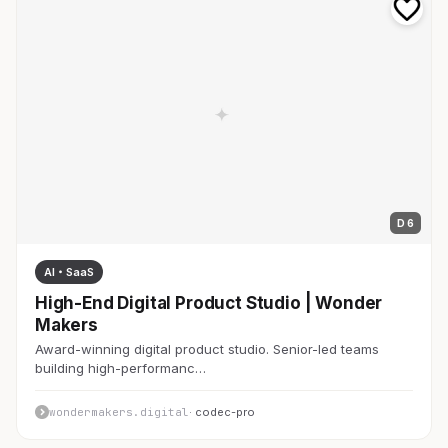
D 6
AI・SaaS
High-End Digital Product Studio | Wonder
Makers
Award-winning digital product studio. Senior-led teams
building high-performanc…
wondermakers.digital
· codec-pro