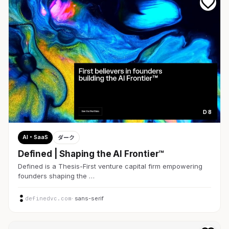
D 8
AI・SaaS
ダーク
Defined | Shaping the AI Frontier™
Defined is a Thesis-First venture capital firm empowering
founders shaping the …
definedvc.com
· sans-serif