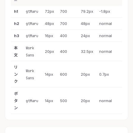
h1
72px
700
79.2px
-1.8px
gtMaru
h2
48px
700
48px
normal
gtMaru
h3
16px
400
24px
normal
gtMaru
本
Work
20px
400
32.5px
normal
文
Sans
リ
Work
ン
14px
600
20px
0.7px
Sans
ク
ボ
タ
14px
500
20px
normal
gtMaru
ン