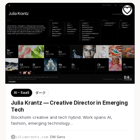
D 6
AI・SaaS
ダーク
Julia Krantz — Creative Director in Emerging
Tech
Stockholm creative and tech hybrid. Work spans AI,
fashion, emerging technology…
juliakrantz.com
· DM Sans