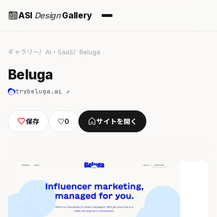
ASI
Design
Gallery
ギャラリー
AI・SaaS
Beluga
Beluga
trybeluga.ai ↗
保存
♡
0
サイトを開く