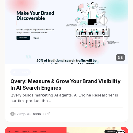
D 8
AI・SaaS
Qvery: Measure & Grow Your Brand Visibility
In AI Search Engines
Qvery builds marketing AI agents. AI Engine Researcher is
our first product tha…
qvery.ai
· sans-serif