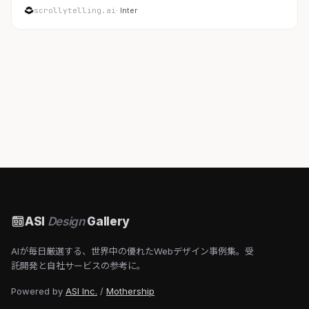
scrollytelling.ai
· Inter
ASI
Design
Gallery
AIが毎日厳選する、世界中の優れたWebデザイン事例集。受
託開発と自社サービスの参考に。
Powered by
ASI Inc.
/
Mothership