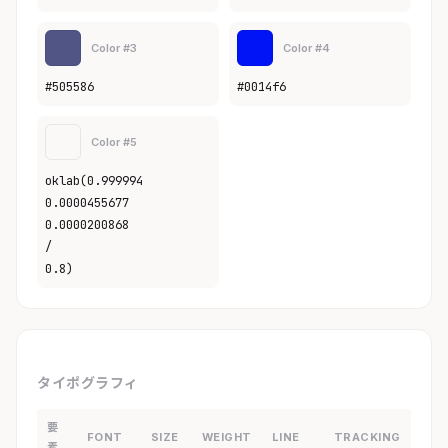
Color #3
Color #4
#505586
#0014f6
Color #5
oklab(0.999994
0.0000455677
0.0000200868
/
0.8)
タイポグラフィ
要
FONT
SIZE
WEIGHT
LINE
TRACKING
素