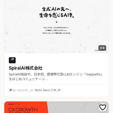
D 8
JP
AI・SaaS
SpiralAI株式会社
SpiralAI独自の、日本初、感情特化型LLMエンジン「Geppetto」
をはじめコミュニケーシ…
go-spiral.ai
· Noto Sans CJK JP