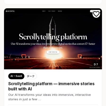
D 7
AI・SaaS
ダーク
Scrollytelling platform — immersive stories
built with AI
Our AI transforms your ideas into immersive, interactive
stories in just a few …