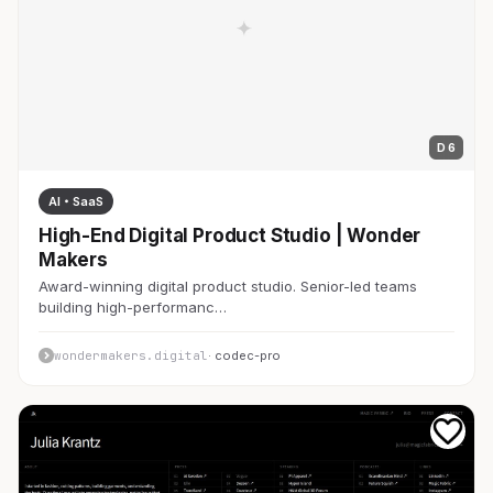
D 6
AI・SaaS
High-End Digital Product Studio | Wonder
Makers
Award-winning digital product studio. Senior-led teams
building high-performanc…
wondermakers.digital
· codec-pro