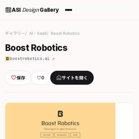
ASI
Design
Gallery
ギャラリー
AI・SaaS
Boost Robotics
Boost Robotics
boostrobotics.ai ↗
保存
♡
0
サイトを開く