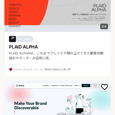
D 8
JP
AI・SaaS
PLAID ALPHA
PLAID ALPHAは、これまでプレイドが積み上げてきた顧客体験
設計やデータ・AI活用に係…
alpha.plaid.co.jp
· Noto Sans CJK JP