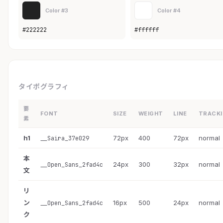
Color #3
Color #4
#222222
#ffffff
タイポグラフィ
要
FONT
SIZE
WEIGHT
LINE
TRACK
素
h1
72px
400
72px
normal
__Saira_37e029
本
24px
300
32px
normal
__Open_Sans_2fad4c
文
リ
ン
16px
500
24px
normal
__Open_Sans_2fad4c
ク