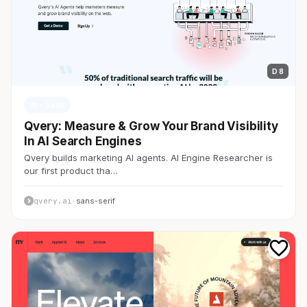
D 8
AI・SaaS
Qvery: Measure & Grow Your Brand Visibility
In AI Search Engines
Qvery builds marketing AI agents. AI Engine Researcher is
our first product tha…
qvery.ai
· sans-serif