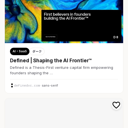
D 8
AI・SaaS
ダーク
Defined | Shaping the AI Frontier™
Defined is a Thesis-First venture capital firm empowering
founders shaping the …
definedvc.com
· sans-serif