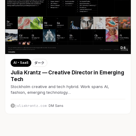
D 6
AI・SaaS
ダーク
Julia Krantz — Creative Director in Emerging
Tech
Stockholm creative and tech hybrid. Work spans AI,
fashion, emerging technology…
juliakrantz.com
· DM Sans