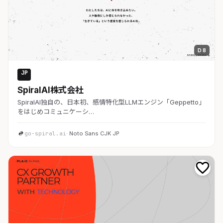
D 8
JP
AI・SaaS
SpiralAI株式会社
SpiralAI独自の、日本初、感情特化型LLMエンジン「Geppetto」
をはじめコミュニケーシ…
go-spiral.ai
· Noto Sans CJK JP