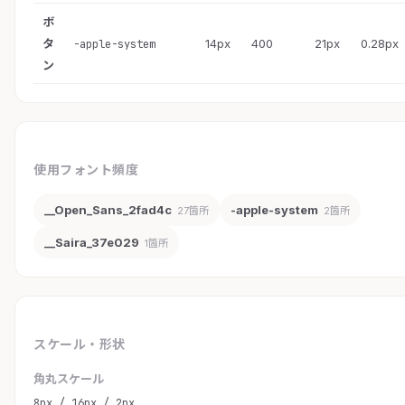
ボ
タ
14px
400
21px
0.28px
-apple-system
ン
使用フォント頻度
__Open_Sans_2fad4c
-apple-system
27箇所
2箇所
__Saira_37e029
1箇所
スケール・形状
角丸スケール
8px / 16px / 2px