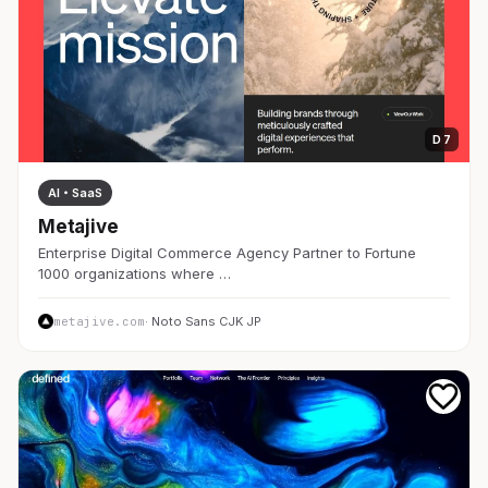
D 7
AI・SaaS
Metajive
Enterprise Digital Commerce Agency Partner to Fortune
1000 organizations where …
metajive.com
· Noto Sans CJK JP