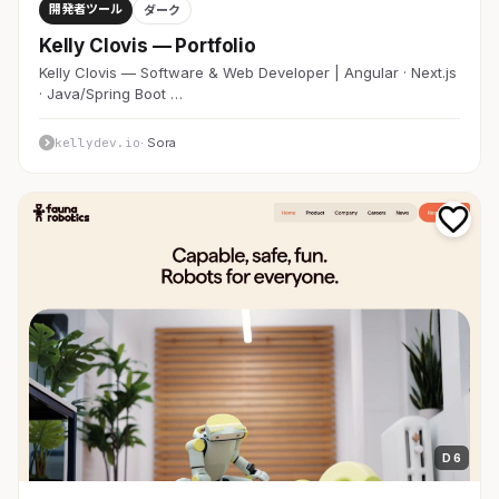
開発者ツール
ダーク
Kelly Clovis — Portfolio
Kelly Clovis — Software & Web Developer | Angular · Next.js
· Java/Spring Boot …
kellydev.io
· Sora
D 6