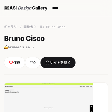
ASI
Design
Gallery
ギャラリー
開発者ツール
Bruno Cisco
Bruno Cisco
brunocis.co ↗
保存
♡
0
サイトを開く