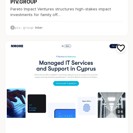
PIV.GROUP
Pareto Impact Ventures structures high-stakes impact
investments for family off…
piv.group
· Inter
D 6
開発者ツール