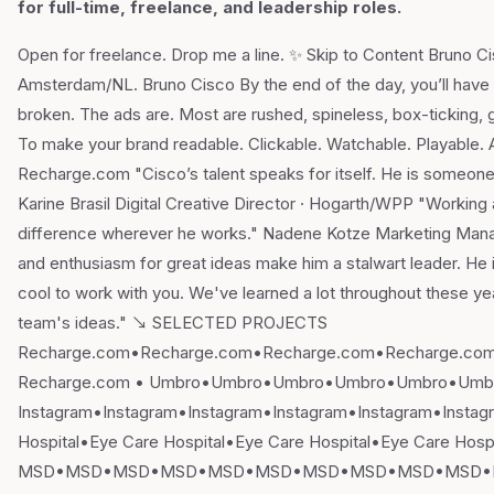
for full-time, freelance, and leadership roles.
Open for freelance. Drop me a line. ✨ Skip to Content Bruno 
Amsterdam/NL. Bruno Cisco By the end of the day, you’ll have 
broken. The ads are. Most are rushed, spineless, box-ticking, g
To make your brand readable. Clickable. Watchable. Playable
Recharge.com "Cisco’s talent speaks for itself. He is someone 
Karine Brasil Digital Creative Director · Hogarth/WPP "Working 
difference wherever he works." Nadene Kotze Marketing Manag
and enthusiasm for great ideas make him a stalwart leader. He i
cool to work with you. We've learned a lot throughout these y
team's ideas." ↘︎ SELECTED PROJECTS
Recharge.com•Recharge.com•Recharge.com•Recharge.co
Recharge.com • Umbro•Umbro•Umbro•Umbro•Umbro•Umb
Instagram•Instagram•Instagram•Instagram•Instagram•Instag
Hospital•Eye Care Hospital•Eye Care Hospital•Eye Care Hospi
MSD•MSD•MSD•MSD•MSD•MSD•MSD•MSD•MSD•MSD•MS