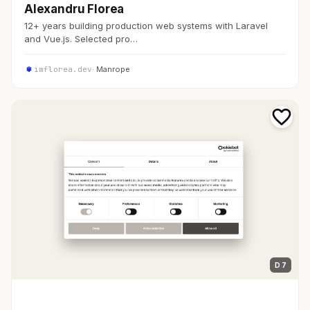
Alexandru Florea
12+ years building production web systems with Laravel
and Vue.js. Selected pro…
imflorea.dev
· Manrope
D 7
開発者ツール