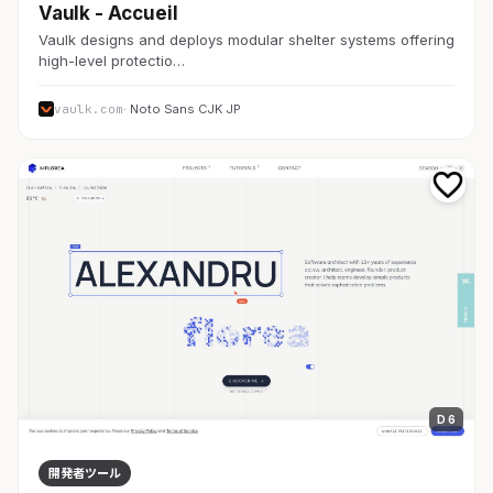
Vaulk - Accueil
Vaulk designs and deploys modular shelter systems offering
high-level protectio…
vaulk.com
· Noto Sans CJK JP
D 6
開発者ツール