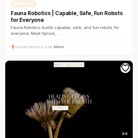
開発者ツール
Fauna Robotics | Capable, Safe, Fun Robots
for Everyone
Fauna Robotics builds capable, safe, and fun robots for
everyone. Meet Sprout, …
faunarobotics.com
· Matter
D 6