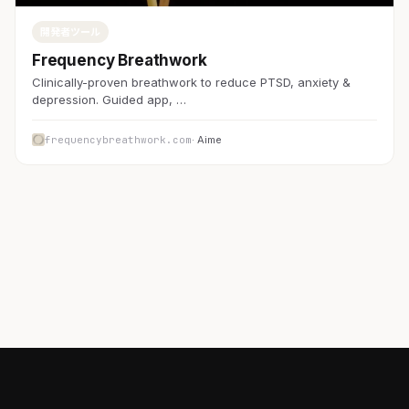
開発者ツール
Frequency Breathwork
Clinically-proven breathwork to reduce PTSD, anxiety &
depression. Guided app, …
frequencybreathwork.com
· Aime