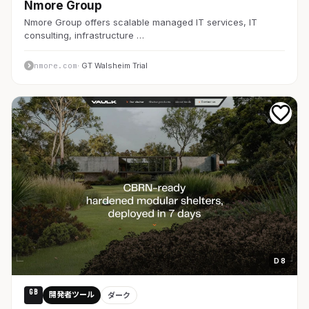
Nmore Group
Nmore Group offers scalable managed IT services, IT
consulting, infrastructure …
nmore.com
· GT Walsheim Trial
D 8
GB
開発者ツール
ダーク