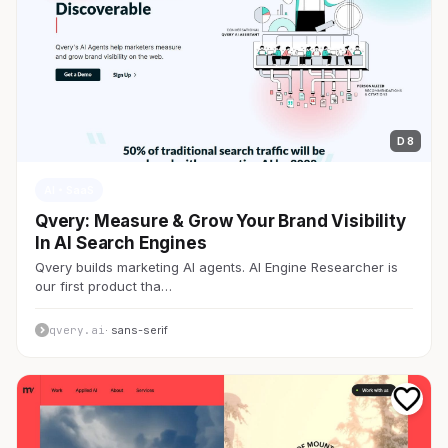
D 8
AI・SaaS
Qvery: Measure & Grow Your Brand Visibility
In AI Search Engines
Qvery builds marketing AI agents. AI Engine Researcher is
our first product tha…
qvery.ai
· sans-serif