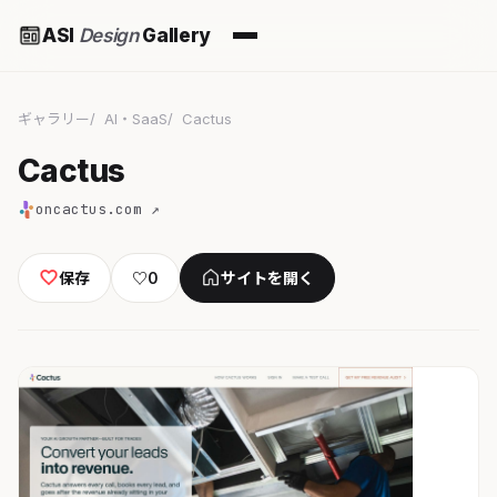
ASI
Design
Gallery
ギャラリー
AI・SaaS
Cactus
Cactus
oncactus.com ↗
保存
♡
0
サイトを開く