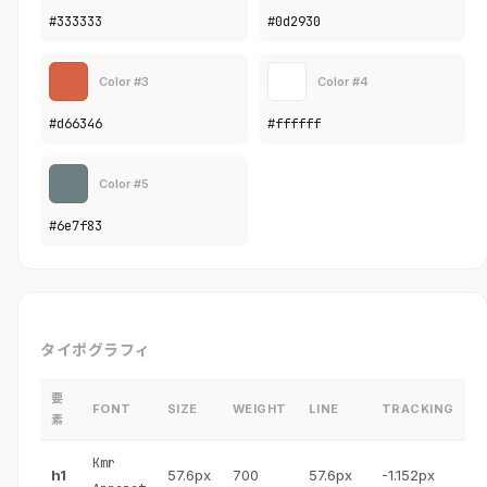
#333333
#0d2930
Color #3
Color #4
#d66346
#ffffff
Color #5
#6e7f83
タイポグラフィ
要
FONT
SIZE
WEIGHT
LINE
TRACKING
素
Kmr
h1
57.6px
700
57.6px
-1.152px