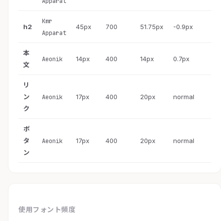
Apparat
Kmr
h2
45px
700
51.75px
-0.9px
Apparat
本
14px
400
14px
0.7px
Aeonik
文
リ
ン
17px
400
20px
normal
Aeonik
ク
ボ
タ
17px
400
20px
normal
Aeonik
ン
使用フォント頻度