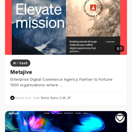
D 7
AI・SaaS
Metajive
Enterprise Digital Commerce Agency Partner to Fortune
1000 organizations where …
metajive.com
· Noto Sans CJK JP