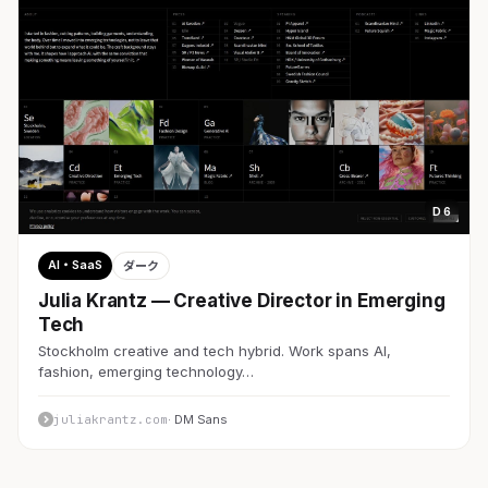
D 6
AI・SaaS
ダーク
Julia Krantz — Creative Director in Emerging
Tech
Stockholm creative and tech hybrid. Work spans AI,
fashion, emerging technology…
juliakrantz.com
· DM Sans