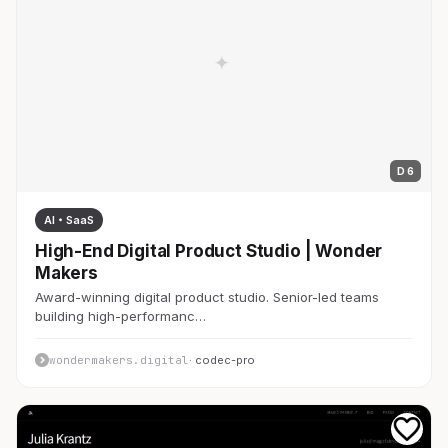
D 6
AI・SaaS
High-End Digital Product Studio | Wonder
Makers
Award-winning digital product studio. Senior-led teams
building high-performanc…
wondermakers.digital
· codec-pro