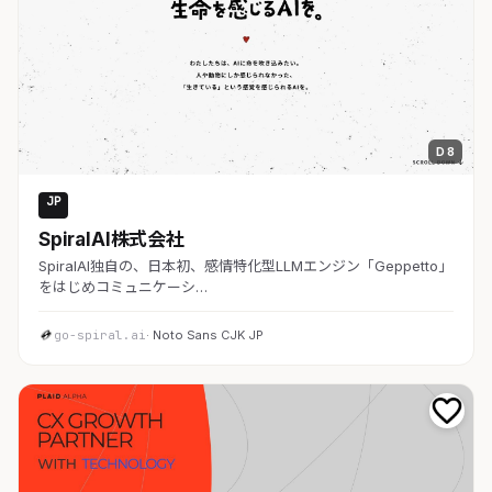
D 8
JP
AI・SaaS
SpiralAI株式会社
SpiralAI独自の、日本初、感情特化型LLMエンジン「Geppetto」
をはじめコミュニケーシ…
go-spiral.ai
· Noto Sans CJK JP