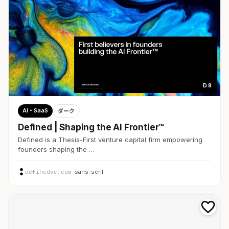
D 8
AI・SaaS
ダーク
Defined | Shaping the AI Frontier™
Defined is a Thesis-First venture capital firm empowering
founders shaping the …
definedvc.com
· sans-serif