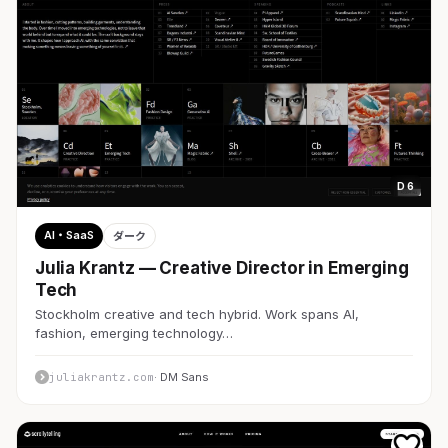
D 6
AI・SaaS
ダーク
Julia Krantz — Creative Director in Emerging
Tech
Stockholm creative and tech hybrid. Work spans AI,
fashion, emerging technology…
juliakrantz.com
· DM Sans