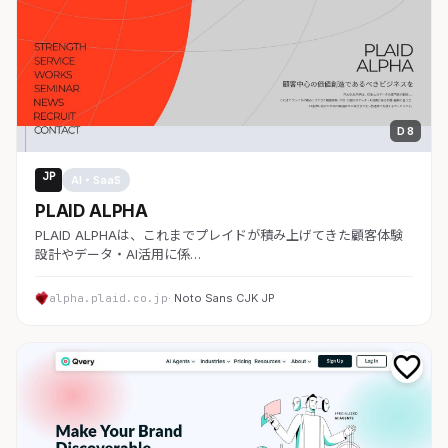
D 8
JP
AI・SaaS
PLAID ALPHA
PLAID ALPHAは、これまでプレイドが積み上げてきた顧客体験
設計やデータ・AI活用に係…
alpha.plaid.co.jp
· Noto Sans CJK JP