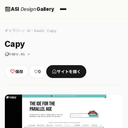
ASI
Design
Gallery
ギャラリー
AI・SaaS
Capy
Capy
capy.ai ↗
保存
♡
0
サイトを開く