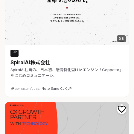
D 8
JP
AI・SaaS
SpiralAI株式会社
SpiralAI独自の、日本初、感情特化型LLMエンジン「Geppetto」
をはじめコミュニケーシ…
go-spiral.ai
· Noto Sans CJK JP