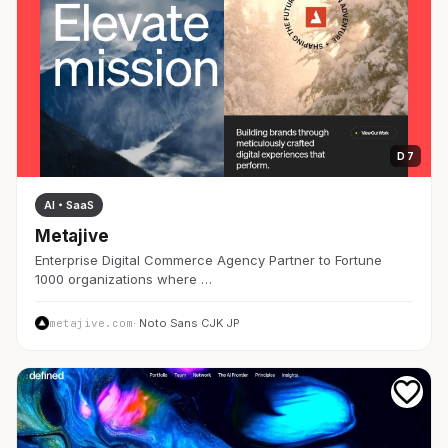
D 7
AI・SaaS
Metajive
Enterprise Digital Commerce Agency Partner to Fortune
1000 organizations where …
metajive.com
· Noto Sans CJK JP