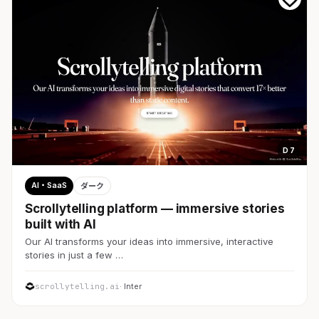
D 7
AI・SaaS
ダーク
Scrollytelling platform — immersive stories
built with AI
Our AI transforms your ideas into immersive, interactive
stories in just a few …
scrollytelling.ai
· Inter