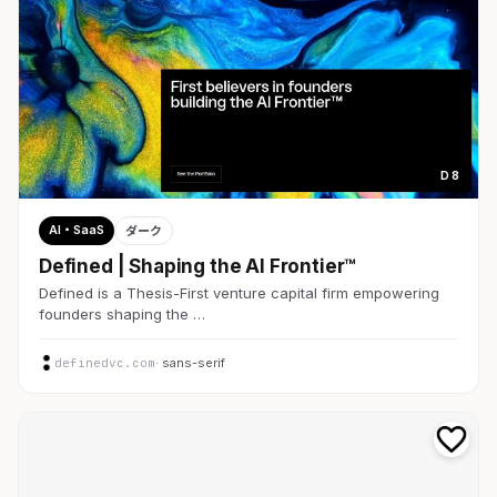
D 8
AI・SaaS
ダーク
Defined | Shaping the AI Frontier™
Defined is a Thesis-First venture capital firm empowering
founders shaping the …
definedvc.com
· sans-serif