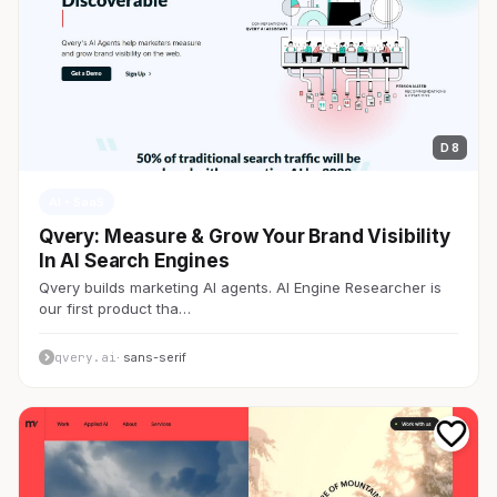
D 8
AI・SaaS
Qvery: Measure & Grow Your Brand Visibility
In AI Search Engines
Qvery builds marketing AI agents. AI Engine Researcher is
our first product tha…
qvery.ai
· sans-serif