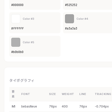
#000000
#525252
Color #3
Color #4
#ffffff
#a3a3a3
Color #5
#b0b0b0
タイポグラフィ
要
FONT
SIZE
WEIGHT
LINE
TRACKING
素
h1
76px
400
76px
-0.704px
bebasNeue