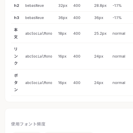
h2
32px
400
28.8px
-1.1%
bebasNeue
h3
36px
400
36px
-1.1%
bebasNeue
本
18px
400
25.2px
normal
abcSocialMono
文
リ
ン
16px
400
24px
normal
abcSocialMono
ク
ボ
タ
16px
400
24px
normal
abcSocialMono
ン
使用フォント頻度