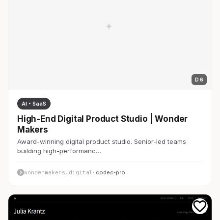
D 6
AI・SaaS
High-End Digital Product Studio | Wonder
Makers
Award-winning digital product studio. Senior-led teams
building high-performanc…
wondermakers.digital
· codec-pro