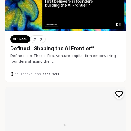
D 8
AI・SaaS
ダーク
Defined | Shaping the AI Frontier™
Defined is a Thesis-First venture capital firm empowering
founders shaping the …
definedvc.com
· sans-serif