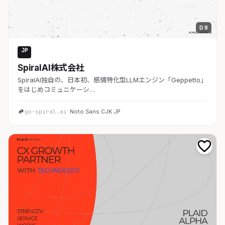
D 8
JP
AI・SaaS
SpiralAI株式会社
SpiralAI独自の、日本初、感情特化型LLMエンジン「Geppetto」
をはじめコミュニケーシ…
go-spiral.ai
· Noto Sans CJK JP