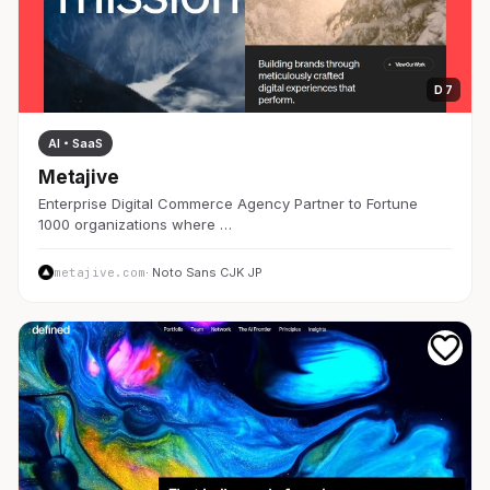
D 7
AI・SaaS
Metajive
Enterprise Digital Commerce Agency Partner to Fortune
1000 organizations where …
metajive.com
· Noto Sans CJK JP