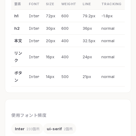
要素
FONT
SIZE
WEIGHT
LINE
TRACKING
h1
72px
600
79.2px
-1.8px
Inter
h2
30px
600
36px
normal
Inter
本文
20px
400
32.5px
normal
Inter
リン
16px
400
24px
normal
Inter
ク
ボタ
14px
500
21px
normal
Inter
ン
使用フォント頻度
Inter
ui-serif
233箇所
2箇所