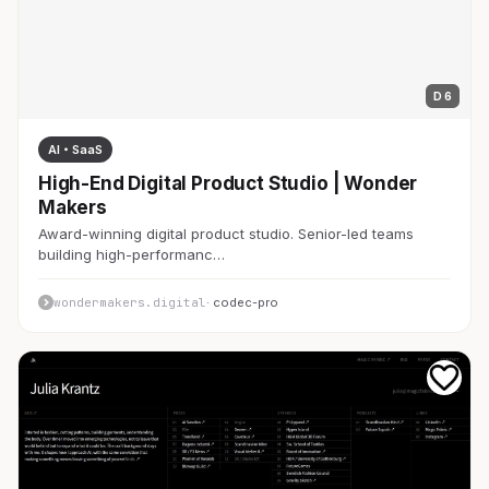
D 6
AI・SaaS
High-End Digital Product Studio | Wonder
Makers
Award-winning digital product studio. Senior-led teams
building high-performanc…
wondermakers.digital
· codec-pro