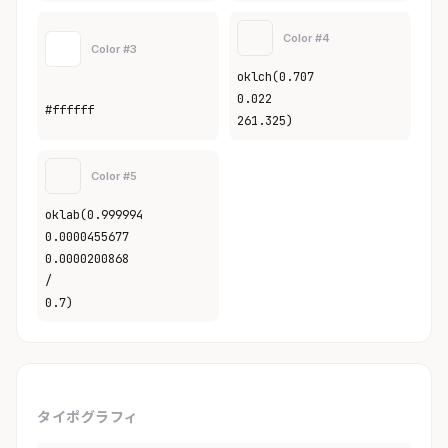
Color #4
Color #3
oklch(0.707
0.022
#ffffff
261.325)
Color #5
oklab(0.999994
0.0000455677
0.0000200868
/
0.7)
タイポグラフィ