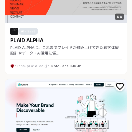
D 8
JP
AI・SaaS
PLAID ALPHA
PLAID ALPHAは、これまでプレイドが積み上げてきた顧客体験
設計やデータ・AI活用に係…
alpha.plaid.co.jp
· Noto Sans CJK JP