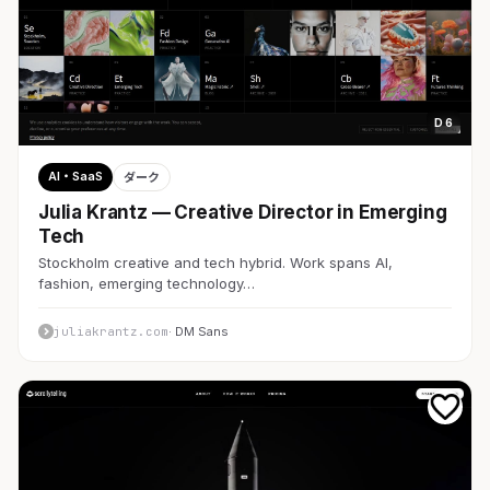
D 6
AI・SaaS
ダーク
Julia Krantz — Creative Director in Emerging
Tech
Stockholm creative and tech hybrid. Work spans AI,
fashion, emerging technology…
juliakrantz.com
· DM Sans