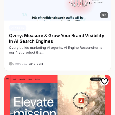
D 8
AI・SaaS
Qvery: Measure & Grow Your Brand Visibility
In AI Search Engines
Qvery builds marketing AI agents. AI Engine Researcher is
our first product tha…
qvery.ai
· sans-serif