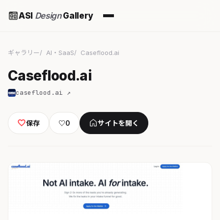
ASI
Design
Gallery
ギャラリー
AI・SaaS
Caseflood.ai
Caseflood.ai
caseflood.ai ↗
保存
♡
0
サイトを開く