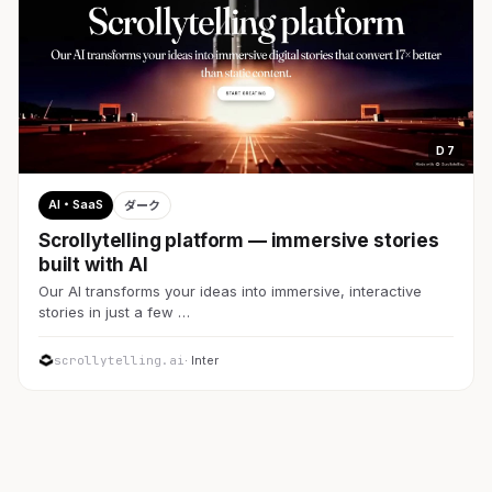
D 7
AI・SaaS
ダーク
Scrollytelling platform — immersive stories
built with AI
Our AI transforms your ideas into immersive, interactive
stories in just a few …
scrollytelling.ai
· Inter