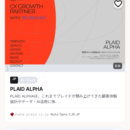
D 8
JP
AI・SaaS
PLAID ALPHA
PLAID ALPHAは、これまでプレイドが積み上げてきた顧客体験
設計やデータ・AI活用に係…
alpha.plaid.co.jp
· Noto Sans CJK JP