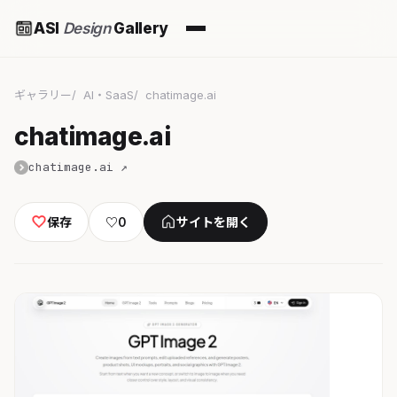
ASI
Design
Gallery
ギャラリー
AI・SaaS
chatimage.ai
chatimage.ai
chatimage.ai ↗
保存
♡
0
サイトを開く