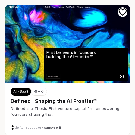
D 8
AI・SaaS
ダーク
Defined | Shaping the AI Frontier™
Defined is a Thesis-First venture capital firm empowering
founders shaping the …
definedvc.com
· sans-serif