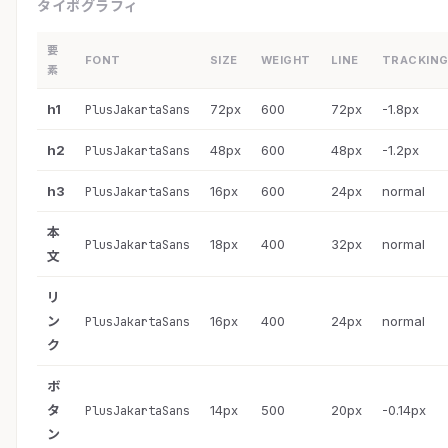
タイポグラフィ
要
FONT
SIZE
WEIGHT
LINE
TRACKIN
素
h1
72px
600
72px
-1.8px
PlusJakartaSans
h2
48px
600
48px
-1.2px
PlusJakartaSans
h3
16px
600
24px
normal
PlusJakartaSans
本
18px
400
32px
normal
PlusJakartaSans
文
リ
ン
16px
400
24px
normal
PlusJakartaSans
ク
ボ
タ
14px
500
20px
-0.14px
PlusJakartaSans
ン