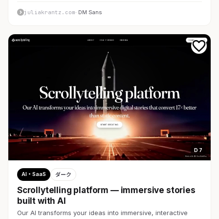
juliakrantz.com
· DM Sans
D 7
AI・SaaS
ダーク
Scrollytelling platform — immersive stories
built with AI
Our AI transforms your ideas into immersive, interactive