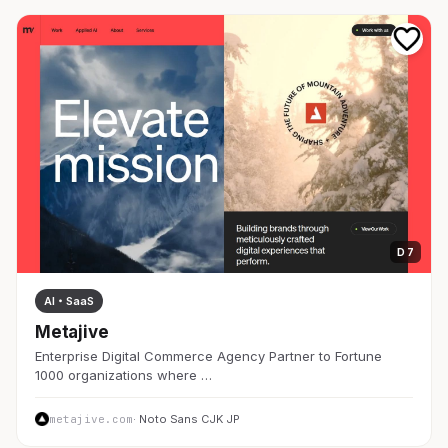
D 7
AI・SaaS
Metajive
Enterprise Digital Commerce Agency Partner to Fortune
1000 organizations where …
metajive.com
· Noto Sans CJK JP