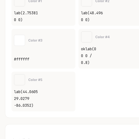
Color #1
Color #2
lab(2.75381
lab(48.496
0 0)
0 0)
Color #4
Color #3
oklab(0
0 0 /
#ffffff
0.8)
Color #5
lab(44.0605
29.0279
-86.0352)