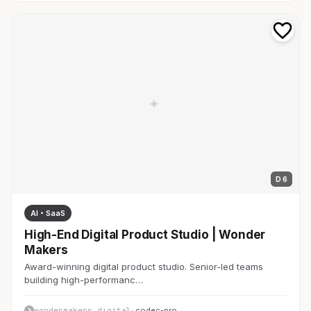
D 6
AI・SaaS
High-End Digital Product Studio | Wonder
Makers
Award-winning digital product studio. Senior-led teams
building high-performanc…
wondermakers.digital
· codec-pro