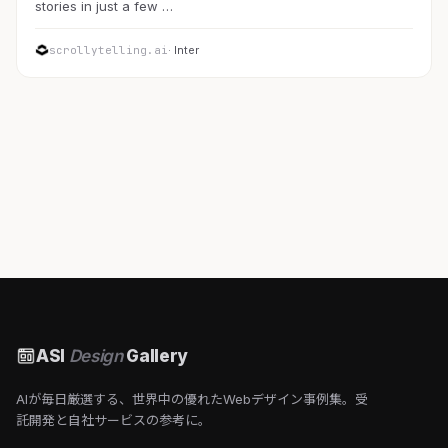
stories in just a few …
scrollytelling.ai
· Inter
ASI
Design
Gallery
AIが毎日厳選する、世界中の優れたWebデザイン事例集。受
託開発と自社サービスの参考に。