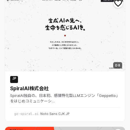
D 8
JP
AI・SaaS
SpiralAI株式会社
SpiralAI独自の、日本初、感情特化型LLMエンジン「Geppetto」
をはじめコミュニケーシ…
go-spiral.ai
· Noto Sans CJK JP