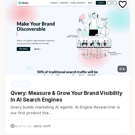
D 8
AI・SaaS
Qvery: Measure & Grow Your Brand Visibility
In AI Search Engines
Qvery builds marketing AI agents. AI Engine Researcher is
our first product tha…
qvery.ai
· sans-serif