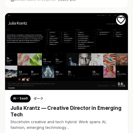
D 6
AI・SaaS
ダーク
Julia Krantz — Creative Director in Emerging
Tech
Stockholm creative and tech hybrid. Work spans AI,
fashion, emerging technology…