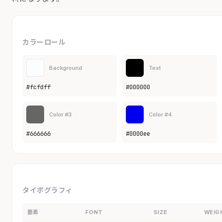
カラーロール
Background
Text
#fcfdff
#000000
Color #3
Color #4
#666666
#0000ee
タイポグラフィ
要素
FONT
SIZE
WEIG