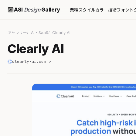
ASI
Design
Gallery
業種
スタイル
カラー
技術
フォント
ギャラリー
AI・SaaS
Clearly AI
Clearly AI
clearly-ai.com ↗