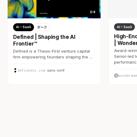
D 8
AI・SaaS
AI・SaaS
ダーク
High-End
Defined | Shaping the AI
| Wonde
Frontier™
Award-winni
Defined is a Thesis-First venture capital
Senior-led 
firm empowering founders shaping the …
performan
definedvc.com
· sans-serif
wonderma