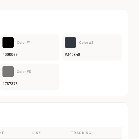
Color #1
Color #2
#000000
#343840
Color #5
#787878
HT
LINE
TRACKING