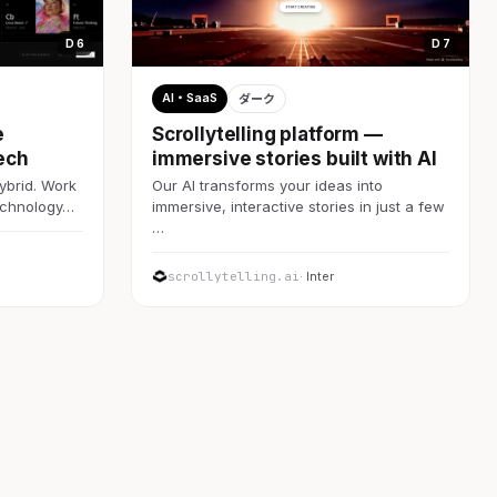
D 6
D 7
AI・SaaS
ダーク
e
Scrollytelling platform —
ech
immersive stories built with AI
ybrid. Work
Our AI transforms your ideas into
technology…
immersive, interactive stories in just a few
…
scrollytelling.ai
· Inter