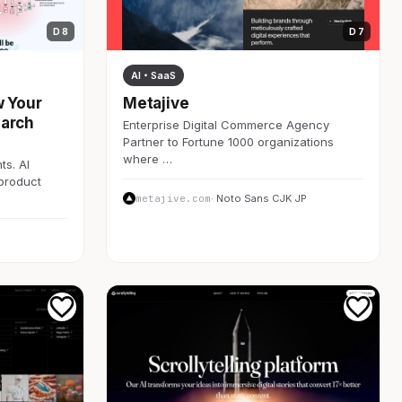
D 8
D 7
AI・SaaS
w Your
Metajive
earch
Enterprise Digital Commerce Agency
Partner to Fortune 1000 organizations
where …
ts. AI
 product
metajive.com
· Noto Sans CJK JP