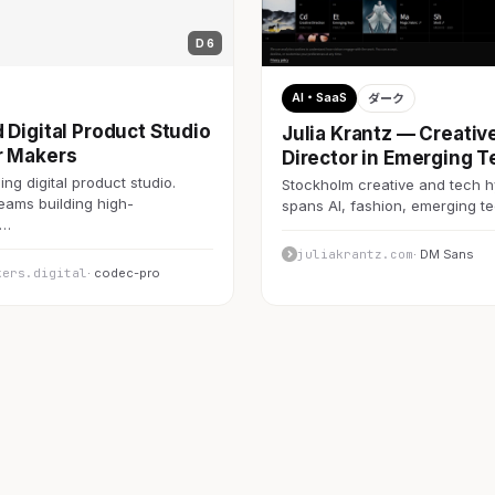
D 6
AI・SaaS
ダーク
 Digital Product Studio
Julia Krantz — Creativ
r Makers
Director in Emerging T
ng digital product studio.
Stockholm creative and tech h
teams building high-
spans AI, fashion, emerging 
c…
juliakrantz.com
· DM Sans
kers.digital
· codec-pro