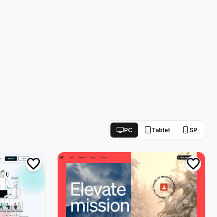
PC
Tablet
SP