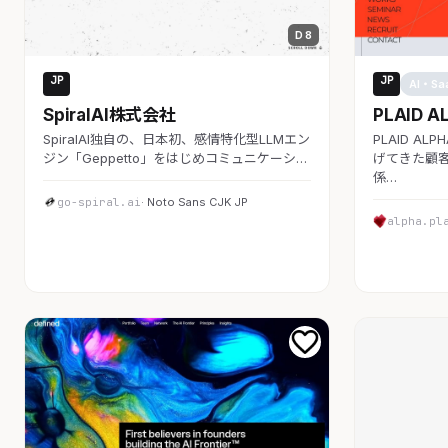
D 8
JP
JP
AI・SaaS
AI・Sa
SpiralAI株式会社
PLAID A
SpiralAI独自の、日本初、感情特化型LLMエン
PLAID A
ジン「Geppetto」をはじめコミュニケーシ…
げてきた顧客
係…
go-spiral.ai
· Noto Sans CJK JP
alpha.pl