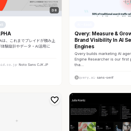
D 8
aS
AI・SaaS
LPHA
Qvery: Measure & Gro
Brand Visibility In AI S
LPHAは、これまでプレイドが積み上
Engines
体験設計やデータ・AI活用に
Qvery builds marketing AI agen
Engine Researcher is our first
tha…
aid.co.jp
· Noto Sans CJK JP
qvery.ai
· sans-serif