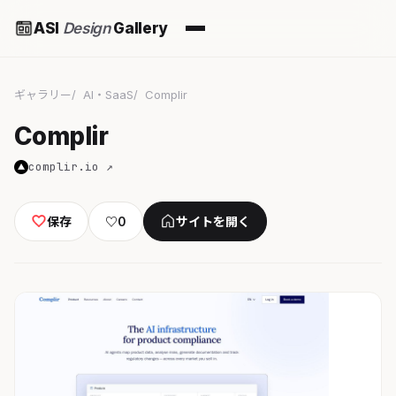
ASI
Design
Gallery
ギャラリー
AI・SaaS
Complir
Complir
complir.io ↗
保存
♡
0
サイトを開く