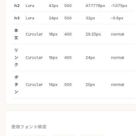
h2
43px
500
47.7778px
-1.075px
Lora
h3
24px
500
32px
-0.6px
Lora
本
18px
400
29.25px
normal
Circular
文
リ
ン
16px
400
24px
normal
Circular
ク
ボ
タ
14px
500
20px
normal
Circular
ン
使用フォント頻度