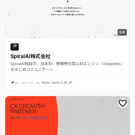
D 8
JP
AI・SaaS
SpiralAI株式会社
SpiralAI独自の、日本初、感情特化型LLMエンジン「Geppetto」
をはじめコミュニケーシ…
go-spiral.ai
· Noto Sans CJK JP