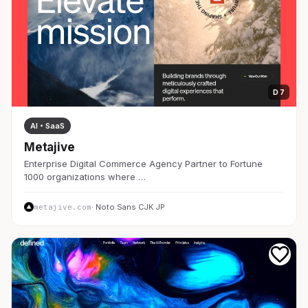
D 7
AI・SaaS
Metajive
Enterprise Digital Commerce Agency Partner to Fortune
1000 organizations where …
metajive.com
· Noto Sans CJK JP