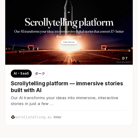
D 7
AI・SaaS
ダーク
Scrollytelling platform — immersive stories
built with AI
Our AI transforms your ideas into immersive, interactive
stories in just a few …
scrollytelling.ai
· Inter