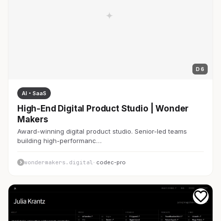
D 6
AI・SaaS
High-End Digital Product Studio | Wonder
Makers
Award-winning digital product studio. Senior-led teams
building high-performanc…
wondermakers.digital
· codec-pro