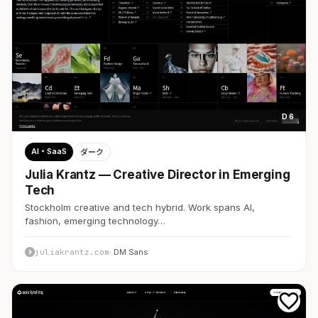
D 6
AI・SaaS
ダーク
Julia Krantz — Creative Director in Emerging
Tech
Stockholm creative and tech hybrid. Work spans AI,
fashion, emerging technology…
juliakrantz.com
· DM Sans