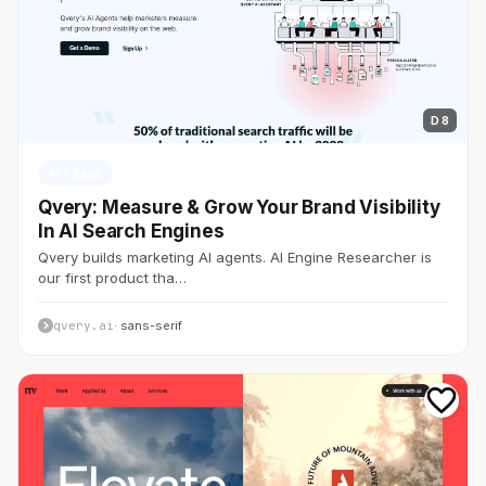
D 8
AI・SaaS
Qvery: Measure & Grow Your Brand Visibility
In AI Search Engines
Qvery builds marketing AI agents. AI Engine Researcher is
our first product tha…
qvery.ai
· sans-serif