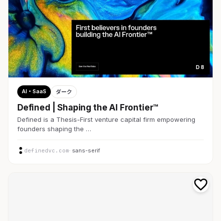
D 8
AI・SaaS
ダーク
Defined | Shaping the AI Frontier™
Defined is a Thesis-First venture capital firm empowering
founders shaping the …
definedvc.com
· sans-serif