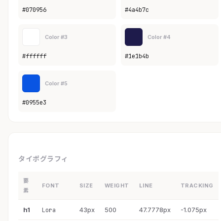
#070956
#4a4b7c
Color #3
Color #4
#ffffff
#1e1b4b
Color #5
#0955e3
タイポグラフィ
要
FONT
SIZE
WEIGHT
LINE
TRACKING
素
h1
43px
500
47.7778px
-1.075px
Lora