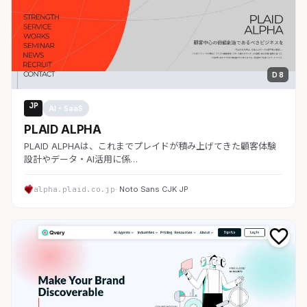
D 8
JP
AI・SaaS
PLAID ALPHA
PLAID ALPHAは、これまでプレイドが積み上げてきた顧客体験
設計やデータ・AI活用に係…
alpha.plaid.co.jp
· Noto Sans CJK JP