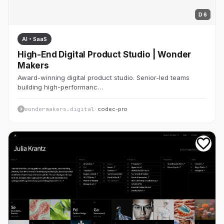
D 6
AI・SaaS
High-End Digital Product Studio | Wonder
Makers
Award-winning digital product studio. Senior-led teams
building high-performanc…
wondermakers.digital
· codec-pro