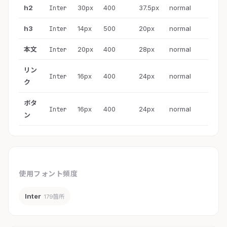
h2
30px
400
37.5px
normal
Inter
h3
14px
500
20px
normal
Inter
本文
20px
400
28px
normal
Inter
リン
16px
400
24px
normal
Inter
ク
ボタ
16px
400
24px
normal
Inter
ン
使用フォント頻度
Inter
179箇所