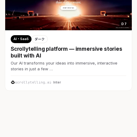
D 7
AI・SaaS
ダーク
Scrollytelling platform — immersive stories
built with AI
Our AI transforms your ideas into immersive, interactive
stories in just a few …
scrollytelling.ai
· Inter