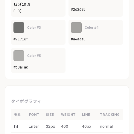
lab(18.8
#262625
0 0)
Color #3
Color #4
#71716f
#a4a3a0
Color #5
#b0afac
タイポグラフィ
要素
FONT
SIZE
WEIGHT
LINE
TRACKING
h1
32px
400
40px
normal
Inter