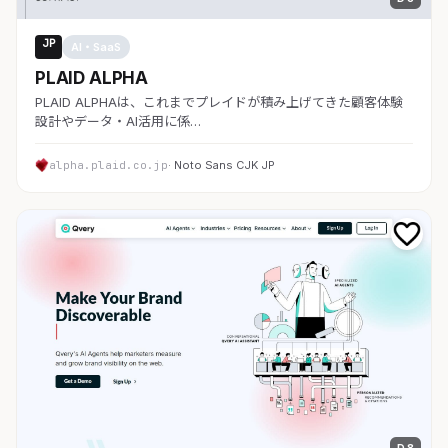
JP
AI・SaaS
PLAID ALPHA
PLAID ALPHAは、これまでプレイドが積み上げてきた顧客体験
設計やデータ・AI活用に係…
alpha.plaid.co.jp
· Noto Sans CJK JP
D 8