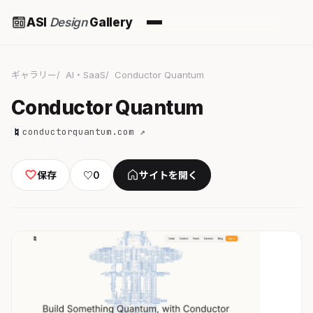
ASI
Design
Gallery
ギャラリー
AI・SaaS
Conductor Quantum
Conductor Quantum
conductorquantum.com ↗
保存
♡
0
サイトを開く