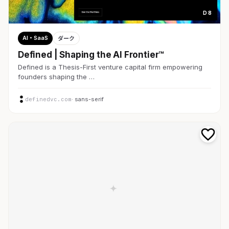
D 8
AI・SaaS
ダーク
Defined | Shaping the AI Frontier™
Defined is a Thesis-First venture capital firm empowering
founders shaping the …
definedvc.com
· sans-serif