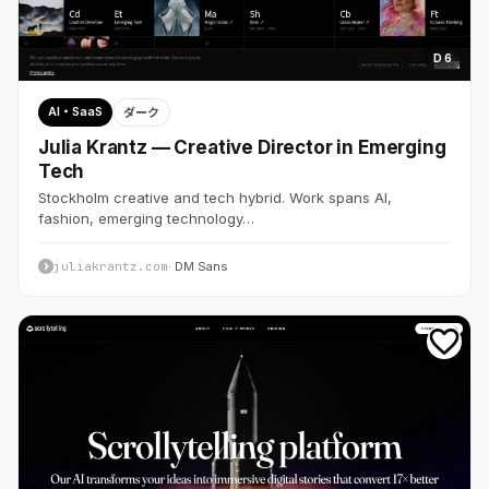
D 6
AI・SaaS
ダーク
Julia Krantz — Creative Director in Emerging
Tech
Stockholm creative and tech hybrid. Work spans AI,
fashion, emerging technology…
juliakrantz.com
· DM Sans