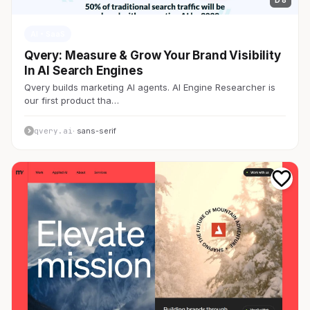
AI・SaaS
Qvery: Measure & Grow Your Brand Visibility
In AI Search Engines
Qvery builds marketing AI agents. AI Engine Researcher is
our first product tha…
qvery.ai
· sans-serif