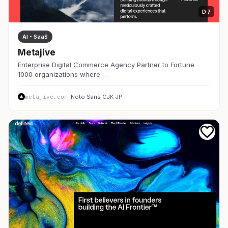
D 7
AI・SaaS
Metajive
Enterprise Digital Commerce Agency Partner to Fortune
1000 organizations where …
metajive.com
· Noto Sans CJK JP