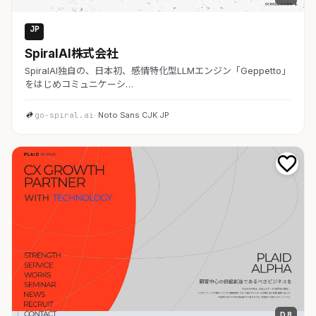
JP
AI・SaaS
SpiralAI株式会社
SpiralAI独自の、日本初、感情特化型LLMエンジン「Geppetto」
をはじめコミュニケーシ…
go-spiral.ai
· Noto Sans CJK JP
D 8