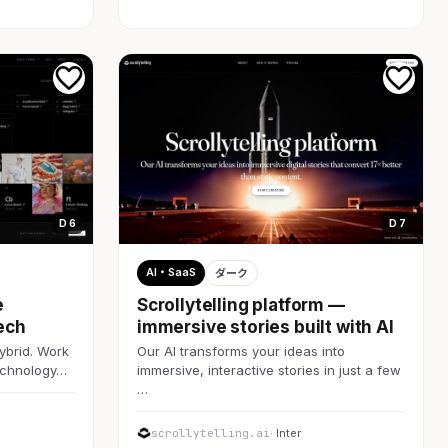
D 6
D 7
AI・SaaS
ダーク
e
Scrollytelling platform —
ech
immersive stories built with AI
ybrid. Work
Our AI transforms your ideas into
technology…
immersive, interactive stories in just a few
…
scrollytelling.ai
· Inter