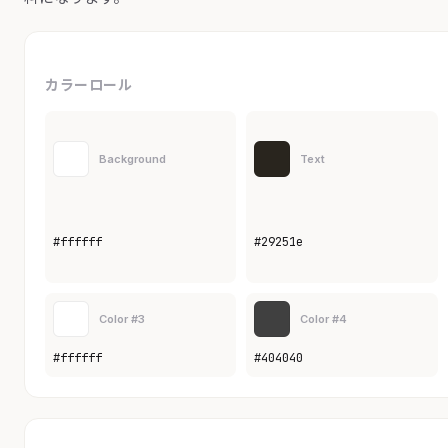
カラーロール
Background
Text
#ffffff
#29251e
Color #3
Color #4
#ffffff
#404040