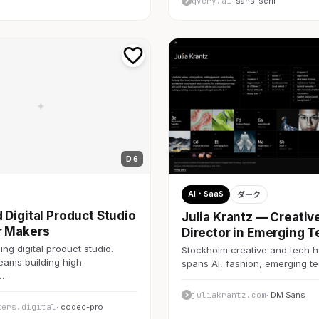
qvery.ai
· sans-serif
D 6
AI・SaaS
ダーク
 Digital Product Studio
Julia Krantz — Creativ
r Makers
Director in Emerging T
ng digital product studio.
Stockholm creative and tech h
teams building high-
spans AI, fashion, emerging 
c…
juliakrantz.com
· DM Sans
kers.digital
· codec-pro