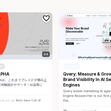
D 8
aS
AI・SaaS
LPHA
Qvery: Measure & Gro
Brand Visibility In AI S
LPHAは、これまでプレイドが積み上
Engines
体験設計やデータ・AI活用に
Qvery builds marketing AI agen
Engine Researcher is our first
tha…
aid.co.jp
· Noto Sans CJK JP