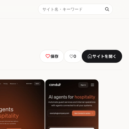
保存
♡
0
サイトを開く