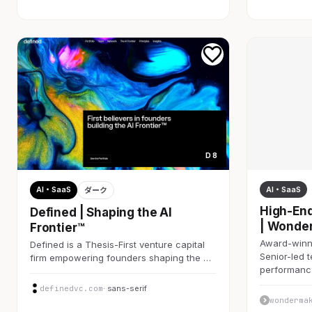
D 8
AI・SaaS
AI・SaaS
ダーク
High-End
Defined | Shaping the AI
| Wonde
Frontier™
Award-winni
Defined is a Thesis-First venture capital
Senior-led 
firm empowering founders shaping the …
performan
definedvc.com
· sans-serif
wonderma