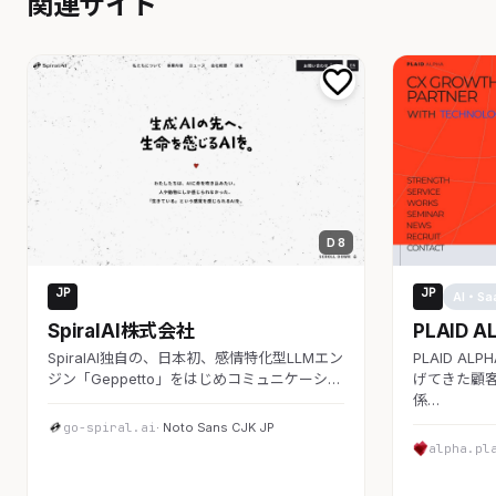
関連サイト
D 8
JP
JP
AI・SaaS
AI・Sa
SpiralAI株式会社
PLAID A
SpiralAI独自の、日本初、感情特化型LLMエン
PLAID A
ジン「Geppetto」をはじめコミュニケーシ…
げてきた顧客
係…
go-spiral.ai
· Noto Sans CJK JP
alpha.pl