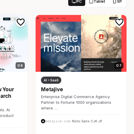
PC
Tablet
SP
D 8
D 7
AI・SaaS
w Your
Metajive
earch
Enterprise Digital Commerce Agency
Partner to Fortune 1000 organizations
where …
ts. AI
 product
metajive.com
· Noto Sans CJK JP