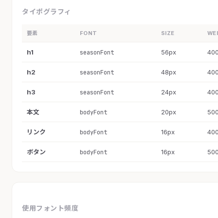
タイポグラフィ
要素
FONT
SIZE
WE
h1
56px
40
seasonFont
h2
48px
40
seasonFont
h3
24px
40
seasonFont
本文
20px
50
bodyFont
リンク
16px
40
bodyFont
ボタン
16px
50
bodyFont
使用フォント頻度