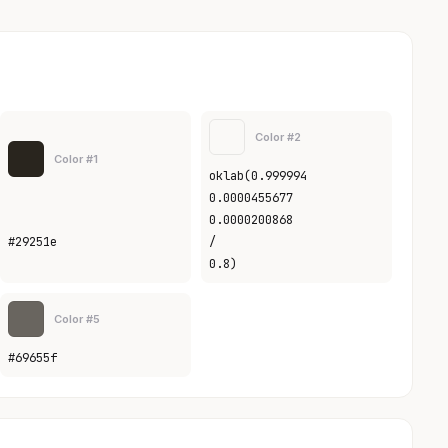
Color #2
Color #1
oklab(0.999994
0.0000455677
0.0000200868
#29251e
/
0.8)
Color #5
#69655f