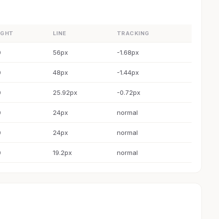
IGHT
LINE
TRACKING
0
56px
-1.68px
0
48px
-1.44px
0
25.92px
-0.72px
0
24px
normal
0
24px
normal
0
19.2px
normal