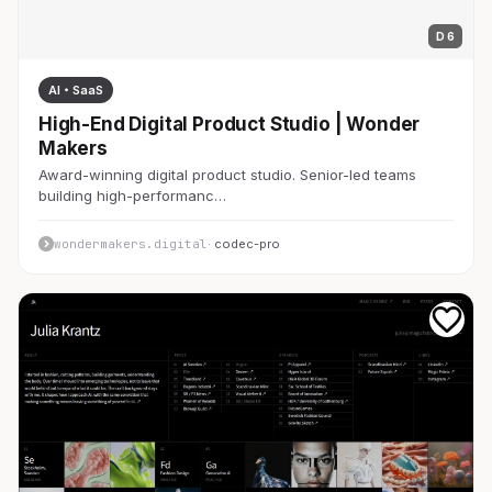
D 6
AI・SaaS
High-End Digital Product Studio | Wonder
Makers
Award-winning digital product studio. Senior-led teams
building high-performanc…
wondermakers.digital
· codec-pro