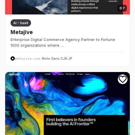
D 7
AI・SaaS
Metajive
Enterprise Digital Commerce Agency Partner to Fortune
1000 organizations where …
metajive.com
· Noto Sans CJK JP