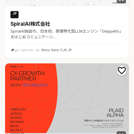
D 8
JP
AI・SaaS
SpiralAI株式会社
SpiralAI独自の、日本初、感情特化型LLMエンジン「Geppetto」
をはじめコミュニケーシ…
go-spiral.ai
· Noto Sans CJK JP