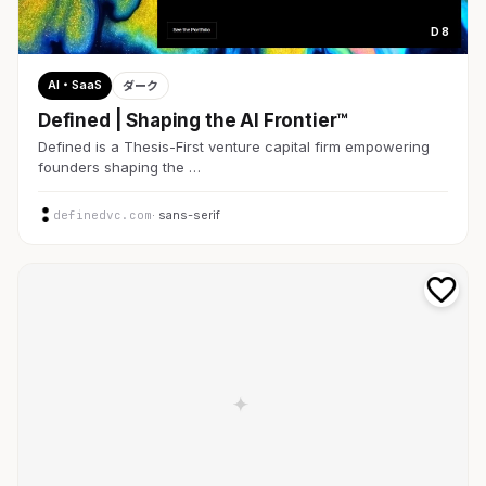
D 8
AI・SaaS
ダーク
Defined | Shaping the AI Frontier™
Defined is a Thesis-First venture capital firm empowering
founders shaping the …
definedvc.com
· sans-serif