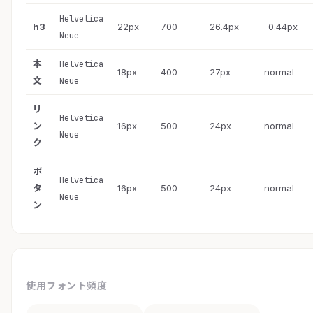
Helvetica
h3
22px
700
26.4px
-0.44px
Neue
本
Helvetica
18px
400
27px
normal
文
Neue
リ
Helvetica
ン
16px
500
24px
normal
Neue
ク
ボ
Helvetica
タ
16px
500
24px
normal
Neue
ン
使用フォント頻度