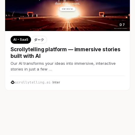
D 7
AI・SaaS
ダーク
Scrollytelling platform — immersive stories
built with AI
Our AI transforms your ideas into immersive, interactive
stories in just a few …
scrollytelling.ai
· Inter