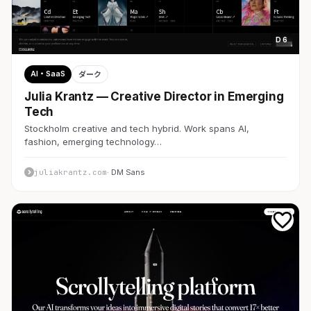
D 6
AI・SaaS
ダーク
Julia Krantz — Creative Director in Emerging
Tech
Stockholm creative and tech hybrid. Work spans AI,
fashion, emerging technology…
juliakrantz.com
· DM Sans