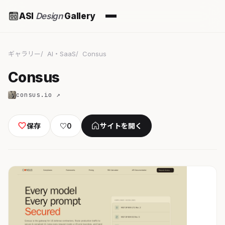
ASI
Design
Gallery
ギャラリー
AI・SaaS
Consus
Consus
consus.io ↗
保存
♡
0
サイトを開く