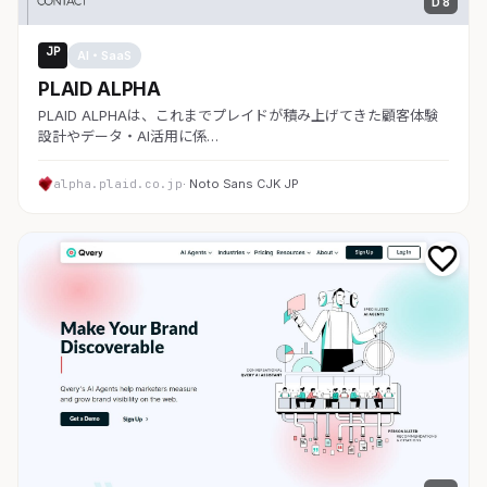
D 8
JP
AI・SaaS
PLAID ALPHA
PLAID ALPHAは、これまでプレイドが積み上げてきた顧客体験
設計やデータ・AI活用に係…
alpha.plaid.co.jp
· Noto Sans CJK JP