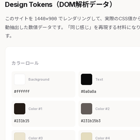
Design Tokens（DOM解析データ）
このサイトを
でレンダリングして、実際のCSS値か
1440×900
動抽出した数値データです。「同じ感じ」を再現する材料にな
す。
カラーロール
Background
Text
#ffffff
#0a0a0a
Color #1
Color #2
#231b15
#231b15b3
Color #3
Color #4