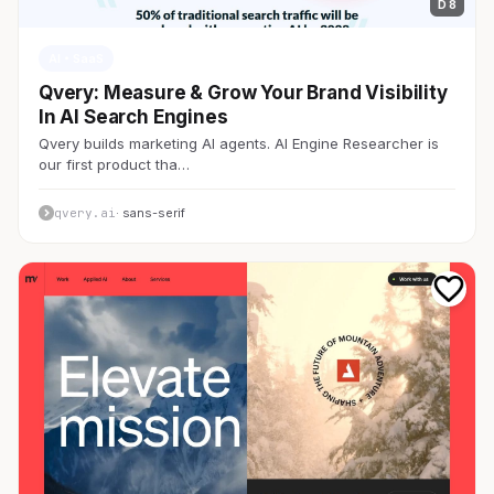
D 8
AI・SaaS
Qvery: Measure & Grow Your Brand Visibility
In AI Search Engines
Qvery builds marketing AI agents. AI Engine Researcher is
our first product tha…
qvery.ai
· sans-serif