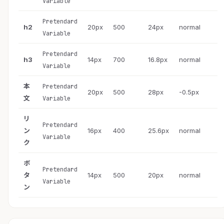
Variable
Pretendard
h2
20px
500
24px
normal
Variable
Pretendard
h3
14px
700
16.8px
normal
Variable
本
Pretendard
20px
500
28px
-0.5px
文
Variable
リ
Pretendard
ン
16px
400
25.6px
normal
Variable
ク
ボ
Pretendard
タ
14px
500
20px
normal
Variable
ン