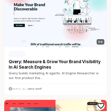
D 8
AI・SaaS
Qvery: Measure & Grow Your Brand Visibility
In AI Search Engines
Qvery builds marketing AI agents. AI Engine Researcher is
our first product tha…
qvery.ai
· sans-serif