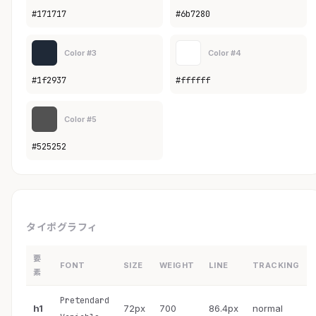
#171717
#6b7280
Color #3
Color #4
#1f2937
#ffffff
Color #5
#525252
タイポグラフィ
要
FONT
SIZE
WEIGHT
LINE
TRACKING
素
Pretendard
h1
72px
700
86.4px
normal