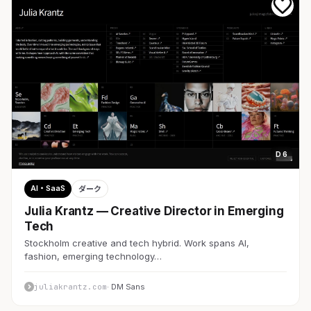
D 6
AI・SaaS
ダーク
Julia Krantz — Creative Director in Emerging
Tech
Stockholm creative and tech hybrid. Work spans AI,
fashion, emerging technology…
juliakrantz.com
· DM Sans