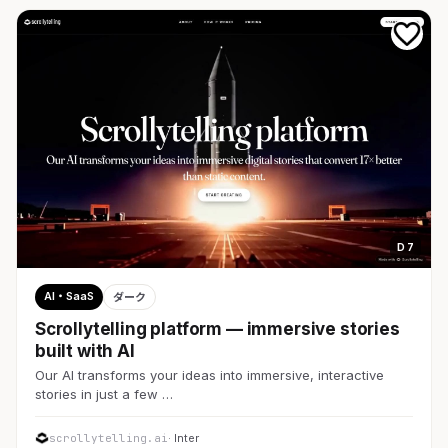
D 7
AI・SaaS
ダーク
Scrollytelling platform — immersive stories
built with AI
Our AI transforms your ideas into immersive, interactive
stories in just a few …
scrollytelling.ai
· Inter