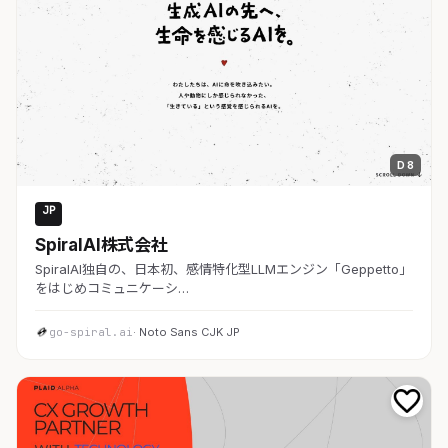
D 8
JP
AI・SaaS
SpiralAI株式会社
SpiralAI独自の、日本初、感情特化型LLMエンジン「Geppetto」
をはじめコミュニケーシ…
go-spiral.ai
· Noto Sans CJK JP