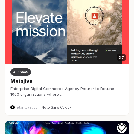
D 7
AI・SaaS
Metajive
Enterprise Digital Commerce Agency Partner to Fortune
1000 organizations where …
metajive.com
· Noto Sans CJK JP