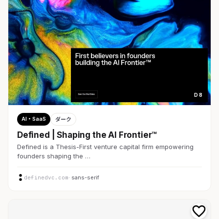
D 8
AI・SaaS
ダーク
Defined | Shaping the AI Frontier™
Defined is a Thesis-First venture capital firm empowering
founders shaping the …
definedvc.com
· sans-serif