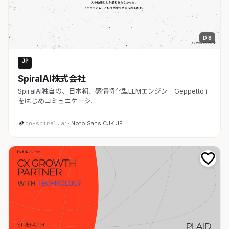
D 8
JP
AI・SaaS
SpiralAI株式会社
SpiralAI独自の、日本初、感情特化型LLMエンジン「Geppetto」
をはじめコミュニケーシ…
go-spiral.ai
· Noto Sans CJK JP