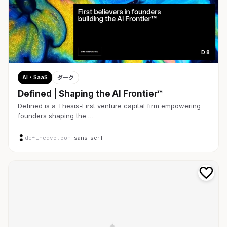
D 8
AI・SaaS
ダーク
Defined | Shaping the AI Frontier™
Defined is a Thesis-First venture capital firm empowering
founders shaping the …
definedvc.com
· sans-serif