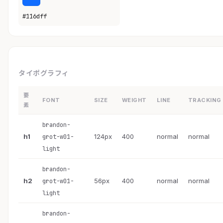
#116dff
タイポグラフィ
要
FONT
SIZE
WEIGHT
LINE
TRACKING
素
brandon-
h1
124px
400
normal
normal
grot-w01-
light
brandon-
h2
56px
400
normal
normal
grot-w01-
light
brandon-