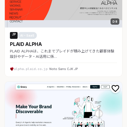
D 8
JP
AI・SaaS
PLAID ALPHA
PLAID ALPHAは、これまでプレイドが積み上げてきた顧客体験
設計やデータ・AI活用に係…
alpha.plaid.co.jp
· Noto Sans CJK JP