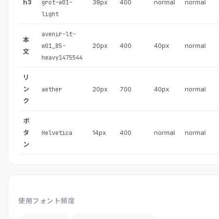
h3
38px
400
normal
normal
grot-w01-
light
avenir-lt-
本
20px
400
40px
normal
w01_85-
文
heavy1475544
リ
ン
20px
700
40px
normal
aether
ク
ボ
タ
14px
400
normal
normal
Helvetica
ン
使用フォント頻度