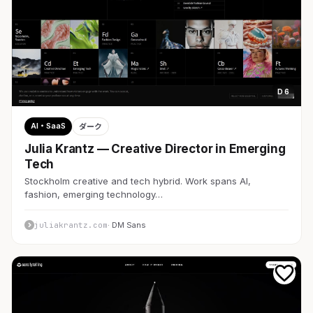
D 6
AI・SaaS
ダーク
Julia Krantz — Creative Director in Emerging
Tech
Stockholm creative and tech hybrid. Work spans AI,
fashion, emerging technology…
juliakrantz.com
· DM Sans