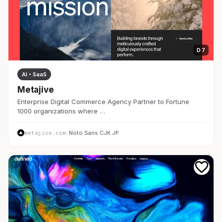
D 7
AI・SaaS
Metajive
Enterprise Digital Commerce Agency Partner to Fortune
1000 organizations where …
metajive.com
· Noto Sans CJK JP