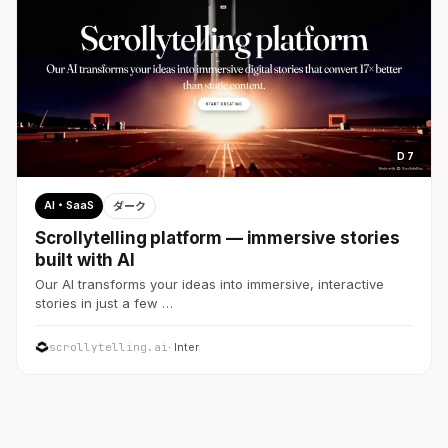
D 7
AI・SaaS
ダーク
Scrollytelling platform — immersive stories
built with AI
Our AI transforms your ideas into immersive, interactive
stories in just a few …
scrollytelling.ai
· Inter