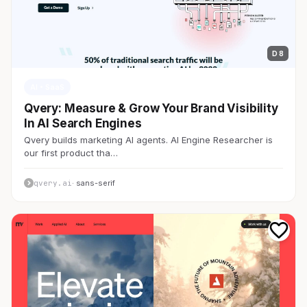
D 8
AI・SaaS
Qvery: Measure & Grow Your Brand Visibility
In AI Search Engines
Qvery builds marketing AI agents. AI Engine Researcher is
our first product tha…
qvery.ai
· sans-serif