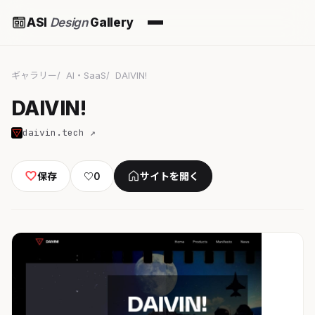
ASI
Design
Gallery
ギャラリー
AI・SaaS
DAIVIN!
DAIVIN!
daivin.tech ↗
保存
♡
0
サイトを開く