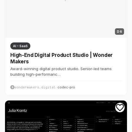
D 6
AI・SaaS
High-End Digital Product Studio | Wonder
Makers
Award-winning digital product studio. Senior-led teams
building high-performanc…
wondermakers.digital
· codec-pro