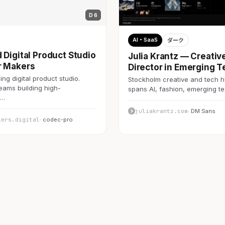
D 6
AI・SaaS
ダーク
 Digital Product Studio
Julia Krantz — Creativ
r Makers
Director in Emerging T
ng digital product studio.
Stockholm creative and tech h
teams building high-
spans AI, fashion, emerging 
c…
juliakrantz.com
· DM Sans
kers.digital
· codec-pro