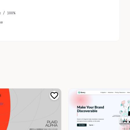
x / 100%
ne