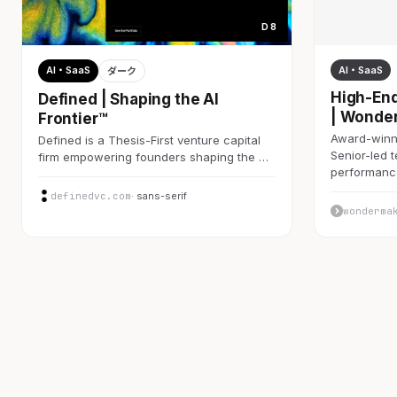
D 8
AI・SaaS
AI・SaaS
ダーク
High-End
Defined | Shaping the AI
| Wonde
Frontier™
Award-winni
Defined is a Thesis-First venture capital
Senior-led 
firm empowering founders shaping the …
performan
definedvc.com
· sans-serif
wonderma