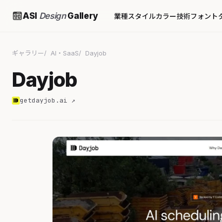
ASI
Design
Gallery
業種
スタイル
カラー
技術
フォント
ギャラリー
AI・SaaS
Dayjob
Dayjob
getdayjob.ai ↗