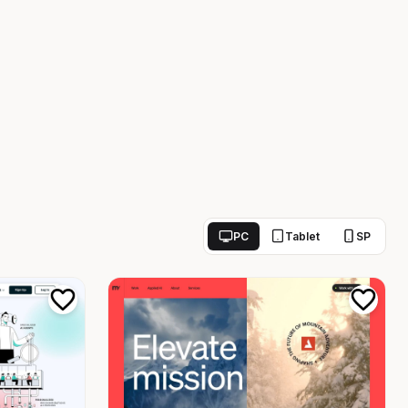
PC
Tablet
SP