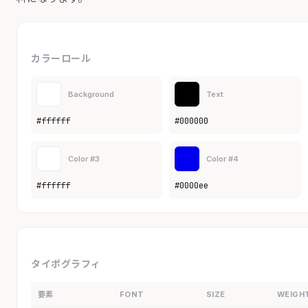
カラーロール
Background
Text
#ffffff
#000000
Color #3
Color #4
#ffffff
#0000ee
タイポグラフィ
要素
FONT
SIZE
WEIGH