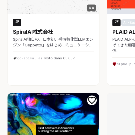
D 8
JP
JP
AI・SaaS
AI・Sa
SpiralAI株式会社
PLAID A
SpiralAI独自の、日本初、感情特化型LLMエン
PLAID A
ジン「Geppetto」をはじめコミュニケーシ…
げてきた顧客
係…
go-spiral.ai
· Noto Sans CJK JP
alpha.pl