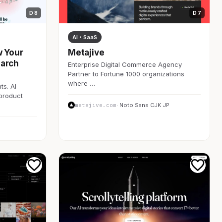
D 8
D 7
AI・SaaS
w Your
Metajive
earch
Enterprise Digital Commerce Agency
Partner to Fortune 1000 organizations
where …
ts. AI
 product
metajive.com
· Noto Sans CJK JP