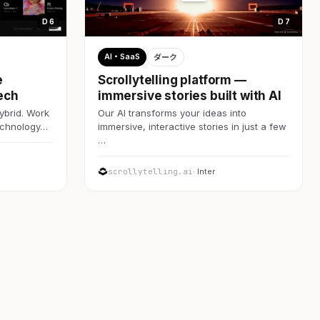
D 6
D 7
AI・SaaS
ダーク
e
Scrollytelling platform —
ech
immersive stories built with AI
ybrid. Work
Our AI transforms your ideas into
technology…
immersive, interactive stories in just a few
…
scrollytelling.ai
· Inter