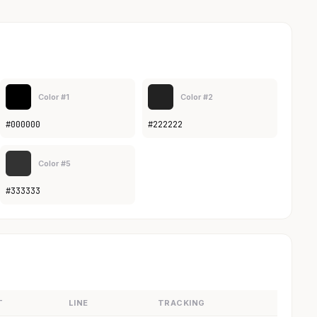
Color #1
Color #2
#000000
#222222
Color #5
#333333
T
LINE
TRACKING