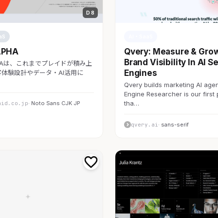
D 8
aS
AI・SaaS
LPHA
Qvery: Measure & Gro
Brand Visibility In AI S
LPHAは、これまでプレイドが積み上
Engines
体験設計やデータ・AI活用に
Qvery builds marketing AI agen
Engine Researcher is our first
tha…
aid.co.jp
· Noto Sans CJK JP
qvery.ai
· sans-serif