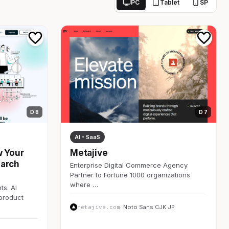
PC
Tablet
SP
D 8
D 7
AI・SaaS
w Your
Metajive
earch
Enterprise Digital Commerce Agency
Partner to Fortune 1000 organizations
where …
ts. AI
 product
metajive.com
· Noto Sans CJK JP