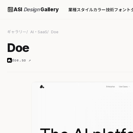
ASI
Design
Gallery
業種
スタイル
カラー
技術
フォント
ギャラリー
AI・SaaS
Doe
Doe
doe.so ↗