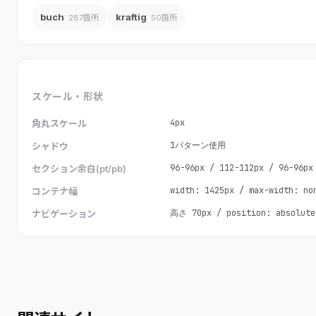
buch
kraftig
287箇所
50箇所
スケール・形状
4px
角丸スケール
1パターン使用
シャドウ
96-96px / 112-112px / 96-96px
セクション余白(pt/pb)
width: 1425px / max-width: no
コンテナ幅
高さ 70px / position: absolute
ナビゲーション