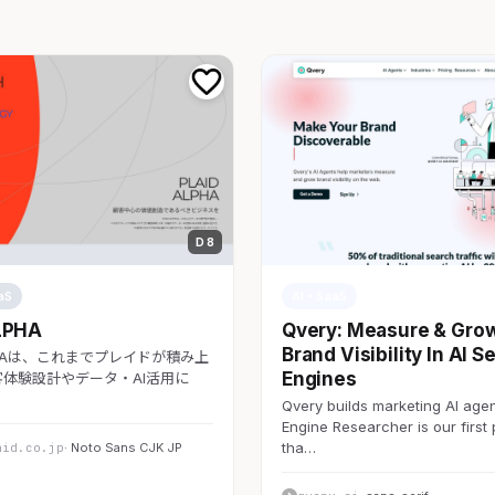
D 8
aS
AI・SaaS
LPHA
Qvery: Measure & Gro
Brand Visibility In AI S
LPHAは、これまでプレイドが積み上
Engines
体験設計やデータ・AI活用に
Qvery builds marketing AI agen
Engine Researcher is our first
tha…
aid.co.jp
· Noto Sans CJK JP