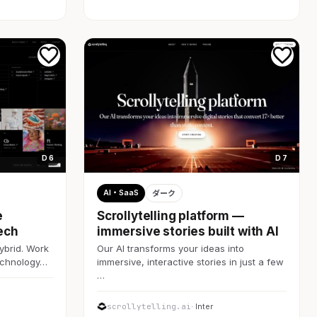
D 6
D 7
AI・SaaS
ダーク
e
Scrollytelling platform —
ech
immersive stories built with AI
ybrid. Work
Our AI transforms your ideas into
technology…
immersive, interactive stories in just a few
…
scrollytelling.ai
· Inter