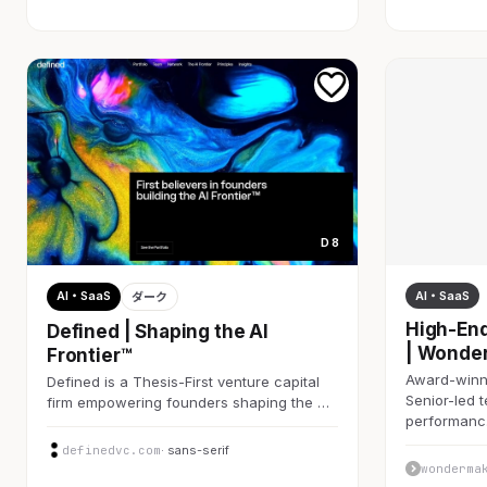
D 8
AI・SaaS
AI・SaaS
ダーク
High-End
Defined | Shaping the AI
| Wonde
Frontier™
Award-winni
Defined is a Thesis-First venture capital
Senior-led 
firm empowering founders shaping the …
performan
definedvc.com
· sans-serif
wonderma