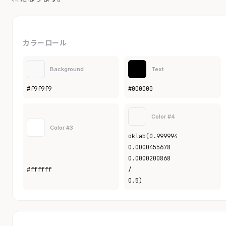
カラーロール
Background
Text
#f9f9f9
#000000
Color #4
Color #3
oklab(0.999994
0.0000455678
0.0000200868
#ffffff
/
0.5)