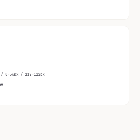
 / 0-56px / 112-112px
ne