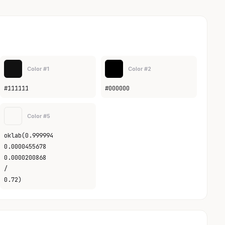
Color #1
Color #2
#111111
#000000
Color #5
oklab(0.999994
0.0000455678
0.0000200868
/
0.72)