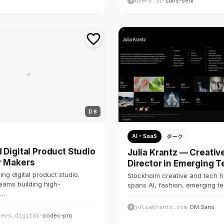
qvery.ai
· sans-serif
D 6
AI・SaaS
ダーク
 Digital Product Studio
Julia Krantz — Creativ
r Makers
Director in Emerging T
ng digital product studio.
Stockholm creative and tech h
teams building high-
spans AI, fashion, emerging 
c…
juliakrantz.com
· DM Sans
kers.digital
· codec-pro