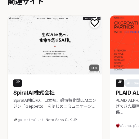
関連サイト
D 8
JP
JP
AI・SaaS
AI・Sa
SpiralAI株式会社
PLAID A
SpiralAI独自の、日本初、感情特化型LLMエン
PLAID A
ジン「Geppetto」をはじめコミュニケーシ…
げてきた顧客
係…
go-spiral.ai
· Noto Sans CJK JP
alpha.pl