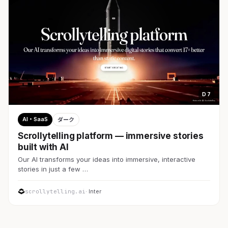
D 7
AI・SaaS
ダーク
Scrollytelling platform — immersive stories
built with AI
Our AI transforms your ideas into immersive, interactive
stories in just a few …
scrollytelling.ai
· Inter