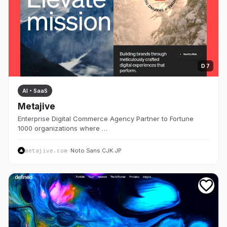
D 7
AI・SaaS
Metajive
Enterprise Digital Commerce Agency Partner to Fortune
1000 organizations where …
metajive.com
· Noto Sans CJK JP