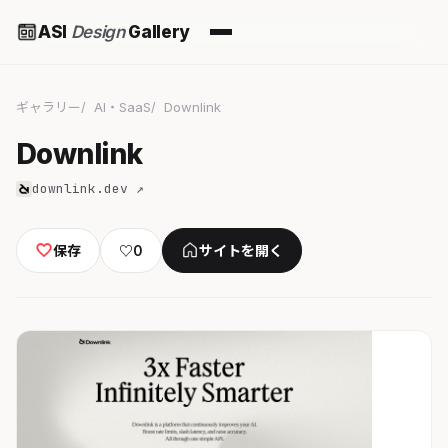
ASI
Design
Gallery
ギャラリー
AI・SaaS
Downlink
Downlink
downlink.dev ↗
保存
♡
0
サイトを開く