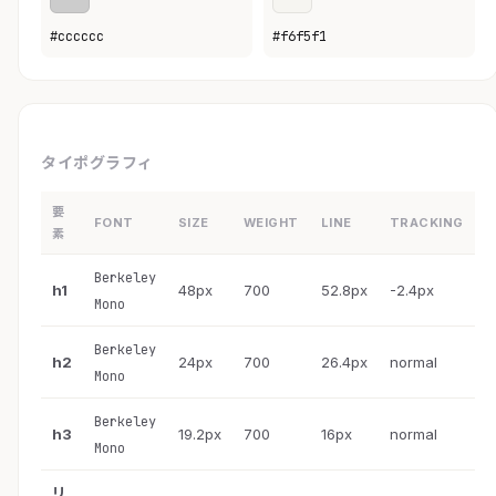
#cccccc
#f6f5f1
タイポグラフィ
要
FONT
SIZE
WEIGHT
LINE
TRACKING
素
Berkeley
h1
48px
700
52.8px
-2.4px
Mono
Berkeley
h2
24px
700
26.4px
normal
Mono
Berkeley
h3
19.2px
700
16px
normal
Mono
リ