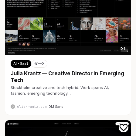
D 6
AI・SaaS
ダーク
Julia Krantz — Creative Director in Emerging
Tech
Stockholm creative and tech hybrid. Work spans AI,
fashion, emerging technology…
juliakrantz.com
· DM Sans