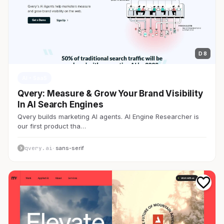
D 8
AI・SaaS
Qvery: Measure & Grow Your Brand Visibility
In AI Search Engines
Qvery builds marketing AI agents. AI Engine Researcher is
our first product tha…
qvery.ai
· sans-serif