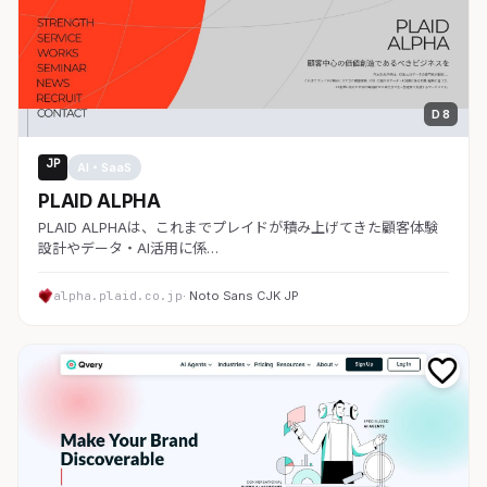
D 8
JP
AI・SaaS
PLAID ALPHA
PLAID ALPHAは、これまでプレイドが積み上げてきた顧客体験
設計やデータ・AI活用に係…
alpha.plaid.co.jp
· Noto Sans CJK JP