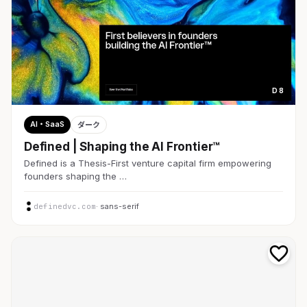
D 8
AI・SaaS
ダーク
Defined | Shaping the AI Frontier™
Defined is a Thesis-First venture capital firm empowering
founders shaping the …
definedvc.com
· sans-serif