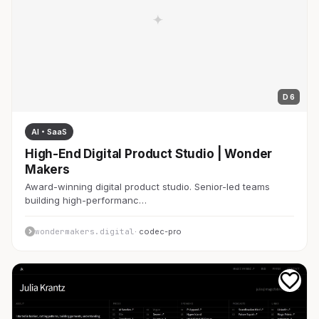
D 6
AI・SaaS
High-End Digital Product Studio | Wonder
Makers
Award-winning digital product studio. Senior-led teams
building high-performanc…
wondermakers.digital
· codec-pro