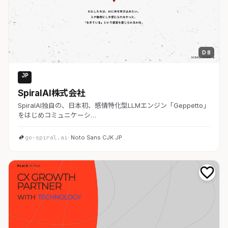
D 8
JP
AI・SaaS
SpiralAI株式会社
SpiralAI独自の、日本初、感情特化型LLMエンジン「Geppetto」
をはじめコミュニケーシ…
go-spiral.ai
· Noto Sans CJK JP