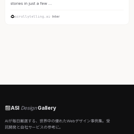
stories in just a few …
scrollytelling.ai
· Inter
ASI
Design
Gallery
AIが毎日厳選する、世界中の優れたWebデザイン事例集。受
託開発と自社サービスの参考に。