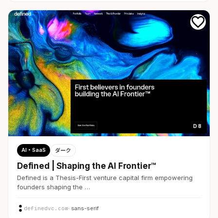
D 8
AI・SaaS
ダーク
Defined | Shaping the AI Frontier™
Defined is a Thesis-First venture capital firm empowering
founders shaping the …
definedvc.com
· sans-serif