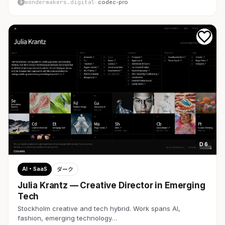
wondermakers.digital
· codec-pro
D 6
AI・SaaS
ダーク
Julia Krantz — Creative Director in Emerging
Tech
Stockholm creative and tech hybrid. Work spans AI,
fashion, emerging technology…