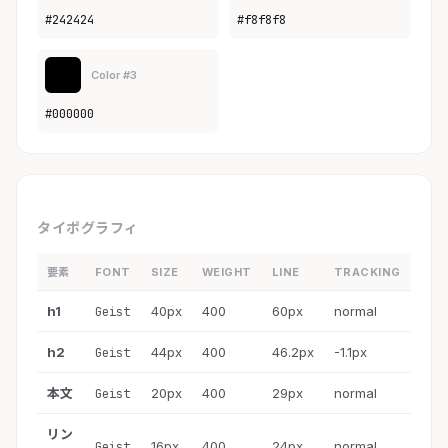
#242424
#f8f8f8
Color #3
#000000
タイポグラフィ
要素
FONT
SIZE
WEIGHT
LINE
TRACKING
h1
40px
400
60px
normal
Geist
h2
44px
400
46.2px
-1.1px
Geist
本文
20px
400
29px
normal
Geist
リン
16px
400
24px
normal
Geist