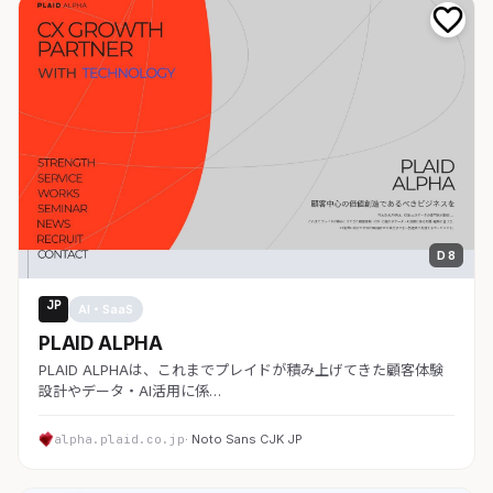
D 8
JP
AI・SaaS
PLAID ALPHA
PLAID ALPHAは、これまでプレイドが積み上げてきた顧客体験
設計やデータ・AI活用に係…
alpha.plaid.co.jp
· Noto Sans CJK JP