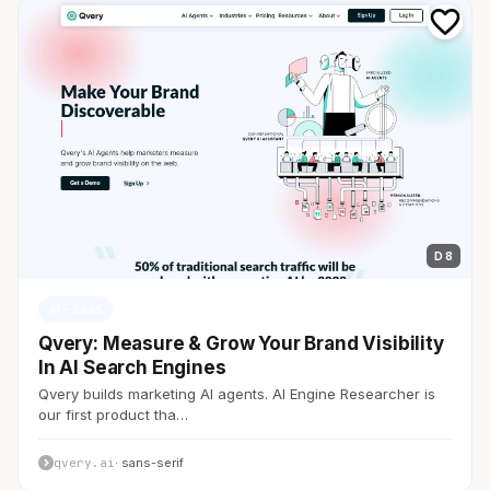
D 8
AI・SaaS
Qvery: Measure & Grow Your Brand Visibility
In AI Search Engines
Qvery builds marketing AI agents. AI Engine Researcher is
our first product tha…
qvery.ai
· sans-serif