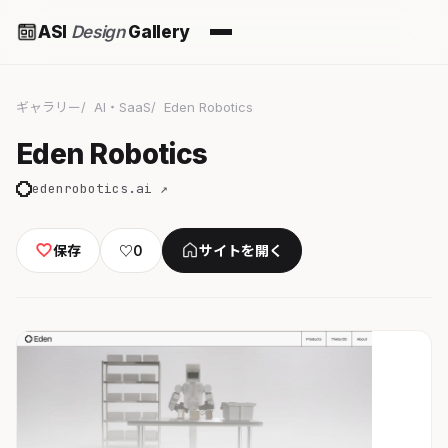
ASI
Design
Gallery
ギャラリー
AI・SaaS
Eden Robotics
Eden Robotics
edenrobotics.ai ↗
保存
♡
0
サイトを開く