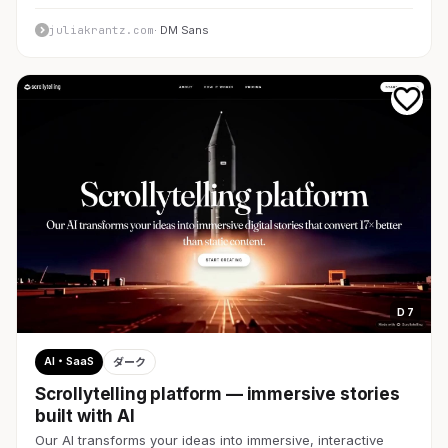
juliakrantz.com
· DM Sans
D 7
AI・SaaS
ダーク
Scrollytelling platform — immersive stories
built with AI
Our AI transforms your ideas into immersive, interactive