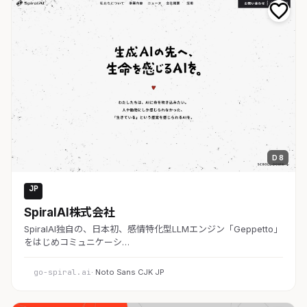
D 8
JP
AI・SaaS
SpiralAI株式会社
SpiralAI独自の、日本初、感情特化型LLMエンジン「Geppetto」
をはじめコミュニケーシ…
go-spiral.ai
· Noto Sans CJK JP