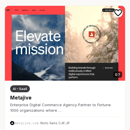
D 7
AI・SaaS
Metajive
Enterprise Digital Commerce Agency Partner to Fortune
1000 organizations where …
metajive.com
· Noto Sans CJK JP