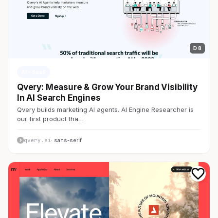
D 8
AI・SaaS
Qvery: Measure & Grow Your Brand Visibility
In AI Search Engines
Qvery builds marketing AI agents. AI Engine Researcher is
our first product tha…
qvery.ai
· sans-serif