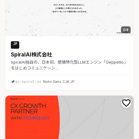
D 8
JP
AI・SaaS
SpiralAI株式会社
SpiralAI独自の、日本初、感情特化型LLMエンジン「Geppetto」
をはじめコミュニケーシ…
go-spiral.ai
· Noto Sans CJK JP