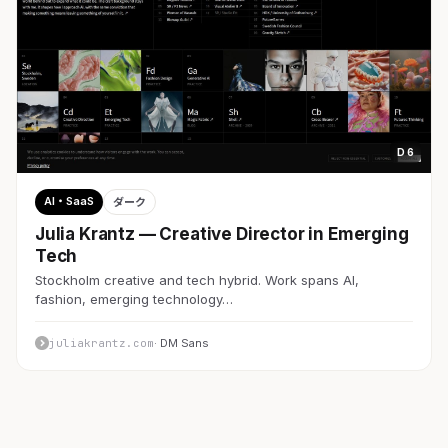
D 6
AI・SaaS
ダーク
Julia Krantz — Creative Director in Emerging
Tech
Stockholm creative and tech hybrid. Work spans AI,
fashion, emerging technology…
juliakrantz.com
· DM Sans