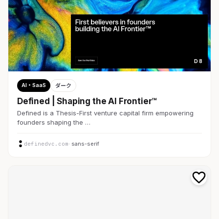
D 8
AI・SaaS
ダーク
Defined | Shaping the AI Frontier™
Defined is a Thesis-First venture capital firm empowering
founders shaping the …
definedvc.com
· sans-serif