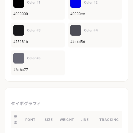
Color #1
Color #2
#000000
#0000ee
Color #3
Color #4
#18181b
#4d4d56
Color #5
#6a6a77
タイポグラフィ
要
FONT
SIZE
WEIGHT
LINE
TRACKING
素