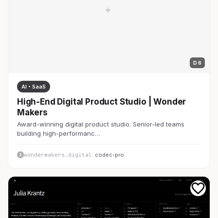
D 6
AI・SaaS
High-End Digital Product Studio | Wonder
Makers
Award-winning digital product studio. Senior-led teams
building high-performanc…
wondermakers.digital
· codec-pro