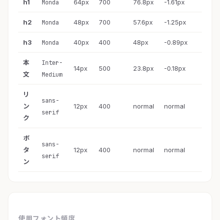
h1
64px
700
76.8px
-1.61px
Monda
h2
48px
700
57.6px
-1.25px
Monda
h3
40px
400
48px
-0.89px
Monda
本
Inter-
14px
500
23.8px
-0.18px
文
Medium
リ
sans-
ン
12px
400
normal
normal
serif
ク
ボ
sans-
タ
12px
400
normal
normal
serif
ン
使用フォント頻度