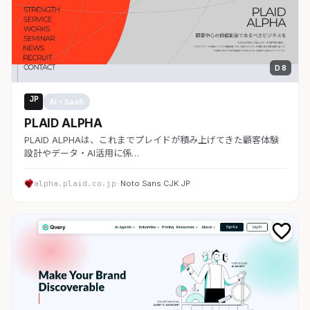
D 8
JP
AI・SaaS
PLAID ALPHA
PLAID ALPHAは、これまでプレイドが積み上げてきた顧客体験
設計やデータ・AI活用に係…
alpha.plaid.co.jp
· Noto Sans CJK JP