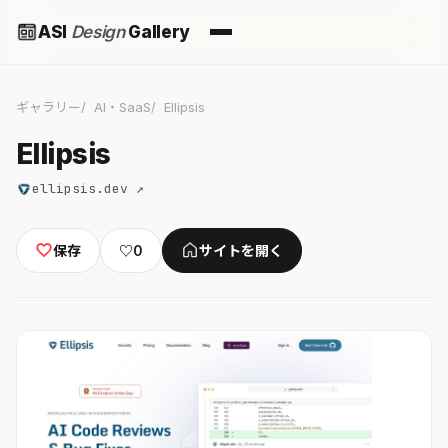
ASI
Design
Gallery
ギャラリー
AI・SaaS
Ellipsis
Ellipsis
ellipsis.dev ↗
保存
♡
0
サイトを開く