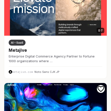
D 7
AI・SaaS
Metajive
Enterprise Digital Commerce Agency Partner to Fortune
1000 organizations where …
metajive.com
· Noto Sans CJK JP