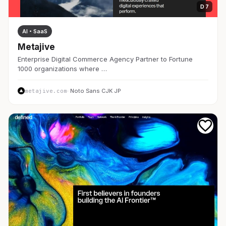
D 7
AI・SaaS
Metajive
Enterprise Digital Commerce Agency Partner to Fortune
1000 organizations where …
metajive.com
· Noto Sans CJK JP