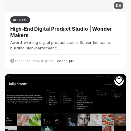
D 6
AI・SaaS
High-End Digital Product Studio | Wonder
Makers
Award-winning digital product studio. Senior-led teams
building high-performanc…
wondermakers.digital
· codec-pro