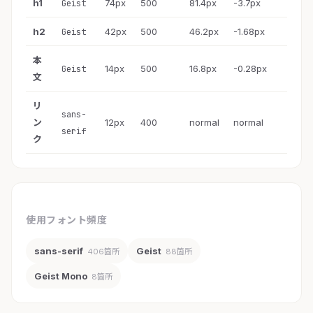
h1
74px
500
81.4px
-3.7px
Geist
h2
42px
500
46.2px
-1.68px
Geist
本
14px
500
16.8px
-0.28px
Geist
文
リ
sans-
ン
12px
400
normal
normal
serif
ク
使用フォント頻度
sans-serif
Geist
406箇所
88箇所
Geist Mono
8箇所