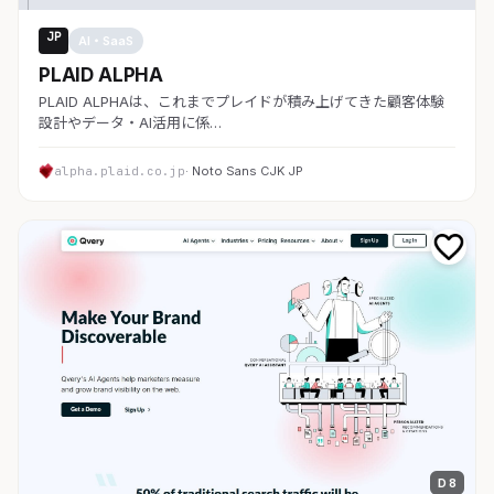
JP
AI・SaaS
PLAID ALPHA
PLAID ALPHAは、これまでプレイドが積み上げてきた顧客体験
設計やデータ・AI活用に係…
alpha.plaid.co.jp
· Noto Sans CJK JP
D 8