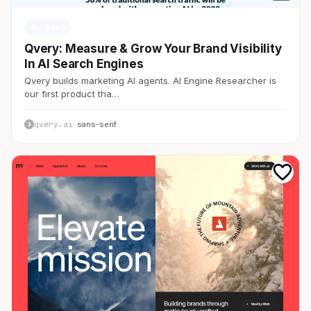
AI・SaaS
Qvery: Measure & Grow Your Brand Visibility
In AI Search Engines
Qvery builds marketing AI agents. AI Engine Researcher is
our first product tha…
qvery.ai
· sans-serif