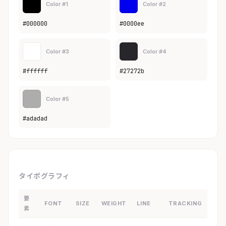
Color #1
Color #2
#000000
#0000ee
Color #3
Color #4
#ffffff
#27272b
Color #5
#adadad
タイポグラフィ
要
FONT
SIZE
WEIGHT
LINE
TRACKING
素