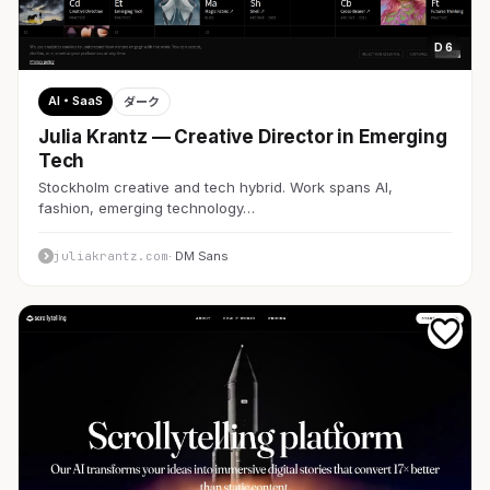
D 6
AI・SaaS
ダーク
Julia Krantz — Creative Director in Emerging
Tech
Stockholm creative and tech hybrid. Work spans AI,
fashion, emerging technology…
juliakrantz.com
· DM Sans