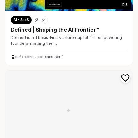
D 8
AI・SaaS
ダーク
Defined | Shaping the AI Frontier™
Defined is a Thesis-First venture capital firm empowering
founders shaping the …
definedvc.com
· sans-serif