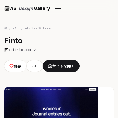
ASI
Design
Gallery
ギャラリー
AI・SaaS
Finto
Finto
gofinto.com ↗
保存
♡
0
サイトを開く