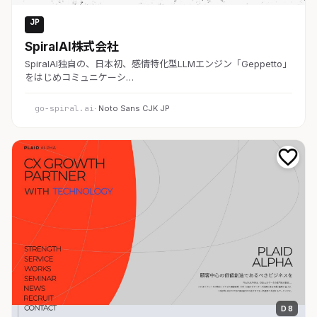
JP
AI・SaaS
SpiralAI株式会社
SpiralAI独自の、日本初、感情特化型LLMエンジン「Geppetto」
をはじめコミュニケーシ…
go-spiral.ai
· Noto Sans CJK JP
D 8