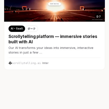
D 7
AI・SaaS
ダーク
Scrollytelling platform — immersive stories
built with AI
Our AI transforms your ideas into immersive, interactive
stories in just a few …
scrollytelling.ai
· Inter