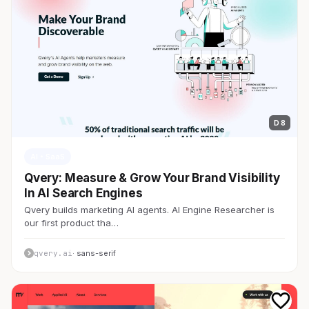
D 8
AI・SaaS
Qvery: Measure & Grow Your Brand Visibility
In AI Search Engines
Qvery builds marketing AI agents. AI Engine Researcher is
our first product tha…
qvery.ai
· sans-serif