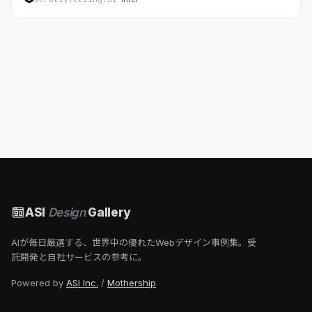
ASI
Design
Gallery
AIが毎日厳選する、世界中の優れたWebデザイン事例集。受
託開発と自社サービスの参考に。
Powered by
ASI Inc.
/
Mothership