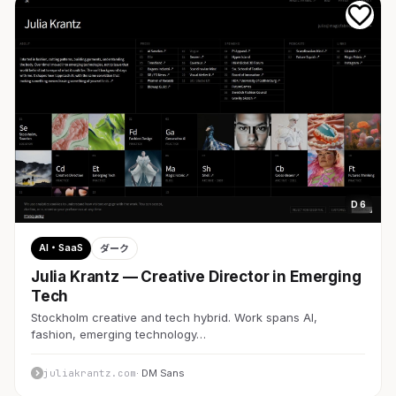
D 6
AI・SaaS
ダーク
Julia Krantz — Creative Director in Emerging
Tech
Stockholm creative and tech hybrid. Work spans AI,
fashion, emerging technology…
juliakrantz.com
· DM Sans