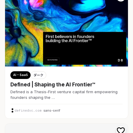
D 8
AI・SaaS
ダーク
Defined | Shaping the AI Frontier™
Defined is a Thesis-First venture capital firm empowering
founders shaping the …
definedvc.com
· sans-serif