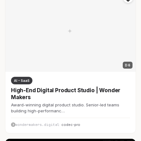
D 6
AI・SaaS
High-End Digital Product Studio | Wonder
Makers
Award-winning digital product studio. Senior-led teams
building high-performanc…
wondermakers.digital
· codec-pro