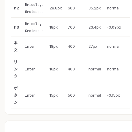
Bricolage
h2
28.8px
600
35.2px
normal
Grotesque
Bricolage
h3
18px
700
23.4px
-0.09px
Grotesque
本
18px
400
27px
normal
Inter
文
リ
ン
16px
400
normal
normal
Inter
ク
ボ
タ
15px
500
normal
-0.15px
Inter
ン