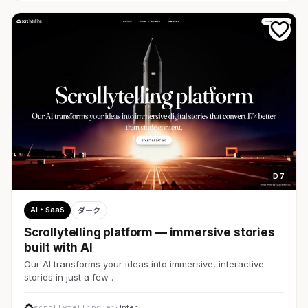
D 7
AI・SaaS
ダーク
Scrollytelling platform — immersive stories
built with AI
Our AI transforms your ideas into immersive, interactive
stories in just a few …
scrollytelling.ai
· Inter