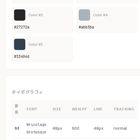
Color #3
Color #4
#27272a
#abb3ba
Color #5
#33404d
タイポグラフィ
要
FONT
SIZE
WEIGHT
LINE
TRACKING
素
Bricolage
h1
48px
600
48px
normal
Grotesque