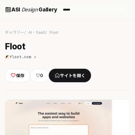
ASI
Design
Gallery
ギャラリー
AI・SaaS
Floot
Floot
floot.com ↗
保存
♡
0
サイトを開く