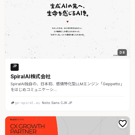
D 8
JP
AI・SaaS
SpiralAI株式会社
SpiralAI独自の、日本初、感情特化型LLMエンジン「Geppetto」
をはじめコミュニケーシ…
go-spiral.ai
· Noto Sans CJK JP