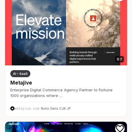
D 7
AI・SaaS
Metajive
Enterprise Digital Commerce Agency Partner to Fortune
1000 organizations where …
metajive.com
· Noto Sans CJK JP