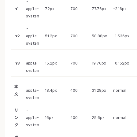
-
h1
72px
700
77.76px
-2.16px
apple-
system
-
h2
51.2px
700
58.88px
-1.536px
apple-
system
-
h3
15.2px
700
19.76px
-0.152px
apple-
system
-
本
18.4px
400
31.28px
normal
apple-
文
system
リ
-
ン
16px
400
25.6px
normal
apple-
ク
system