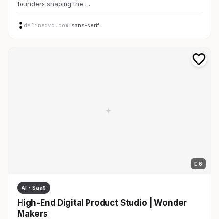
founders shaping the …
definedvc.com
· sans-serif
D 6
AI・SaaS
High-End Digital Product Studio | Wonder
Makers