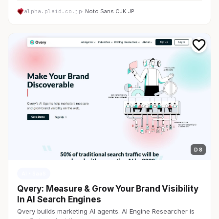
alpha.plaid.co.jp
· Noto Sans CJK JP
D 8
AI・SaaS
Qvery: Measure & Grow Your Brand Visibility
In AI Search Engines
Qvery builds marketing AI agents. AI Engine Researcher is