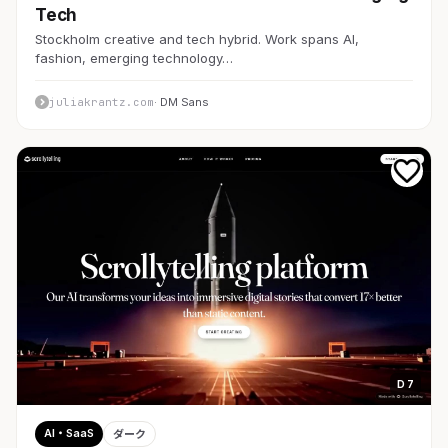
Tech
Stockholm creative and tech hybrid. Work spans AI,
fashion, emerging technology…
juliakrantz.com
· DM Sans
D 7
AI・SaaS
ダーク