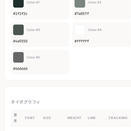
Color #1
Color #2
#1f2f2c
#7a857f
Color #3
Color #4
#4a5550
#ffffff
Color #5
#666666
タイポグラフィ
要
FONT
SIZE
WEIGHT
LINE
TRACKING
素