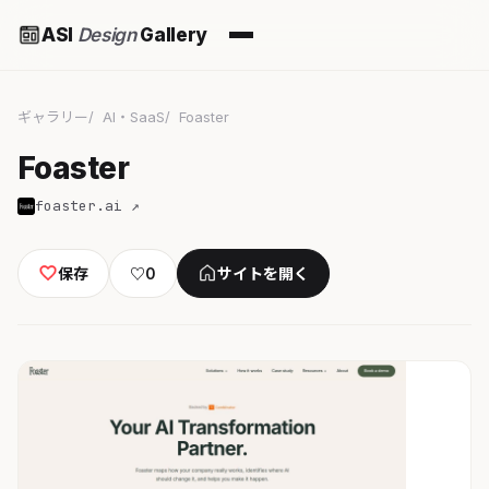
ASI
Design
Gallery
ギャラリー
AI・SaaS
Foaster
Foaster
foaster.ai ↗
保存
♡
0
サイトを開く