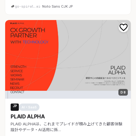
go-spiral.ai
· Noto Sans CJK JP
D 8
JP
AI・SaaS
PLAID ALPHA
PLAID ALPHAは、これまでプレイドが積み上げてきた顧客体験
設計やデータ・AI活用に係…