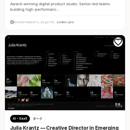
Award-winning digital product studio. Senior-led teams
building high-performanc…
wondermakers.digital
· codec-pro
D 6
AI・SaaS
ダーク
Julia Krantz — Creative Director in Emerging