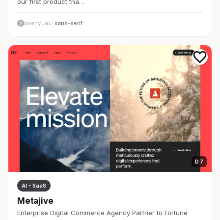
our first product tha…
qvery.ai
· sans-serif
D 7
AI・SaaS
Metajive
Enterprise Digital Commerce Agency Partner to Fortune