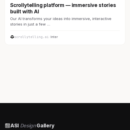
Scrollytelling platform — immersive stories
built with AI
Our AI transforms your ideas into immersive, interactive
stories in just a few …
scrollytelling.ai
· Inter
ASI
Design
Gallery