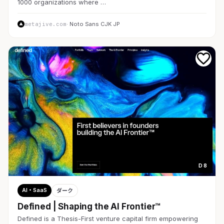
1000 organizations where …
metajive.com
· Noto Sans CJK JP
D 8
AI・SaaS
ダーク
Defined | Shaping the AI Frontier™
Defined is a Thesis-First venture capital firm empowering