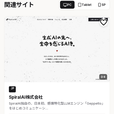
関連サイト
PC
Tablet
SP
D 8
JP
AI・SaaS
SpiralAI株式会社
SpiralAI独自の、日本初、感情特化型LLMエンジン「Geppetto」
をはじめコミュニケーシ…