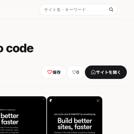
o code
保存
♡
0
サイトを開く