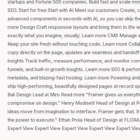
startups and Fortune 500 companies. Build fast and scale more 
SEO. Start for free Start with AI Meet our customers Create, 
advanced components in seconds with AI, so you can skip the
more Design Craft responsive layouts and bring them to life wi
exactly what you imagine, visually. Learn more CMS Manage an
Keep your site fresh without touching code. Learn more Colla
copy directly on the page, updates are seamless and handoff-
insights Track traffic, measure performance, and monitor con
funnels, and built-in growth insights. Learn more SEO & perfo
metadata, and blazing-fast hosting. Learn more Powering am
ship high-performing, beautifully designed pages at record sp
Bali Design Lead at Miro Read more “Framer gives us everyth
compromise on design.” Henry Modisett Head of Design at 
ideas move from imagination to interface. Framer gets that. It
the power to execute.” Ethan Proia Head of Design at FLORA
Expert View Expert View Expert View Expert View Expert Vie