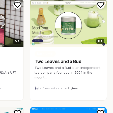
D 7
D 7
飲食・フード
Two Leaves and a Bud
Two Leaves and a Bud is an independent
受け継がれた町
tea company founded in 2004 in the
mount…
m
twoleavestea.com
· Figtree