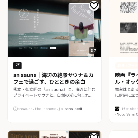
D 7
JP
飲食・フード
飲食・フード
an sauna｜海辺の絶景サウナ＆カ
映画『ラ
フェで過ごす、ひとときの余白
ル・オッ
熊本・御立岬の『an sauna』は、海辺に佇む
舞台はとあ
プライベートサウナと、自然の光に包まれ…
に厨房に立
ansauna.the-panese.jp
· sans-serif
lifeisbe
· Noto Sans 