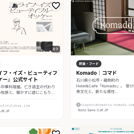
D 7
飲食・フード
イフ・イズ・ビューティフ
Komado｜コマド
ケー』公式サイト
石川県小松市・龍助町の
Hotel&Cafe「Komado」。 
る中華料理屋。亡き店主の代わり
衆文化と、新たな感性…
つ牧原と、働かずに店にこもり…
nipponiakomatsu-komado.co
autifulokay.com
· Noto Sans CJK JP
CJK JP