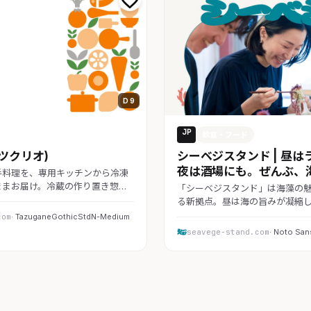
D 9
JP
フード
飲食・フード
 (ツクリオ)
シーベジスタンド | 昼は
夜は酒場にも。ぜんぶ、
手料理を、専用キッチンから冷凍
ままお届け。冷蔵の作り置き惣…
「シーベジスタンド」は海藻の
る新拠点。昼は海の旨みが凝縮
com
· TazuganeGothicStdN-Medium
seavege-stand.com
· Noto San