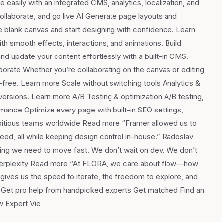
easily with an integrated CMS, analytics, localization, and
collaborate, and go live AI Generate page layouts and
 blank canvas and start designing with confidence. Learn
th smooth effects, interactions, and animations. Build
d update your content effortlessly with a built-in CMS.
borate Whether you’re collaborating on the canvas or editing
free. Learn more Scale without switching tools Analytics &
versions. Learn more A/B Testing & optimization A/B testing,
rmance Optimize every page with built-in SEO settings,
bitious teams worldwide Read more “Framer allowed us to
eed, all while keeping design control in-house.” Radoslav
ing we need to move fast. We don’t wait on dev. We don’t
Perplexity Read more “At FLORA, we care about flow—how
 gives us the speed to iterate, the freedom to explore, and
 Get pro help from handpicked experts Get matched Find an
w Expert Vie