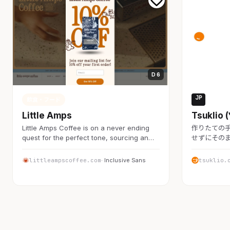
D 6
JP
飲食・フード
飲食・
Little Amps
Tsuklio
Little Amps Coffee is on a never ending
作りたての
quest for the perfect tone, sourcing an…
せずにその
littleampscoffee.com
· Inclusive Sans
tsuklio.