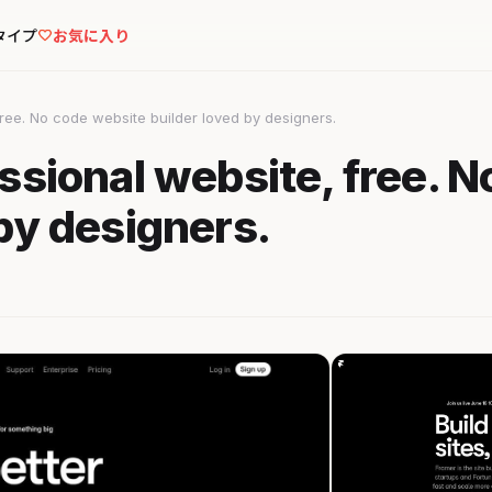
タイプ
お気に入り
ree. No code website builder loved by designers.
ssional website, free. N
by designers.