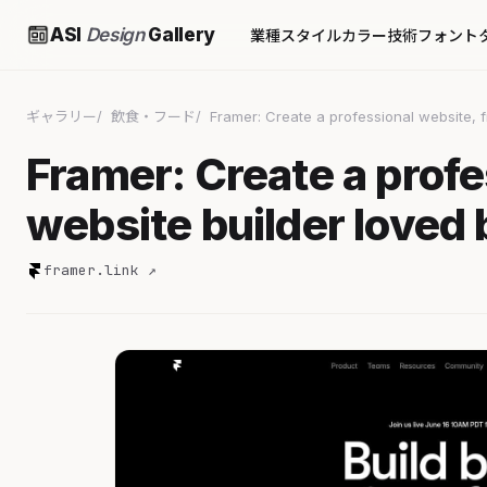
ASI
Design
Gallery
業種
スタイル
カラー
技術
フォント
ギャラリー
飲食・フード
Framer: Create a professional website, f
Framer: Create a profe
website builder loved 
framer.link ↗