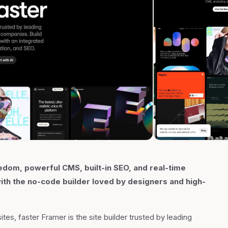
edom, powerful CMS, built-in SEO, and real-time
with the no-code builder loved by designers and high-
tes, faster Framer is the site builder trusted by leading