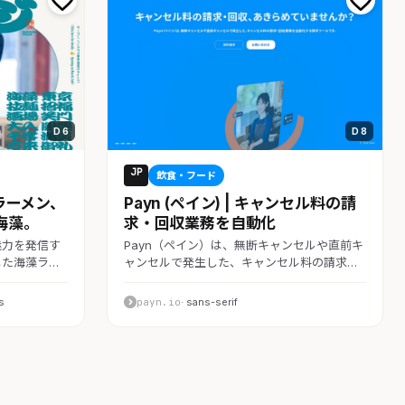
D 6
D 8
JP
飲食・フード
ラーメン、
Payn (ペイン) | キャンセル料の請
海藻。
求・回収業務を自動化
魅力を発信す
Payn（ペイン）は、無断キャンセルや直前キ
した海藻ラ…
ャンセルで発生した、キャンセル料の請求…
s
payn.io
· sans-serif